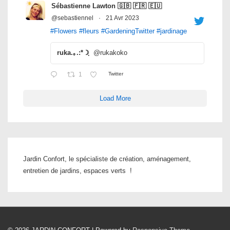
Sébastienne Lawton 🇬🇧 🇫🇷 🇪🇺
@sebastiennel
·
21 Avr 2023
#Flowers
#fleurs
#GardeningTwitter
#jardinage
ruka.｡.:*☽ฺ
@rukakoko
1
Twitter
Load More
Jardin Confort, le spécialiste de création, aménagement,
entretien de jardins, espaces verts !