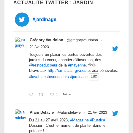
ACTUALITÉ TWITTER : JARDIN
#jardinage
Grégory Vaudolon
@gregoryvaudolon
·
21 Avr 2023
Toujours un plaisir les portes ouvertes des
jardins du coeur, chantier d'#insertion, des
@restosducoeur
de la
#mayenne
. 💚🌻
Bravo aux
http://xn--salari-gva.es
et aux bénévoles.
#laval
#restosducoeurs
#jardinage
4
1
Twitter
Alain Delavie
@alaindelavie
·
21 Avr 2023
Du 21 au 27 avril 2023,
#Magazine
#Rustica
Dossier : C'est le moment de planter dans le
potager !