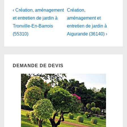
Navigation
Previous
Next
‹ Création, aménagement
Création,
Post
Post
de
et entretien de jardin à
aménagement et
is
is
Tronville-En-Barrois
entretien de jardin à
l’article
(55310)
Aigurande (36140) ›
DEMANDE DE DEVIS