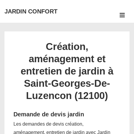
↓
JARDIN CONFORT
passer
ME
au
Main
contenu
Navigation
principal
Création,
aménagement et
entretien de jardin à
Saint-Georges-De-
Luzencon (12100)
Demande de devis jardin
Les demandes de devis création,
aménagement, entretien de jardin avec Jardin