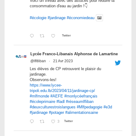
Voici un thread avec des astuces pour réduire la
consommation d'eau au jardin !👇
#écologie
#jardinage
#économiedeau
Twitter
Lycée Franco-Libanais Alphonse de Lamartine
@lfltliban
·
21 Avr 2023
Les élèves de CP retrouvent le plaisir du
jardinage.
Observons-les!
https://www.lycee-
tripoli.edu.lb/2023/04/11/jardinage-cp/
#mlfmonde
#AEFE
#monlycéefrançais
#écoleprimaire
#ladl
#réseaumlfliban
#deuxculturestroislangues
#Mlfpedagogie
#e3d
#jardinage
#potager
#alimentationsaine
3
Twitter