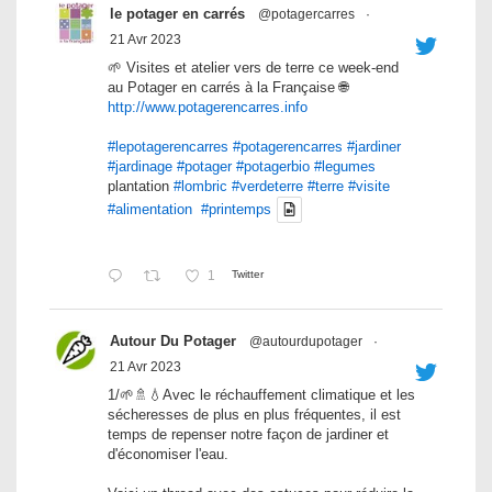
le potager en carrés
@potagercarres
·
21 Avr 2023
🌱 Visites et atelier vers de terre ce week-end
au Potager en carrés à la Française 🌐
http://www.potagerencarres.info
#lepotagerencarres
#potagerencarres
#jardiner
#jardinage
#potager
#potagerbio
#legumes
plantation
#lombric
#verdeterre
#terre
#visite
#alimentation
#printemps
1
Twitter
Autour Du Potager
@autourdupotager
·
21 Avr 2023
1/🌱🚿💧Avec le réchauffement climatique et les
sécheresses de plus en plus fréquentes, il est
temps de repenser notre façon de jardiner et
d'économiser l'eau.