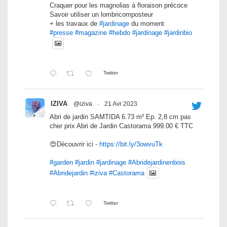
Craquer pour les magnolias à floraison précoce
Savoir utiliser un lombricomposteur
+ les travaux de
#jardinage
du moment
#presse
#magazine
#hebdo
#jardinage
#jardinbio
Twitter
IZIVA
@iziva
·
21 Avr 2023
Abri de jardin SAMTIDA 6.73 m² Ep. 2,8 cm pas
cher prix Abri de Jardin Castorama 999.00 € TTC
😍Découvrir ici -
https://bit.ly/3owvuTk
#garden
#jardin
#jardinage
#Abridejardinenbois
#Abridejardin
#iziva
#Castorama
Twitter