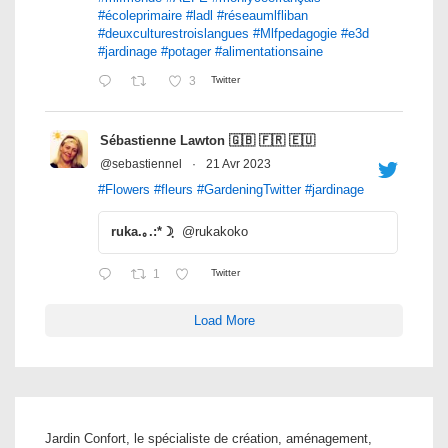
#écoleprimaire
#ladl
#réseaumlfliban
#deuxculturestroislangues
#Mlfpedagogie
#e3d
#jardinage
#potager
#alimentationsaine
3
Twitter
Sébastienne Lawton 🇬🇧 🇫🇷 🇪🇺
@sebastiennel
·
21 Avr 2023
#Flowers
#fleurs
#GardeningTwitter
#jardinage
ruka.｡.:*☽ฺ
@rukakoko
1
Twitter
Load More
Jardin Confort, le spécialiste de création, aménagement,