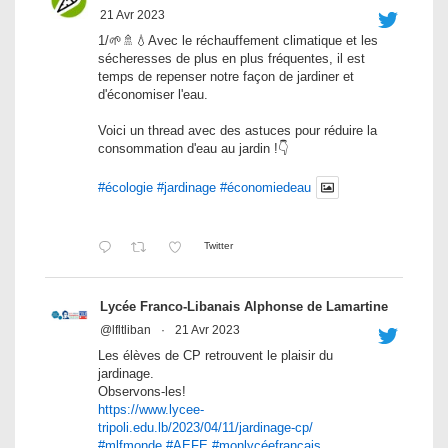
21 Avr 2023
1/🌱🚿💧Avec le réchauffement climatique et les
sécheresses de plus en plus fréquentes, il est
temps de repenser notre façon de jardiner et
d'économiser l'eau.
Voici un thread avec des astuces pour réduire la
consommation d'eau au jardin !👇
#écologie
#jardinage
#économiedeau
Twitter
Lycée Franco-Libanais Alphonse de Lamartine
@lfltliban
·
21 Avr 2023
Les élèves de CP retrouvent le plaisir du
jardinage.
Observons-les!
https://www.lycee-
tripoli.edu.lb/2023/04/11/jardinage-cp/
#mlfmonde
#AEFE
#monlycéefrançais