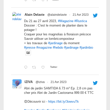
Alain Delavie
@alaindelavie
·
21 Avr 2023
Du 21 au 27 avril 2023,
#Magazine
#Rustica
Dossier : C'est le moment de planter dans le
potager !
Craquer pour les magnolias à floraison précoce
Savoir utiliser un lombricomposteur
+ les travaux de
#jardinage
du moment
#presse
#magazine
#hebdo
#jardinage
#jardinbio
Twitter
IZIVA
@iziva
·
21 Avr 2023
Abri de jardin SAMTIDA 6.73 m² Ep. 2,8 cm pas
cher prix Abri de Jardin Castorama 999.00 € TTC
😍Découvrir ici -
https://bit.ly/3owvuTk