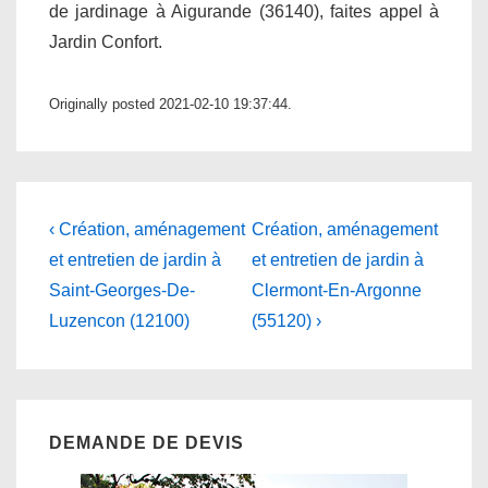
de jardinage à Aigurande (36140), faites appel à
Jardin Confort.
Originally posted 2021-02-10 19:37:44.
Navigation
Previous
Next
‹ Création, aménagement
Création, aménagement
Post
Post
de
et entretien de jardin à
et entretien de jardin à
is
is
Saint-Georges-De-
Clermont-En-Argonne
l’article
Luzencon (12100)
(55120) ›
DEMANDE DE DEVIS