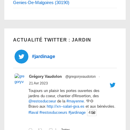
Genies-De-Malgoires (30190)
ACTUALITÉ TWITTER : JARDIN
#jardinage
Grégory Vaudolon
@gregoryvaudolon
·
21 Avr 2023
Toujours un plaisir les portes ouvertes des
jardins du coeur, chantier d'#insertion, des
@restosducoeur
de la
#mayenne
. 💚🌻
Bravo aux
http://xn--salari-gva.es
et aux bénévoles.
#laval
#restosducoeurs
#jardinage
4
1
Twitter