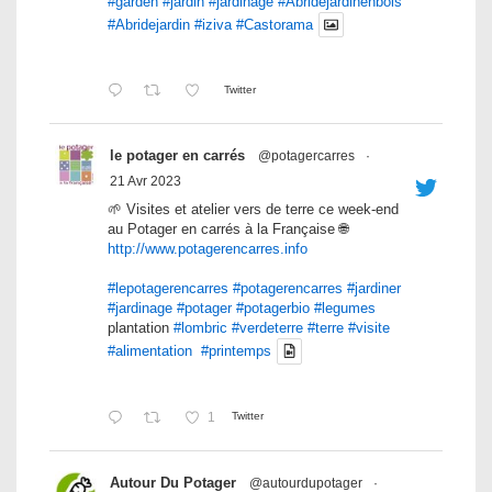
#garden
#jardin
#jardinage
#Abridejardinenbois
#Abridejardin
#iziva
#Castorama
Twitter
le potager en carrés
@potagercarres
·
21 Avr 2023
🌱 Visites et atelier vers de terre ce week-end
au Potager en carrés à la Française 🌐
http://www.potagerencarres.info
#lepotagerencarres
#potagerencarres
#jardiner
#jardinage
#potager
#potagerbio
#legumes
plantation
#lombric
#verdeterre
#terre
#visite
#alimentation
#printemps
1
Twitter
Autour Du Potager
@autourdupotager
·