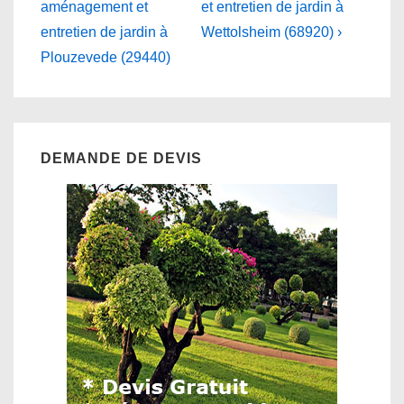
Post
Post
de
aménagement et
et entretien de jardin à
is
is
entretien de jardin à
Wettolsheim (68920) ›
l’article
Plouzevede (29440)
DEMANDE DE DEVIS