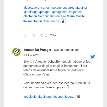
#lepotagerencarres
#potagerencarres
#jardiner
#jardinage
#potager
#potagerbio
#legumes
plantation
#lombric
#verdeterre
#terre
#visite
#alimentation
#printemps
1
Twitter
Autour Du Potager
@autourdupotager
·
21 Avr 2023
1/🌱🚿💧Avec le réchauffement climatique et les
sécheresses de plus en plus fréquentes, il est
temps de repenser notre façon de jardiner et
d'économiser l'eau.
Voici un thread avec des astuces pour réduire la
consommation d'eau au jardin !👇
#écologie
#jardinage
#économiedeau