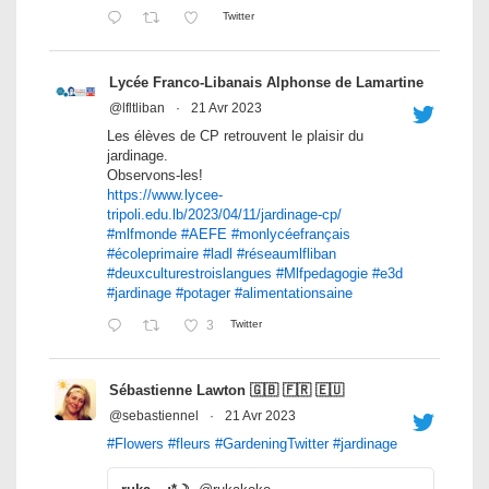
Twitter
Lycée Franco-Libanais Alphonse de Lamartine
@lfltliban
·
21 Avr 2023
Les élèves de CP retrouvent le plaisir du
jardinage.
Observons-les!
https://www.lycee-
tripoli.edu.lb/2023/04/11/jardinage-cp/
#mlfmonde
#AEFE
#monlycéefrançais
#écoleprimaire
#ladl
#réseaumlfliban
#deuxculturestroislangues
#Mlfpedagogie
#e3d
#jardinage
#potager
#alimentationsaine
3
Twitter
Sébastienne Lawton 🇬🇧 🇫🇷 🇪🇺
@sebastiennel
·
21 Avr 2023
#Flowers
#fleurs
#GardeningTwitter
#jardinage