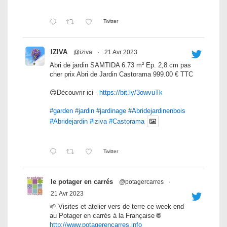
Twitter
IZIVA
@iziva
·
21 Avr 2023
Abri de jardin SAMTIDA 6.73 m² Ep. 2,8 cm pas
cher prix Abri de Jardin Castorama 999.00 € TTC
😍Découvrir ici -
https://bit.ly/3owvuTk
#garden
#jardin
#jardinage
#Abridejardinenbois
#Abridejardin
#iziva
#Castorama
Twitter
le potager en carrés
@potagercarres
·
21 Avr 2023
🌱 Visites et atelier vers de terre ce week-end
au Potager en carrés à la Française 🌐
http://www.potagerencarres.info