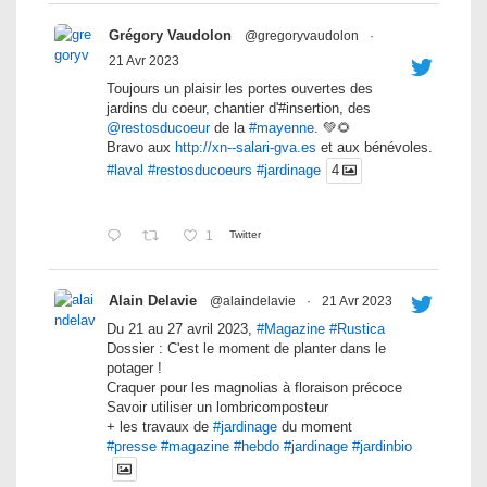
Grégory Vaudolon
@gregoryvaudolon
·
21 Avr 2023
Toujours un plaisir les portes ouvertes des
jardins du coeur, chantier d'#insertion, des
@restosducoeur
de la
#mayenne
. 💚🌻
Bravo aux
http://xn--salari-gva.es
et aux bénévoles.
#laval
#restosducoeurs
#jardinage
4
1
Twitter
Alain Delavie
@alaindelavie
·
21 Avr 2023
Du 21 au 27 avril 2023,
#Magazine
#Rustica
Dossier : C'est le moment de planter dans le
potager !
Craquer pour les magnolias à floraison précoce
Savoir utiliser un lombricomposteur
+ les travaux de
#jardinage
du moment
#presse
#magazine
#hebdo
#jardinage
#jardinbio