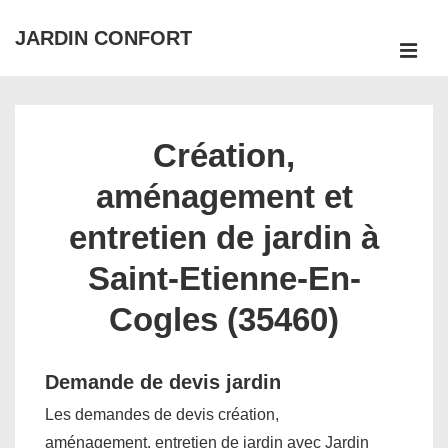
↓
JARDIN CONFORT
passer
ME
au
Main
contenu
Navigation
principal
Création,
aménagement et
entretien de jardin à
Saint-Etienne-En-
Cogles (35460)
Demande de devis jardin
Les demandes de devis création,
aménagement, entretien de jardin avec Jardin