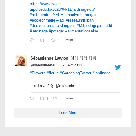
https://www.lycee-
tripoli.edu.lb/2023/04/11/jardinage-cp/
#mlfmonde
#AEFE
#monlycéefrançais
#écoleprimaire
#ladl
#réseaumlfliban
#deuxculturestroislangues
#Mlfpedagogie
#e3d
#jardinage
#potager
#alimentationsaine
3
Twitter
Sébastienne Lawton 🇬🇧 🇫🇷 🇪🇺
@sebastiennel
·
21 Avr 2023
#Flowers
#fleurs
#GardeningTwitter
#jardinage
ruka.｡.:*☽ฺ
@rukakoko
1
Twitter
Load More