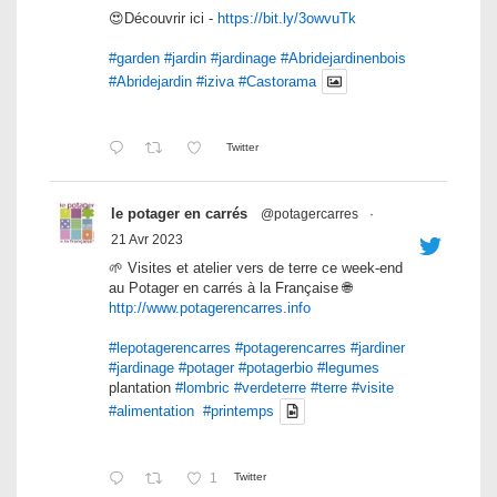
😍Découvrir ici -
https://bit.ly/3owvuTk
#garden
#jardin
#jardinage
#Abridejardinenbois
#Abridejardin
#iziva
#Castorama
Twitter
le potager en carrés
@potagercarres
·
21 Avr 2023
🌱 Visites et atelier vers de terre ce week-end
au Potager en carrés à la Française 🌐
http://www.potagerencarres.info
#lepotagerencarres
#potagerencarres
#jardiner
#jardinage
#potager
#potagerbio
#legumes
plantation
#lombric
#verdeterre
#terre
#visite
#alimentation
#printemps
1
Twitter