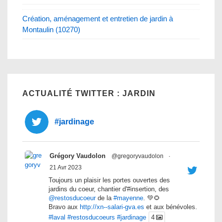
Création, aménagement et entretien de jardin à
Montaulin (10270)
ACTUALITÉ TWITTER : JARDIN
#jardinage
Grégory Vaudolon
@gregoryvaudolon
·
21 Avr 2023
Toujours un plaisir les portes ouvertes des
jardins du coeur, chantier d'#insertion, des
@restosducoeur
de la
#mayenne
. 💚🌻
Bravo aux
http://xn--salari-gva.es
et aux bénévoles.
#laval
#restosducoeurs
#jardinage
4