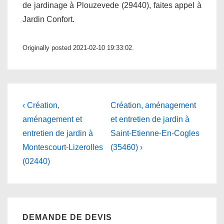
de jardinage à Plouzevede (29440), faites appel à
Jardin Confort.
Originally posted 2021-02-10 19:33:02.
Navigation
Previous
Next
‹ Création,
Création, aménagement
Post
Post
de
aménagement et
et entretien de jardin à
is
is
entretien de jardin à
Saint-Etienne-En-Cogles
l’article
Montescourt-Lizerolles
(35460) ›
(02440)
DEMANDE DE DEVIS