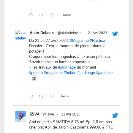
1
Twitter
Alain Delavie
@alaindelavie
·
21 Avr 2023
Du 21 au 27 avril 2023,
#Magazine
#Rustica
Dossier : C'est le moment de planter dans le
potager !
Craquer pour les magnolias à floraison précoce
Savoir utiliser un lombricomposteur
+ les travaux de
#jardinage
du moment
#presse
#magazine
#hebdo
#jardinage
#jardinbio
Twitter
IZIVA
@iziva
·
21 Avr 2023
Abri de jardin SAMTIDA 6.73 m² Ep. 2,8 cm pas
cher prix Abri de Jardin Castorama 999.00 € TTC