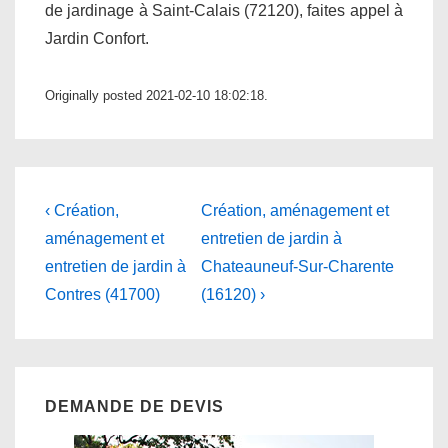
de jardinage à Saint-Calais (72120), faites appel à
Jardin Confort.
Originally posted 2021-02-10 18:02:18.
Navigation
Previous
Next
‹ Création,
Création, aménagement et
Post
Post
de
aménagement et
entretien de jardin à
is
is
entretien de jardin à
Chateauneuf-Sur-Charente
l’article
Contres (41700)
(16120) ›
DEMANDE DE DEVIS