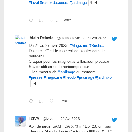
#laval
#restosducoeurs
#jardinage
4
1
Twitter
Alain Delavie
@alaindelavie
·
21 Avr 2023
Du 21 au 27 avril 2023,
#Magazine
#Rustica
Dossier : C'est le moment de planter dans le
potager !
Craquer pour les magnolias à floraison précoce
Savoir utiliser un lombricomposteur
+ les travaux de
#jardinage
du moment
#presse
#magazine
#hebdo
#jardinage
#jardinbio
Twitter
IZIVA
@iziva
·
21 Avr 2023
Abri de jardin SAMTIDA 6.73 m² Ep. 2,8 cm pas
cher prix Abri de Jardin Castorama 999.00 € TTC