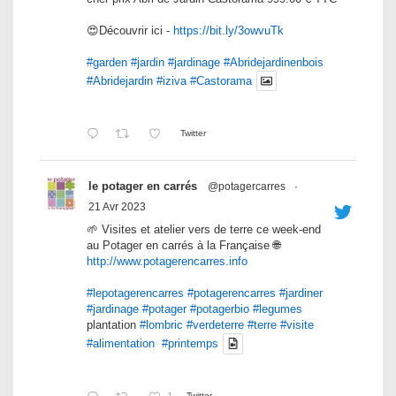
😍Découvrir ici -
https://bit.ly/3owvuTk
#garden
#jardin
#jardinage
#Abridejardinenbois
#Abridejardin
#iziva
#Castorama
Twitter
le potager en carrés
@potagercarres
·
21 Avr 2023
🌱 Visites et atelier vers de terre ce week-end
au Potager en carrés à la Française 🌐
http://www.potagerencarres.info
#lepotagerencarres
#potagerencarres
#jardiner
#jardinage
#potager
#potagerbio
#legumes
plantation
#lombric
#verdeterre
#terre
#visite
#alimentation
#printemps
Twitter