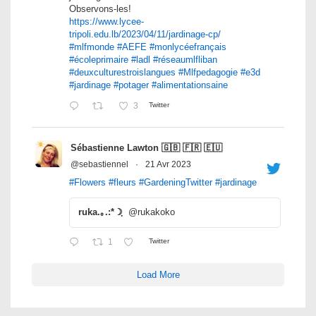
Observons-les!
https://www.lycee-
tripoli.edu.lb/2023/04/11/jardinage-cp/
#mlfmonde
#AEFE
#monlycéefrançais
#écoleprimaire
#ladl
#réseaumlfliban
#deuxculturestroislangues
#Mlfpedagogie
#e3d
#jardinage
#potager
#alimentationsaine
3
Twitter
Sébastienne Lawton 🇬🇧 🇫🇷 🇪🇺
@sebastiennel
·
21 Avr 2023
#Flowers
#fleurs
#GardeningTwitter
#jardinage
ruka.｡.:*☽ฺ
@rukakoko
1
Twitter
Load More