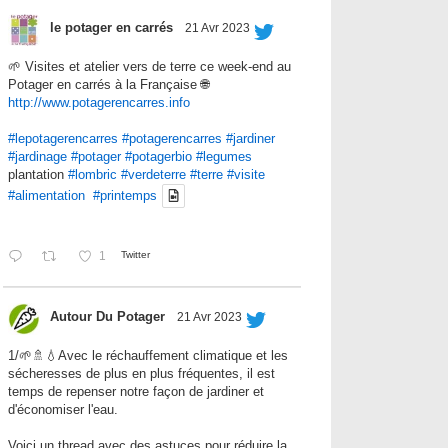
le potager en carrés
21 Avr 2023
🌱 Visites et atelier vers de terre ce week-end au
Potager en carrés à la Française 🌐
http://www.potagerencarres.info
#lepotagerencarres
#potagerencarres
#jardiner
#jardinage
#potager
#potagerbio
#legumes
plantation
#lombric
#verdeterre
#terre
#visite
#alimentation
#printemps
1
Twitter
Autour Du Potager
21 Avr 2023
1/🌱🚿💧Avec le réchauffement climatique et les
sécheresses de plus en plus fréquentes, il est
temps de repenser notre façon de jardiner et
d'économiser l'eau.
Voici un thread avec des astuces pour réduire la