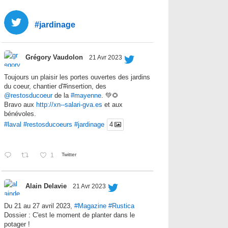
#jardinage
Grégory Vaudolon
21 Avr 2023
Toujours un plaisir les portes ouvertes des jardins
du coeur, chantier d'#insertion, des
@restosducoeur
de la
#mayenne
. 💚🌻
Bravo aux
http://xn--salari-gva.es
et aux
bénévoles.
#laval
#restosducoeurs
#jardinage
4
1
Twitter
Alain Delavie
21 Avr 2023
Du 21 au 27 avril 2023,
#Magazine
#Rustica
Dossier : C'est le moment de planter dans le
potager !