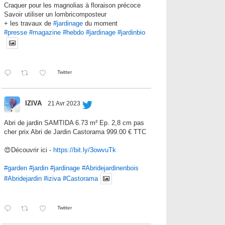
Craquer pour les magnolias à floraison précoce
Savoir utiliser un lombricomposteur
+ les travaux de
#jardinage
du moment
#presse
#magazine
#hebdo
#jardinage
#jardinbio
Twitter
IZIVA
21 Avr 2023
Abri de jardin SAMTIDA 6.73 m² Ep. 2,8 cm pas
cher prix Abri de Jardin Castorama 999.00 € TTC
😍Découvrir ici -
https://bit.ly/3owvuTk
#garden
#jardin
#jardinage
#Abridejardinenbois
#Abridejardin
#iziva
#Castorama
Twitter