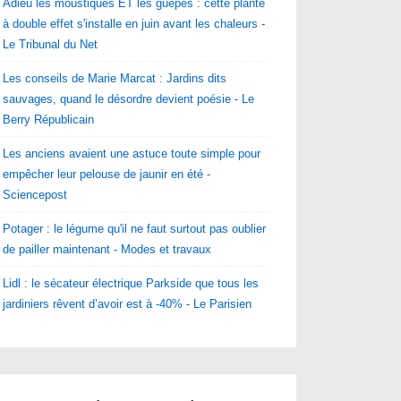
Adieu les moustiques ET les guêpes : cette plante
à double effet s'installe en juin avant les chaleurs -
Le Tribunal du Net
Les conseils de Marie Marcat : Jardins dits
sauvages, quand le désordre devient poésie - Le
Berry Républicain
Les anciens avaient une astuce toute simple pour
empêcher leur pelouse de jaunir en été -
Sciencepost
Potager : le légume qu'il ne faut surtout pas oublier
de pailler maintenant - Modes et travaux
Lidl : le sécateur électrique Parkside que tous les
jardiniers rêvent d’avoir est à -40% - Le Parisien