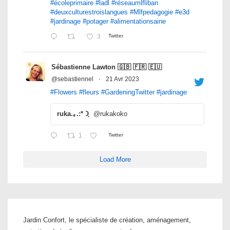
#écoleprimaire
#ladl
#réseaumlfliban
#deuxculturestroislangues
#Mlfpedagogie
#e3d
#jardinage
#potager
#alimentationsaine
3
Twitter
Sébastienne Lawton 🇬🇧 🇫🇷 🇪🇺
@sebastiennel
·
21 Avr 2023
#Flowers
#fleurs
#GardeningTwitter
#jardinage
ruka.｡.:*☽ฺ
@rukakoko
1
Twitter
Load More
Jardin Confort, le spécialiste de création, aménagement,