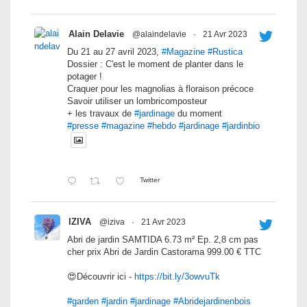
Alain Delavie
@alaindelavie
·
21 Avr 2023
Du 21 au 27 avril 2023,
#Magazine
#Rustica
Dossier : C'est le moment de planter dans le
potager !
Craquer pour les magnolias à floraison précoce
Savoir utiliser un lombricomposteur
+ les travaux de
#jardinage
du moment
#presse
#magazine
#hebdo
#jardinage
#jardinbio
Twitter
IZIVA
@iziva
·
21 Avr 2023
Abri de jardin SAMTIDA 6.73 m² Ep. 2,8 cm pas
cher prix Abri de Jardin Castorama 999.00 € TTC
😍Découvrir ici -
https://bit.ly/3owvuTk
#garden
#jardin
#jardinage
#Abridejardinenbois