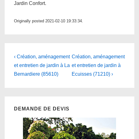
Jardin Confort.
Originally posted 2021-02-10 19:33:34.
Navigation
Previous
Next
‹ Création, aménagement
Création, aménagement
Post
Post
de
et entretien de jardin à La
et entretien de jardin à
is
is
Bernardiere (85610)
Ecuisses (71210) ›
l’article
DEMANDE DE DEVIS