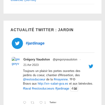
ACTUALITÉ TWITTER : JARDIN
#jardinage
Grégory Vaudolon
@gregoryvaudolon
·
21 Avr 2023
Toujours un plaisir les portes ouvertes des
jardins du coeur, chantier d'#insertion, des
@restosducoeur
de la
#mayenne
. 💚🌻
Bravo aux
http://xn--salari-gva.es
et aux bénévoles.
#laval
#restosducoeurs
#jardinage
4
1
Twitter