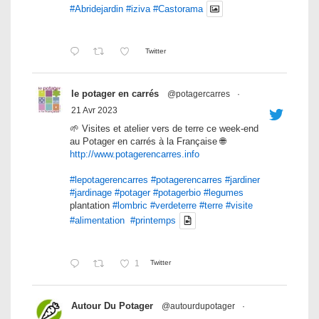
#Abridejardin
#iziva
#Castorama
Twitter
le potager en carrés
@potagercarres
·
21 Avr 2023
🌱 Visites et atelier vers de terre ce week-end
au Potager en carrés à la Française 🌐
http://www.potagerencarres.info
#lepotagerencarres
#potagerencarres
#jardiner
#jardinage
#potager
#potagerbio
#legumes
plantation
#lombric
#verdeterre
#terre
#visite
#alimentation
#printemps
1
Twitter
Autour Du Potager
@autourdupotager
·