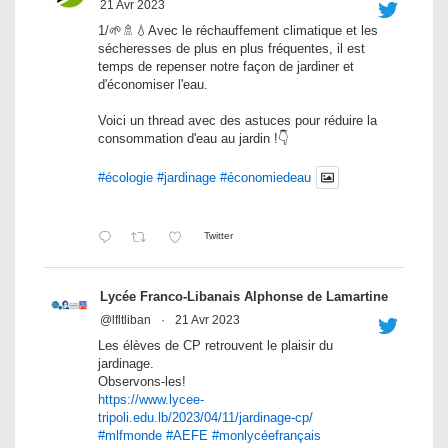
21 Avr 2023
1/🌱🚿💧Avec le réchauffement climatique et les
sécheresses de plus en plus fréquentes, il est
temps de repenser notre façon de jardiner et
d'économiser l'eau.
Voici un thread avec des astuces pour réduire la
consommation d'eau au jardin !👇
#écologie
#jardinage
#économiedeau
Twitter
Lycée Franco-Libanais Alphonse de Lamartine
@lfltliban
·
21 Avr 2023
Les élèves de CP retrouvent le plaisir du
jardinage.
Observons-les!
https://www.lycee-
tripoli.edu.lb/2023/04/11/jardinage-cp/
#mlfmonde
#AEFE
#monlycéefrançais