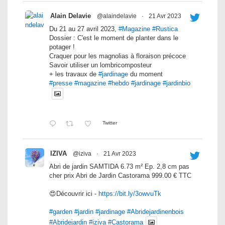
Alain Delavie
@alaindelavie
·
21 Avr 2023
Du 21 au 27 avril 2023,
#Magazine
#Rustica
Dossier : C'est le moment de planter dans le
potager !
Craquer pour les magnolias à floraison précoce
Savoir utiliser un lombricomposteur
+ les travaux de
#jardinage
du moment
#presse
#magazine
#hebdo
#jardinage
#jardinbio
Twitter
IZIVA
@iziva
·
21 Avr 2023
Abri de jardin SAMTIDA 6.73 m² Ep. 2,8 cm pas
cher prix Abri de Jardin Castorama 999.00 € TTC
😍Découvrir ici -
https://bit.ly/3owvuTk
#garden
#jardin
#jardinage
#Abridejardinenbois
#Abridejardin
#iziva
#Castorama