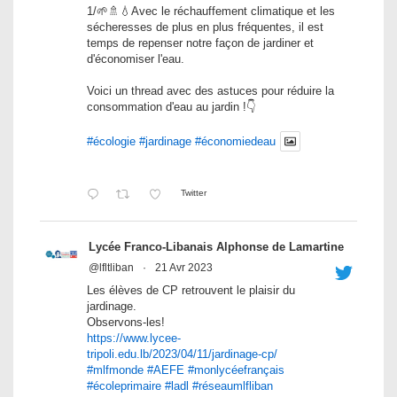
1/🌱🚿💧Avec le réchauffement climatique et les
sécheresses de plus en plus fréquentes, il est
temps de repenser notre façon de jardiner et
d'économiser l'eau.
Voici un thread avec des astuces pour réduire la
consommation d'eau au jardin !👇
#écologie
#jardinage
#économiedeau
Twitter
Lycée Franco-Libanais Alphonse de Lamartine
@lfltliban
·
21 Avr 2023
Les élèves de CP retrouvent le plaisir du
jardinage.
Observons-les!
https://www.lycee-
tripoli.edu.lb/2023/04/11/jardinage-cp/
#mlfmonde
#AEFE
#monlycéefrançais
#écoleprimaire
#ladl
#réseaumlfliban