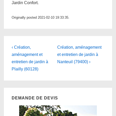
Jardin Confort.
Originally posted 2021-02-10 19:33:35.
Navigation
Previous
Next
‹ Création,
Création, aménagement
Post
Post
de
aménagement et
et entretien de jardin à
is
is
entretien de jardin à
Nanteuil (79400) ›
l’article
Plailly (60128)
DEMANDE DE DEVIS