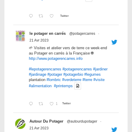
Twitter
le potager en carrés
@potagercarres
·
21 Avr 2023
🌱 Visites et atelier vers de terre ce week-end
au Potager en carrés à la Française 🌐
http://www.potagerencarres.info
#lepotagerencarres
#potagerencarres
#jardiner
#jardinage
#potager
#potagerbio
#legumes
plantation
#lombric
#verdeterre
#terre
#visite
#alimentation
#printemps
1
Twitter
Autour Du Potager
@autourdupotager
·
21 Avr 2023