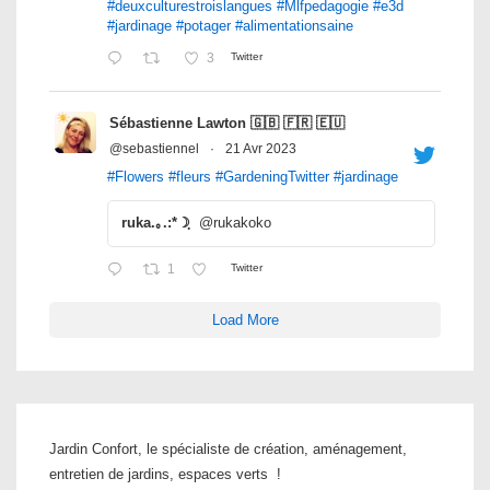
#deuxculturestroislangues
#Mlfpedagogie
#e3d
#jardinage
#potager
#alimentationsaine
3
Twitter
Sébastienne Lawton 🇬🇧 🇫🇷 🇪🇺
@sebastiennel
·
21 Avr 2023
#Flowers
#fleurs
#GardeningTwitter
#jardinage
ruka.｡.:*☽ฺ
@rukakoko
1
Twitter
Load More
Jardin Confort, le spécialiste de création, aménagement,
entretien de jardins, espaces verts !