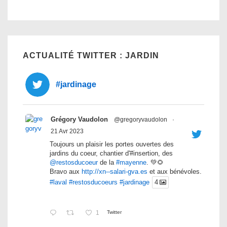
ACTUALITÉ TWITTER : JARDIN
#jardinage
Grégory Vaudolon
@gregoryvaudolon
·
21 Avr 2023
Toujours un plaisir les portes ouvertes des
jardins du coeur, chantier d'#insertion, des
@restosducoeur
de la
#mayenne
. 💚🌻
Bravo aux
http://xn--salari-gva.es
et aux bénévoles.
#laval
#restosducoeurs
#jardinage
4
1
Twitter