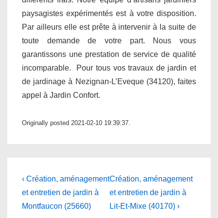
paysagistes expérimentés est à votre disposition.
Par ailleurs elle est prête à intervenir à la suite de
toute demande de votre part. Nous vous
garantissons une prestation de service de qualité
incomparable. Pour tous vos travaux de jardin et
de jardinage à Nezignan-L’Eveque (34120), faites
appel à Jardin Confort.
Originally posted 2021-02-10 19:39:37.
Navigation
Previous
Next
‹ Création, aménagement
Création, aménagement
Post
Post
de
et entretien de jardin à
et entretien de jardin à
is
is
Montfaucon (25660)
Lit-Et-Mixe (40170) ›
l’article