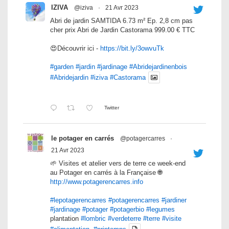
IZIVA
@iziva
·
21 Avr 2023
Abri de jardin SAMTIDA 6.73 m² Ep. 2,8 cm pas
cher prix Abri de Jardin Castorama 999.00 € TTC
😍Découvrir ici -
https://bit.ly/3owvuTk
#garden
#jardin
#jardinage
#Abridejardinenbois
#Abridejardin
#iziva
#Castorama
Twitter
le potager en carrés
@potagercarres
·
21 Avr 2023
🌱 Visites et atelier vers de terre ce week-end
au Potager en carrés à la Française 🌐
http://www.potagerencarres.info
#lepotagerencarres
#potagerencarres
#jardiner
#jardinage
#potager
#potagerbio
#legumes
plantation
#lombric
#verdeterre
#terre
#visite