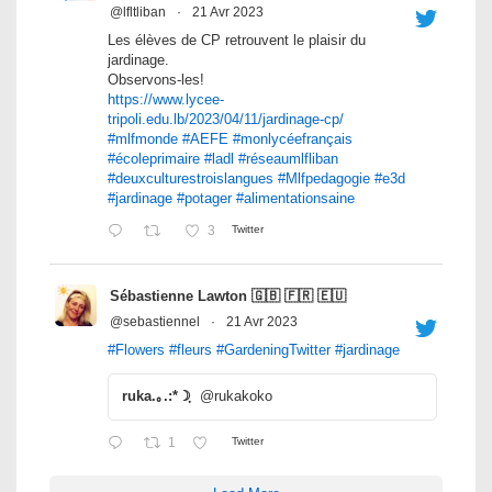
@lfltliban
·
21 Avr 2023
Les élèves de CP retrouvent le plaisir du
jardinage.
Observons-les!
https://www.lycee-
tripoli.edu.lb/2023/04/11/jardinage-cp/
#mlfmonde
#AEFE
#monlycéefrançais
#écoleprimaire
#ladl
#réseaumlfliban
#deuxculturestroislangues
#Mlfpedagogie
#e3d
#jardinage
#potager
#alimentationsaine
3
Twitter
Sébastienne Lawton 🇬🇧 🇫🇷 🇪🇺
@sebastiennel
·
21 Avr 2023
#Flowers
#fleurs
#GardeningTwitter
#jardinage
ruka.｡.:*☽ฺ
@rukakoko
1
Twitter