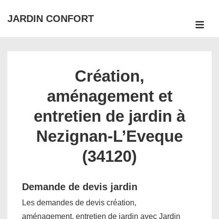
↓
JARDIN CONFORT
passer
ME
au
Main
contenu
Navigation
principal
Création,
aménagement et
entretien de jardin à
Nezignan-L’Eveque
(34120)
Demande de devis jardin
Les demandes de devis création,
aménagement, entretien de jardin avec Jardin