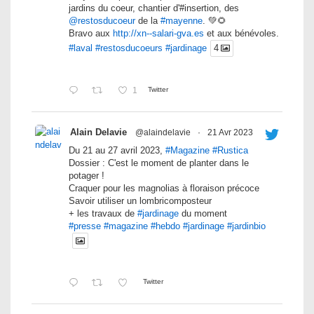
jardins du coeur, chantier d'#insertion, des
@restosducoeur
de la
#mayenne
. 💚🌻
Bravo aux
http://xn--salari-gva.es
et aux bénévoles.
#laval
#restosducoeurs
#jardinage
4
1
Twitter
Alain Delavie
@alaindelavie
·
21 Avr 2023
Du 21 au 27 avril 2023,
#Magazine
#Rustica
Dossier : C'est le moment de planter dans le
potager !
Craquer pour les magnolias à floraison précoce
Savoir utiliser un lombricomposteur
+ les travaux de
#jardinage
du moment
#presse
#magazine
#hebdo
#jardinage
#jardinbio
Twitter