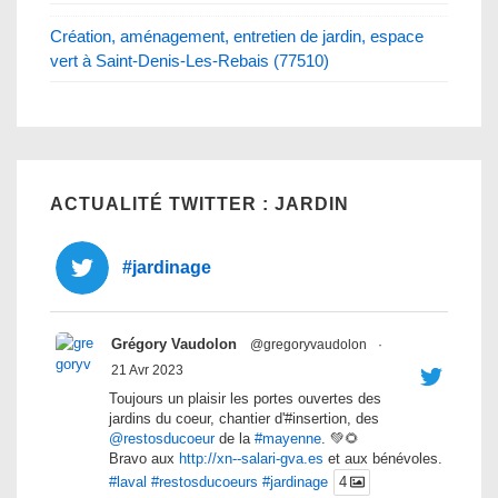
Création, aménagement, entretien de jardin, espace
vert à Saint-Denis-Les-Rebais (77510)
ACTUALITÉ TWITTER : JARDIN
#jardinage
Grégory Vaudolon
@gregoryvaudolon
·
21 Avr 2023
Toujours un plaisir les portes ouvertes des
jardins du coeur, chantier d'#insertion, des
@restosducoeur
de la
#mayenne
. 💚🌻
Bravo aux
http://xn--salari-gva.es
et aux bénévoles.
#laval
#restosducoeurs
#jardinage
4