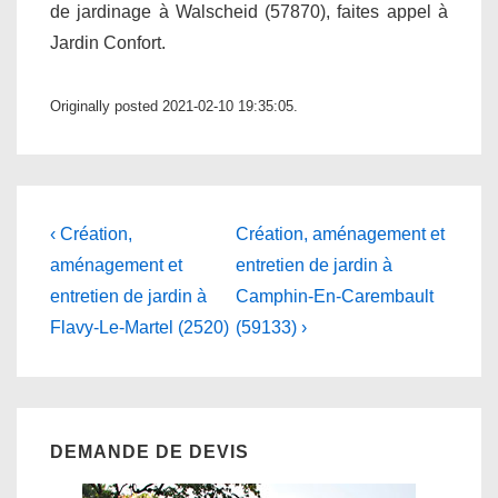
de jardinage à Walscheid (57870), faites appel à
Jardin Confort.
Originally posted 2021-02-10 19:35:05.
Navigation
Previous
Next
‹ Création,
Création, aménagement et
Post
Post
de
aménagement et
entretien de jardin à
is
is
entretien de jardin à
Camphin-En-Carembault
l’article
Flavy-Le-Martel (2520)
(59133) ›
DEMANDE DE DEVIS