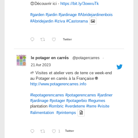
😍Découvrir ici -
https://bit.ly/3owvuTk
#garden
#jardin
#jardinage
#Abridejardinenbois
#Abridejardin
#iziva
#Castorama
Twitter
le potager en carrés
@potagercarres
·
21 Avr 2023
🌱 Visites et atelier vers de terre ce week-end
au Potager en carrés à la Française 🌐
http://www.potagerencarres.info
#lepotagerencarres
#potagerencarres
#jardiner
#jardinage
#potager
#potagerbio
#legumes
plantation
#lombric
#verdeterre
#terre
#visite
#alimentation
#printemps
1
Twitter