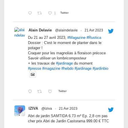
1
Twitter
Alain Delavie
@alaindelavie
·
21 Avr 2023
Du 21 au 27 avril 2023,
#Magazine
#Rustica
Dossier : C'est le moment de planter dans le
potager !
Craquer pour les magnolias à floraison précoce
Savoir utiliser un lombricomposteur
+ les travaux de
#jardinage
du moment
#presse
#magazine
#hebdo
#jardinage
#jardinbio
Twitter
IZIVA
@iziva
·
21 Avr 2023
Abri de jardin SAMTIDA 6.73 m² Ep. 2,8 cm pas
cher prix Abri de Jardin Castorama 999.00 € TTC