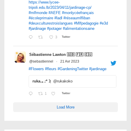
https://www.lycee-
tripoli.edu.lb/2023/04/11/jardinage-cp/
#mlfmonde
#AEFE
#monlycéefrançais
#écoleprimaire
#ladl
#réseaumlfliban
#deuxculturestroislangues
#Mlfpedagogie
#e3d
#jardinage
#potager
#alimentationsaine
3
Twitter
Sébastienne Lawton 🇬🇧 🇫🇷 🇪🇺
@sebastiennel
·
21 Avr 2023
#Flowers
#fleurs
#GardeningTwitter
#jardinage
ruka.｡.:*☽ฺ
@rukakoko
1
Twitter
Load More