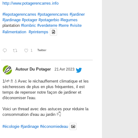
http://www.potagerencarres.info
#lepotagerencarres
#potagerencarres
#jardiner
#jardinage
#potager
#potagerbio
#legumes
plantation
#lombric
#verdeterre
#terre
#visite
#alimentation
#printemps
1
Twitter
Autour Du Potager
21 Avr 2023
1/🌱🚿💧Avec le réchauffement climatique et les
sécheresses de plus en plus fréquentes, il est
temps de repenser notre façon de jardiner et
d'économiser l'eau.
Voici un thread avec des astuces pour réduire la
consommation d'eau au jardin !👇
#écologie
#jardinage
#économiedeau