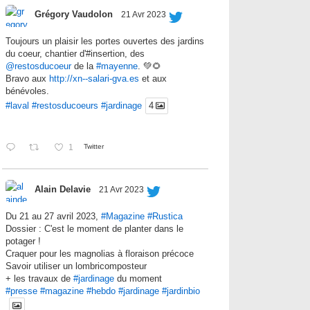
Grégory Vaudolon
21 Avr 2023
Toujours un plaisir les portes ouvertes des jardins
du coeur, chantier d'#insertion, des
@restosducoeur
de la
#mayenne
. 💚🌻
Bravo aux
http://xn--salari-gva.es
et aux
bénévoles.
#laval
#restosducoeurs
#jardinage
4
1
Twitter
Alain Delavie
21 Avr 2023
Du 21 au 27 avril 2023,
#Magazine
#Rustica
Dossier : C'est le moment de planter dans le
potager !
Craquer pour les magnolias à floraison précoce
Savoir utiliser un lombricomposteur
+ les travaux de
#jardinage
du moment
#presse
#magazine
#hebdo
#jardinage
#jardinbio