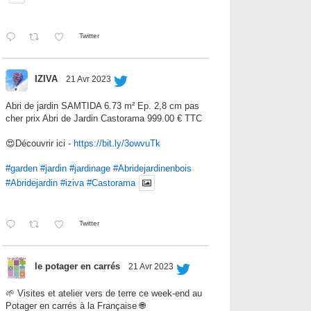
Twitter
IZIVA
21 Avr 2023
Abri de jardin SAMTIDA 6.73 m² Ep. 2,8 cm pas
cher prix Abri de Jardin Castorama 999.00 € TTC
😍Découvrir ici -
https://bit.ly/3owvuTk
#garden
#jardin
#jardinage
#Abridejardinenbois
#Abridejardin
#iziva
#Castorama
Twitter
le potager en carrés
21 Avr 2023
🌱 Visites et atelier vers de terre ce week-end au
Potager en carrés à la Française 🌐