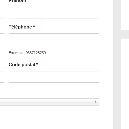
Prénom
*
Téléphone
*
Exemple: 0657128259
Code postal
*