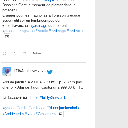
Dossier : C'est le moment de planter dans le
potager !
Craquer pour les magnolias à floraison précoce
Savoir utiliser un lombricomposteur
+ les travaux de
#jardinage
du moment
#presse
#magazine
#hebdo
#jardinage
#jardinbio
Twitter
IZIVA
21 Avr 2023
Abri de jardin SAMTIDA 6.73 m² Ep. 2,8 cm pas
cher prix Abri de Jardin Castorama 999.00 € TTC
😍Découvrir ici -
https://bit.ly/3owvuTk
#garden
#jardin
#jardinage
#Abridejardinenbois
#Abridejardin
#iziva
#Castorama