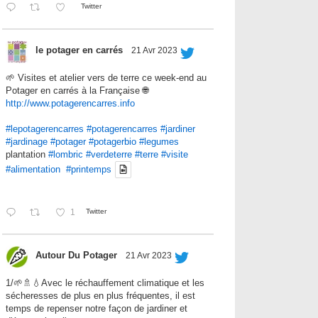
Twitter
le potager en carrés
21 Avr 2023
🌱 Visites et atelier vers de terre ce week-end au
Potager en carrés à la Française 🌐
http://www.potagerencarres.info
#lepotagerencarres
#potagerencarres
#jardiner
#jardinage
#potager
#potagerbio
#legumes
plantation
#lombric
#verdeterre
#terre
#visite
#alimentation
#printemps
1
Twitter
Autour Du Potager
21 Avr 2023
1/🌱🚿💧Avec le réchauffement climatique et les
sécheresses de plus en plus fréquentes, il est
temps de repenser notre façon de jardiner et