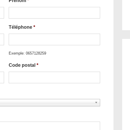
Prénom
*
Téléphone
*
Exemple: 0657128259
Code postal
*