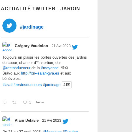
ACTUALITÉ TWITTER : JARDIN
#jardinage
Grégory Vaudolon
21 Avr 2023
Toujours un plaisir les portes ouvertes des jardins
du coeur, chantier d'#insertion, des
@restosducoeur
de la
#mayenne
. 💚🌻
Bravo aux
http://xn--salari-gva.es
et aux
bénévoles.
#laval
#restosducoeurs
#jardinage
4
1
Twitter
Alain Delavie
21 Avr 2023
Du 21 au 27 avril 2023,
#Magazine
#Rustica