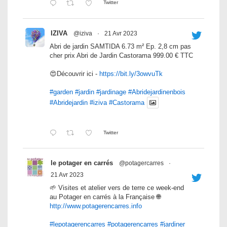
Twitter
IZIVA
@iziva
·
21 Avr 2023
Abri de jardin SAMTIDA 6.73 m² Ep. 2,8 cm pas
cher prix Abri de Jardin Castorama 999.00 € TTC
😍Découvrir ici -
https://bit.ly/3owvuTk
#garden
#jardin
#jardinage
#Abridejardinenbois
#Abridejardin
#iziva
#Castorama
Twitter
le potager en carrés
@potagercarres
·
21 Avr 2023
🌱 Visites et atelier vers de terre ce week-end
au Potager en carrés à la Française 🌐
http://www.potagerencarres.info
#lepotagerencarres
#potagerencarres
#jardiner