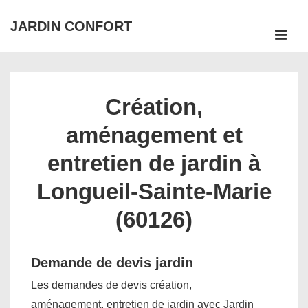
↓
JARDIN CONFORT
passer
ME
au
Main
contenu
Navigation
principal
Création,
aménagement et
entretien de jardin à
Longueil-Sainte-Marie
(60126)
Demande de devis jardin
Les demandes de devis création,
aménagement, entretien de jardin avec Jardin