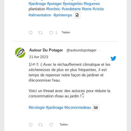
#jardinage
#potager
#potagerbio
#legumes
plantation
#lombric
#verdeterre
#terre
#visite
#alimentation
#printemps
1
Twitter
Autour Du Potager
@autourdupotager
·
21 Avr 2023
1/🌱🚿💧Avec le réchauffement climatique et les
sécheresses de plus en plus fréquentes, il est
temps de repenser notre façon de jardiner et
d'économiser l'eau.
Voici un thread avec des astuces pour réduire la
consommation d'eau au jardin !👇
#écologie
#jardinage
#économiedeau
Twitter