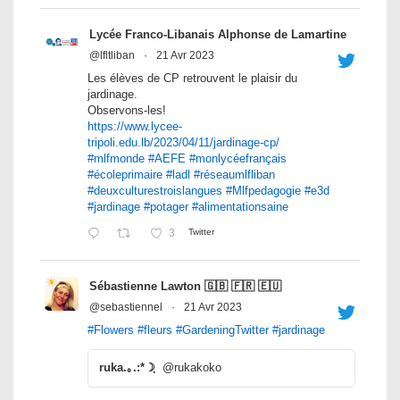
Lycée Franco-Libanais Alphonse de Lamartine
@lfltliban
·
21 Avr 2023
Les élèves de CP retrouvent le plaisir du
jardinage.
Observons-les!
https://www.lycee-
tripoli.edu.lb/2023/04/11/jardinage-cp/
#mlfmonde
#AEFE
#monlycéefrançais
#écoleprimaire
#ladl
#réseaumlfliban
#deuxculturestroislangues
#Mlfpedagogie
#e3d
#jardinage
#potager
#alimentationsaine
3
Twitter
Sébastienne Lawton 🇬🇧 🇫🇷 🇪🇺
@sebastiennel
·
21 Avr 2023
#Flowers
#fleurs
#GardeningTwitter
#jardinage
ruka.｡.:*☽ฺ
@rukakoko