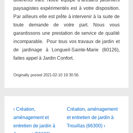
paysagistes expérimentés est à votre disposition.
Par ailleurs elle est prête à intervenir à la suite de
toute demande de votre part. Nous vous
garantissons une prestation de service de qualité
incomparable. Pour tous vos travaux de jardin et
de jardinage à Longueil-Sainte-Marie (60126),
faites appel à Jardin Confort.
Originally posted 2021-02-10 19:30:56.
Navigation
Previous
Next
‹ Création,
Création, aménagement
Post
Post
de
aménagement et
et entretien de jardin à
is
is
entretien de jardin à
Trouillas (66300) ›
l’article