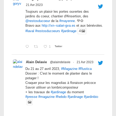
21 Avr 2023
Toujours un plaisir les portes ouvertes des
jardins du coeur, chantier d'#insertion, des
@restosducoeur
de la
#mayenne
. 💚🌻
Bravo aux
http://xn--salari-gva.es
et aux bénévoles.
#laval
#restosducoeurs
#jardinage
4
1
Twitter
Alain Delavie
@alaindelavie
·
21 Avr 2023
Du 21 au 27 avril 2023,
#Magazine
#Rustica
Dossier : C'est le moment de planter dans le
potager !
Craquer pour les magnolias à floraison précoce
Savoir utiliser un lombricomposteur
+ les travaux de
#jardinage
du moment
#presse
#magazine
#hebdo
#jardinage
#jardinbio