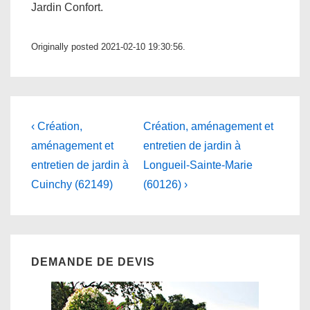
Jardin Confort.
Originally posted 2021-02-10 19:30:56.
Navigation
Previous
Next
‹ Création,
Création, aménagement et
Post
Post
de
aménagement et
entretien de jardin à
is
is
entretien de jardin à
Longueil-Sainte-Marie
l’article
Cuinchy (62149)
(60126) ›
DEMANDE DE DEVIS