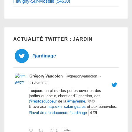
Flavigny-Sur-Moselle (54630)
ACTUALITÉ TWITTER : JARDIN
#jardinage
Grégory Vaudolon
@gregoryvaudolon
·
21 Avr 2023
Toujours un plaisir les portes ouvertes des
jardins du coeur, chantier d'#insertion, des
@restosducoeur
de la
#mayenne
. 💚🌻
Bravo aux
http://xn--salari-gva.es
et aux bénévoles.
#laval
#restosducoeurs
#jardinage
4
1
Twitter