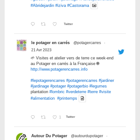
#Abridejardin
#iziva
#Castorama
Twitter
le potager en carrés
@potagercarres
·
21 Avr 2023
🌱 Visites et atelier vers de terre ce week-end
au Potager en carrés à la Française 🌐
http://www.potagerencarres.info
#lepotagerencarres
#potagerencarres
#jardiner
#jardinage
#potager
#potagerbio
#legumes
plantation
#lombric
#verdeterre
#terre
#visite
#alimentation
#printemps
1
Twitter
Autour Du Potager
@autourdupotager
·