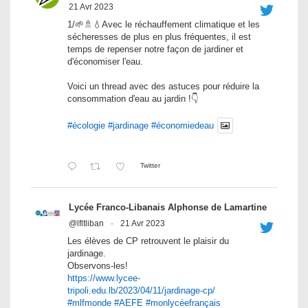
21 Avr 2023
1/🌱🚿💧Avec le réchauffement climatique et les
sécheresses de plus en plus fréquentes, il est
temps de repenser notre façon de jardiner et
d'économiser l'eau.
Voici un thread avec des astuces pour réduire la
consommation d'eau au jardin !👇
#écologie
#jardinage
#économiedeau
Twitter
Lycée Franco-Libanais Alphonse de Lamartine
@lfltliban
·
21 Avr 2023
Les élèves de CP retrouvent le plaisir du
jardinage.
Observons-les!
https://www.lycee-
tripoli.edu.lb/2023/04/11/jardinage-cp/
#mlfmonde
#AEFE
#monlycéefrançais