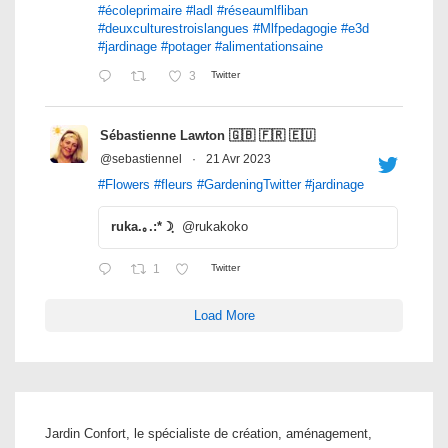
#écoleprimaire
#ladl
#réseaumlfliban
#deuxculturestroislangues
#Mlfpedagogie
#e3d
#jardinage
#potager
#alimentationsaine
3
Twitter
Sébastienne Lawton 🇬🇧 🇫🇷 🇪🇺
@sebastiennel
·
21 Avr 2023
#Flowers
#fleurs
#GardeningTwitter
#jardinage
ruka.｡.:*☽ฺ
@rukakoko
1
Twitter
Load More
Jardin Confort, le spécialiste de création, aménagement,