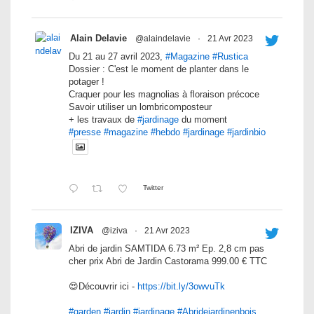
Alain Delavie
@alaindelavie
·
21 Avr 2023
Du 21 au 27 avril 2023,
#Magazine
#Rustica
Dossier : C'est le moment de planter dans le
potager !
Craquer pour les magnolias à floraison précoce
Savoir utiliser un lombricomposteur
+ les travaux de
#jardinage
du moment
#presse
#magazine
#hebdo
#jardinage
#jardinbio
Twitter
IZIVA
@iziva
·
21 Avr 2023
Abri de jardin SAMTIDA 6.73 m² Ep. 2,8 cm pas
cher prix Abri de Jardin Castorama 999.00 € TTC
😍Découvrir ici -
https://bit.ly/3owvuTk
#garden
#jardin
#jardinage
#Abridejardinenbois