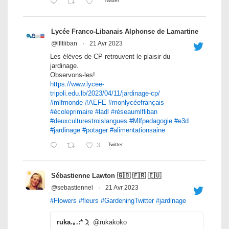
Twitter
Lycée Franco-Libanais Alphonse de Lamartine
@lfltliban
·
21 Avr 2023
Les élèves de CP retrouvent le plaisir du
jardinage.
Observons-les!
https://www.lycee-
tripoli.edu.lb/2023/04/11/jardinage-cp/
#mlfmonde
#AEFE
#monlycéefrançais
#écoleprimaire
#ladl
#réseaumlfliban
#deuxculturestroislangues
#Mlfpedagogie
#e3d
#jardinage
#potager
#alimentationsaine
3
Twitter
Sébastienne Lawton 🇬🇧 🇫🇷 🇪🇺
@sebastiennel
·
21 Avr 2023
#Flowers
#fleurs
#GardeningTwitter
#jardinage
ruka.｡.:*☽ฺ
@rukakoko