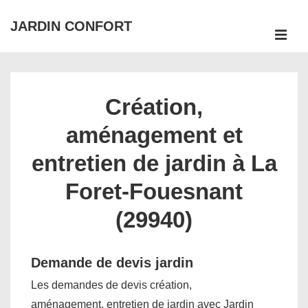
↓
JARDIN CONFORT
passer
ME
au
Main
contenu
Navigation
principal
Création,
aménagement et
entretien de jardin à La
Foret-Fouesnant
(29940)
Demande de devis jardin
Les demandes de devis création,
aménagement, entretien de jardin avec Jardin