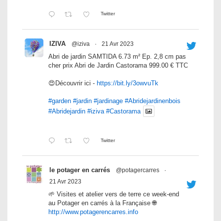
Twitter
IZIVA
@iziva
·
21 Avr 2023
Abri de jardin SAMTIDA 6.73 m² Ep. 2,8 cm pas
cher prix Abri de Jardin Castorama 999.00 € TTC
😍Découvrir ici -
https://bit.ly/3owvuTk
#garden
#jardin
#jardinage
#Abridejardinenbois
#Abridejardin
#iziva
#Castorama
Twitter
le potager en carrés
@potagercarres
·
21 Avr 2023
🌱 Visites et atelier vers de terre ce week-end
au Potager en carrés à la Française 🌐
http://www.potagerencarres.info