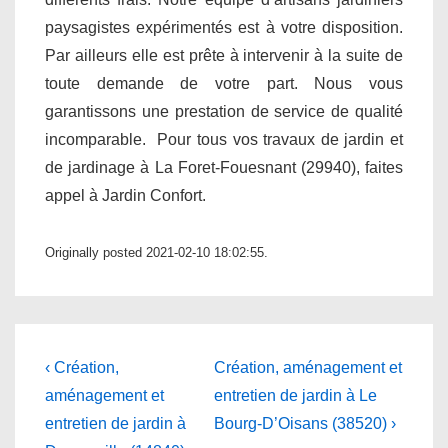
paysagistes expérimentés est à votre disposition.
Par ailleurs elle est prête à intervenir à la suite de
toute demande de votre part. Nous vous
garantissons une prestation de service de qualité
incomparable. Pour tous vos travaux de jardin et
de jardinage à La Foret-Fouesnant (29940), faites
appel à Jardin Confort.
Originally posted 2021-02-10 18:02:55.
Navigation
Previous
Next
‹ Création,
Création, aménagement et
Post
Post
de
aménagement et
entretien de jardin à Le
is
is
entretien de jardin à
Bourg-D’Oisans (38520) ›
l’article