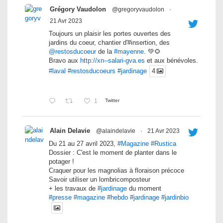
Grégory Vaudolon
@gregoryvaudolon
·
21 Avr 2023
Toujours un plaisir les portes ouvertes des
jardins du coeur, chantier d'#insertion, des
@restosducoeur
de la
#mayenne
. 💚🌻
Bravo aux
http://xn--salari-gva.es
et aux bénévoles.
#laval
#restosducoeurs
#jardinage
4
1
Twitter
Alain Delavie
@alaindelavie
·
21 Avr 2023
Du 21 au 27 avril 2023,
#Magazine
#Rustica
Dossier : C'est le moment de planter dans le
potager !
Craquer pour les magnolias à floraison précoce
Savoir utiliser un lombricomposteur
+ les travaux de
#jardinage
du moment
#presse
#magazine
#hebdo
#jardinage
#jardinbio