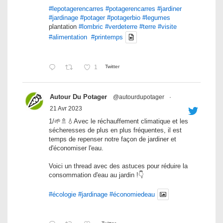
#lepotagerencarres
#potagerencarres
#jardiner
#jardinage
#potager
#potagerbio
#legumes
plantation
#lombric
#verdeterre
#terre
#visite
#alimentation
#printemps
1
Twitter
Autour Du Potager
@autourdupotager
·
21 Avr 2023
1/🌱🚿💧Avec le réchauffement climatique et les
sécheresses de plus en plus fréquentes, il est
temps de repenser notre façon de jardiner et
d'économiser l'eau.
Voici un thread avec des astuces pour réduire la
consommation d'eau au jardin !👇
#écologie
#jardinage
#économiedeau