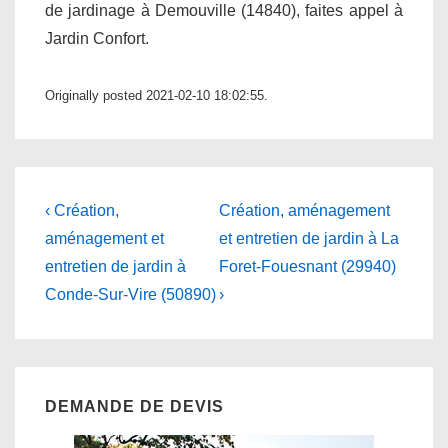
de jardinage à Demouville (14840), faites appel à
Jardin Confort.
Originally posted 2021-02-10 18:02:55.
Navigation
Previous
Next
‹ Création,
Création, aménagement
Post
Post
de
aménagement et
et entretien de jardin à La
is
is
entretien de jardin à
Foret-Fouesnant (29940)
l’article
Conde-Sur-Vire (50890)
›
DEMANDE DE DEVIS