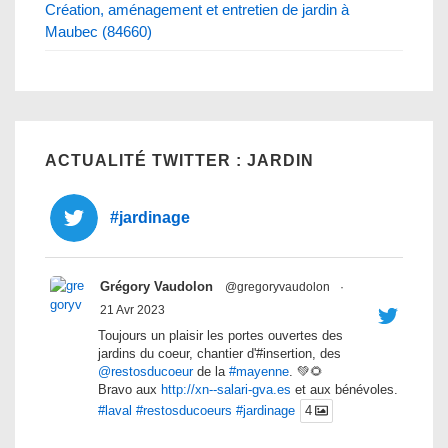
Création, aménagement et entretien de jardin à
Maubec (84660)
ACTUALITÉ TWITTER : JARDIN
#jardinage
Grégory Vaudolon
@gregoryvaudolon
·
21 Avr 2023
Toujours un plaisir les portes ouvertes des
jardins du coeur, chantier d'#insertion, des
@restosducoeur
de la
#mayenne
. 💚🌻
Bravo aux
http://xn--salari-gva.es
et aux bénévoles.
#laval
#restosducoeurs
#jardinage
4