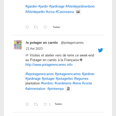
#garden
#jardin
#jardinage
#Abridejardinenbois
#Abridejardin
#iziva
#Castorama
Twitter
le potager en carrés
@potagercarres
·
21 Avr 2023
🌱 Visites et atelier vers de terre ce week-end
au Potager en carrés à la Française 🌐
http://www.potagerencarres.info
#lepotagerencarres
#potagerencarres
#jardiner
#jardinage
#potager
#potagerbio
#legumes
plantation
#lombric
#verdeterre
#terre
#visite
#alimentation
#printemps
1
Twitter