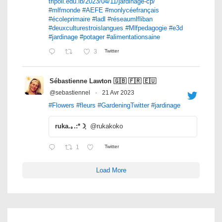
tripoli.edu.lb/2023/04/11/jardinage-cp/
#mlfmonde
#AEFE
#monlycéefrançais
#écoleprimaire
#ladl
#réseaumlfliban
#deuxculturestroislangues
#Mlfpedagogie
#e3d
#jardinage
#potager
#alimentationsaine
3
Twitter
Sébastienne Lawton 🇬🇧 🇫🇷 🇪🇺
@sebastiennel
·
21 Avr 2023
#Flowers
#fleurs
#GardeningTwitter
#jardinage
ruka.｡.:*☽ฺ
@rukakoko
1
Twitter
Load More