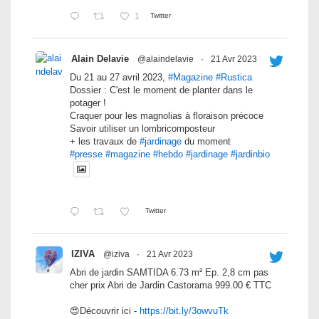
1
Twitter
Alain Delavie
@alaindelavie
·
21 Avr 2023
Du 21 au 27 avril 2023,
#Magazine
#Rustica
Dossier : C'est le moment de planter dans le
potager !
Craquer pour les magnolias à floraison précoce
Savoir utiliser un lombricomposteur
+ les travaux de
#jardinage
du moment
#presse
#magazine
#hebdo
#jardinage
#jardinbio
Twitter
IZIVA
@iziva
·
21 Avr 2023
Abri de jardin SAMTIDA 6.73 m² Ep. 2,8 cm pas
cher prix Abri de Jardin Castorama 999.00 € TTC
😍Découvrir ici -
https://bit.ly/3owvuTk