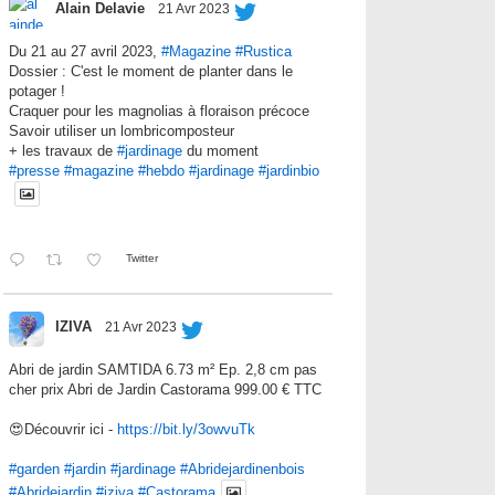
Alain Delavie
21 Avr 2023
Du 21 au 27 avril 2023,
#Magazine
#Rustica
Dossier : C'est le moment de planter dans le
potager !
Craquer pour les magnolias à floraison précoce
Savoir utiliser un lombricomposteur
+ les travaux de
#jardinage
du moment
#presse
#magazine
#hebdo
#jardinage
#jardinbio
Twitter
IZIVA
21 Avr 2023
Abri de jardin SAMTIDA 6.73 m² Ep. 2,8 cm pas
cher prix Abri de Jardin Castorama 999.00 € TTC
😍Découvrir ici -
https://bit.ly/3owvuTk
#garden
#jardin
#jardinage
#Abridejardinenbois
#Abridejardin
#iziva
#Castorama