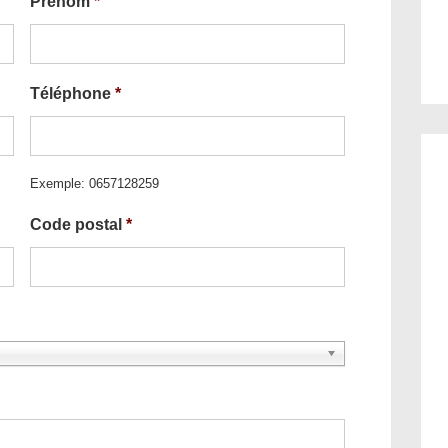
Prénom
*
Téléphone
*
Exemple: 0657128259
Code postal
*