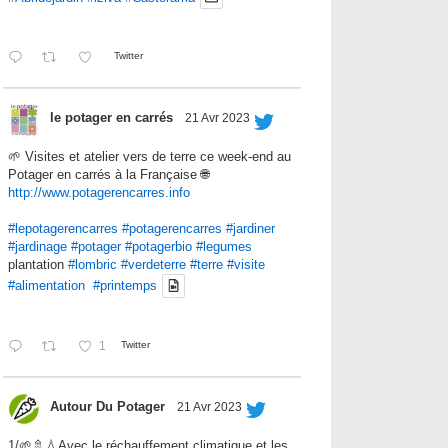
Twitter
le potager en carrés
21 Avr 2023
🌱 Visites et atelier vers de terre ce week-end au
Potager en carrés à la Française 🌐
http://www.potagerencarres.info
#lepotagerencarres
#potagerencarres
#jardiner
#jardinage
#potager
#potagerbio
#legumes
plantation
#lombric
#verdeterre
#terre
#visite
#alimentation
#printemps
1
Twitter
Autour Du Potager
21 Avr 2023
1/🌱🚿💧Avec le réchauffement climatique et les