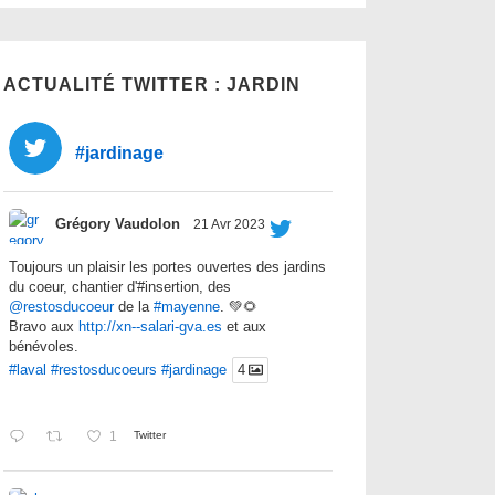
ACTUALITÉ TWITTER : JARDIN
#jardinage
Grégory Vaudolon
21 Avr 2023
Toujours un plaisir les portes ouvertes des jardins
du coeur, chantier d'#insertion, des
@restosducoeur
de la
#mayenne
. 💚🌻
Bravo aux
http://xn--salari-gva.es
et aux
bénévoles.
#laval
#restosducoeurs
#jardinage
4
1
Twitter