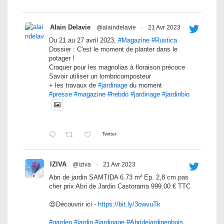
Alain Delavie
@alaindelavie
·
21 Avr 2023
Du 21 au 27 avril 2023,
#Magazine
#Rustica
Dossier : C'est le moment de planter dans le
potager !
Craquer pour les magnolias à floraison précoce
Savoir utiliser un lombricomposteur
+ les travaux de
#jardinage
du moment
#presse
#magazine
#hebdo
#jardinage
#jardinbio
Twitter
IZIVA
@iziva
·
21 Avr 2023
Abri de jardin SAMTIDA 6.73 m² Ep. 2,8 cm pas
cher prix Abri de Jardin Castorama 999.00 € TTC
😍Découvrir ici -
https://bit.ly/3owvuTk
#garden
#jardin
#jardinage
#Abridejardinenbois