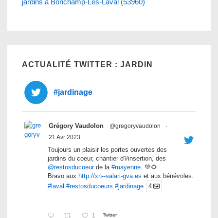
jardins à Bonchamp-Les-Laval (53960)
ACTUALITÉ TWITTER : JARDIN
#jardinage
Grégory Vaudolon
@gregoryvaudolon
·
21 Avr 2023
Toujours un plaisir les portes ouvertes des
jardins du coeur, chantier d'#insertion, des
@restosducoeur
de la
#mayenne
. 💚🌻
Bravo aux
http://xn--salari-gva.es
et aux bénévoles.
#laval
#restosducoeurs
#jardinage
4
1
Twitter