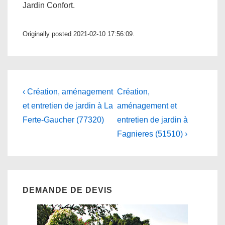
Jardin Confort.
Originally posted 2021-02-10 17:56:09.
Navigation
Previous
Next
‹ Création, aménagement
Création,
Post
Post
de
et entretien de jardin à La
aménagement et
is
is
Ferte-Gaucher (77320)
entretien de jardin à
l’article
Fagnieres (51510) ›
DEMANDE DE DEVIS