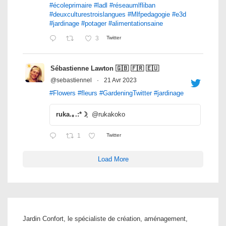
#écoleprimaire
#ladl
#réseaumlfliban
#deuxculturestroislangues
#Mlfpedagogie
#e3d
#jardinage
#potager
#alimentationsaine
3
Twitter
Sébastienne Lawton 🇬🇧 🇫🇷 🇪🇺
@sebastiennel
·
21 Avr 2023
#Flowers
#fleurs
#GardeningTwitter
#jardinage
ruka.｡.:*☽ฺ
@rukakoko
1
Twitter
Load More
Jardin Confort, le spécialiste de création, aménagement,