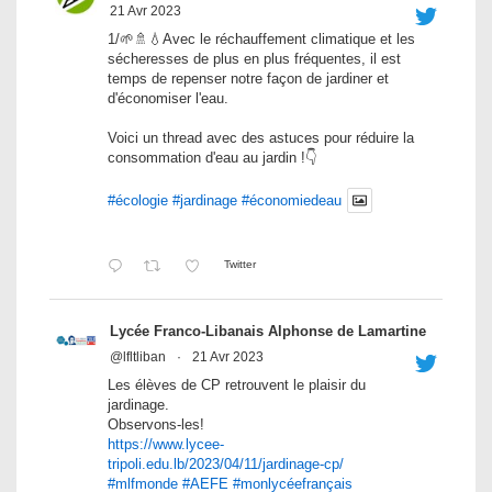
21 Avr 2023
1/🌱🚿💧Avec le réchauffement climatique et les
sécheresses de plus en plus fréquentes, il est
temps de repenser notre façon de jardiner et
d'économiser l'eau.
Voici un thread avec des astuces pour réduire la
consommation d'eau au jardin !👇
#écologie
#jardinage
#économiedeau
Twitter
Lycée Franco-Libanais Alphonse de Lamartine
@lfltliban
·
21 Avr 2023
Les élèves de CP retrouvent le plaisir du
jardinage.
Observons-les!
https://www.lycee-
tripoli.edu.lb/2023/04/11/jardinage-cp/
#mlfmonde
#AEFE
#monlycéefrançais