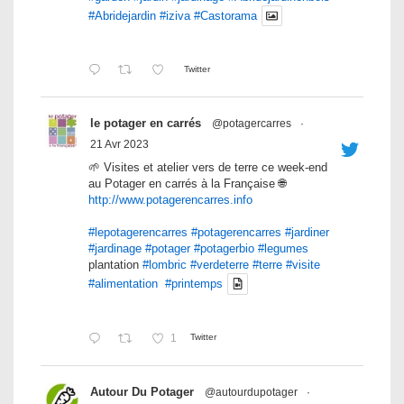
#Abridejardin
#iziva
#Castorama
Twitter
le potager en carrés
@potagercarres
·
21 Avr 2023
🌱 Visites et atelier vers de terre ce week-end
au Potager en carrés à la Française 🌐
http://www.potagerencarres.info
#lepotagerencarres
#potagerencarres
#jardiner
#jardinage
#potager
#potagerbio
#legumes
plantation
#lombric
#verdeterre
#terre
#visite
#alimentation
#printemps
1
Twitter
Autour Du Potager
@autourdupotager
·