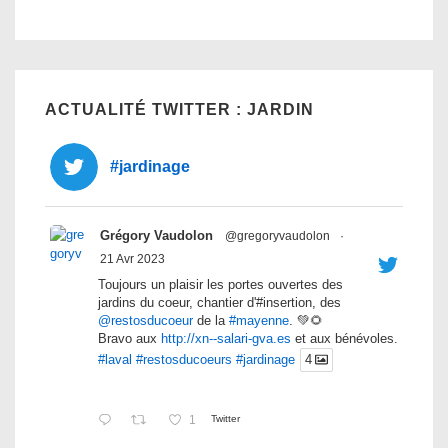
ACTUALITÉ TWITTER : JARDIN
#jardinage
Grégory Vaudolon
@gregoryvaudolon
·
21 Avr 2023
Toujours un plaisir les portes ouvertes des
jardins du coeur, chantier d'#insertion, des
@restosducoeur
de la
#mayenne
. 💚🌻
Bravo aux
http://xn--salari-gva.es
et aux bénévoles.
#laval
#restosducoeurs
#jardinage
4
1
Twitter