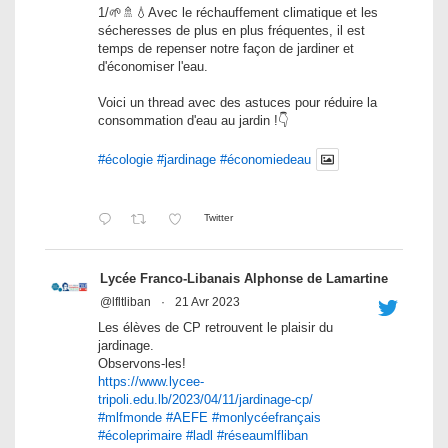
1/🌱🚿💧Avec le réchauffement climatique et les
sécheresses de plus en plus fréquentes, il est
temps de repenser notre façon de jardiner et
d'économiser l'eau.
Voici un thread avec des astuces pour réduire la
consommation d'eau au jardin !👇
#écologie
#jardinage
#économiedeau
Twitter
Lycée Franco-Libanais Alphonse de Lamartine
@lfltliban
·
21 Avr 2023
Les élèves de CP retrouvent le plaisir du
jardinage.
Observons-les!
https://www.lycee-
tripoli.edu.lb/2023/04/11/jardinage-cp/
#mlfmonde
#AEFE
#monlycéefrançais
#écoleprimaire
#ladl
#réseaumlfliban