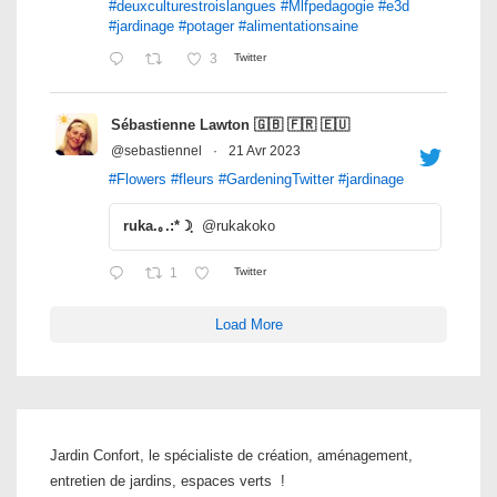
#deuxculturestroislangues
#Mlfpedagogie
#e3d
#jardinage
#potager
#alimentationsaine
3
Twitter
Sébastienne Lawton 🇬🇧 🇫🇷 🇪🇺
@sebastiennel
·
21 Avr 2023
#Flowers
#fleurs
#GardeningTwitter
#jardinage
ruka.｡.:*☽ฺ
@rukakoko
1
Twitter
Load More
Jardin Confort, le spécialiste de création, aménagement,
entretien de jardins, espaces verts !