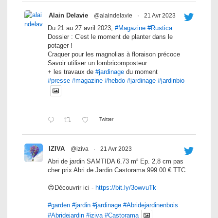
Alain Delavie
@alaindelavie
·
21 Avr 2023
Du 21 au 27 avril 2023,
#Magazine
#Rustica
Dossier : C'est le moment de planter dans le
potager !
Craquer pour les magnolias à floraison précoce
Savoir utiliser un lombricomposteur
+ les travaux de
#jardinage
du moment
#presse
#magazine
#hebdo
#jardinage
#jardinbio
Twitter
IZIVA
@iziva
·
21 Avr 2023
Abri de jardin SAMTIDA 6.73 m² Ep. 2,8 cm pas
cher prix Abri de Jardin Castorama 999.00 € TTC
😍Découvrir ici -
https://bit.ly/3owvuTk
#garden
#jardin
#jardinage
#Abridejardinenbois
#Abridejardin
#iziva
#Castorama