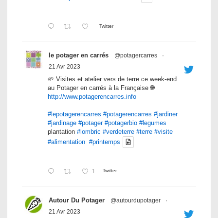
Twitter
le potager en carrés
@potagercarres
·
21 Avr 2023
🌱 Visites et atelier vers de terre ce week-end
au Potager en carrés à la Française 🌐
http://www.potagerencarres.info
#lepotagerencarres
#potagerencarres
#jardiner
#jardinage
#potager
#potagerbio
#legumes
plantation
#lombric
#verdeterre
#terre
#visite
#alimentation
#printemps
1
Twitter
Autour Du Potager
@autourdupotager
·
21 Avr 2023