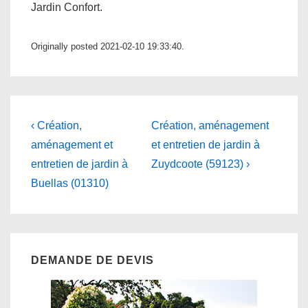
Jardin Confort.
Originally posted 2021-02-10 19:33:40.
Navigation
Previous
Next
‹ Création,
Création, aménagement
Post
Post
de
aménagement et
et entretien de jardin à
is
is
entretien de jardin à
Zuydcoote (59123) ›
l’article
Buellas (01310)
DEMANDE DE DEVIS