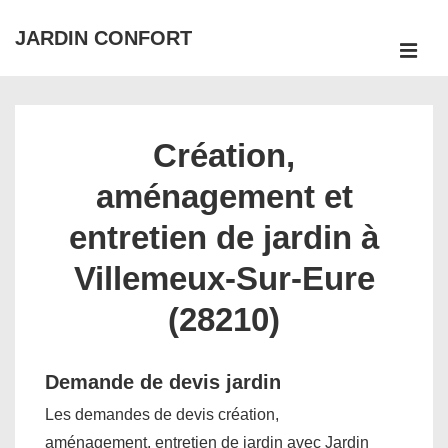
↓
JARDIN CONFORT
passer
ME
au
Main
contenu
Navigation
principal
Création,
aménagement et
entretien de jardin à
Villemeux-Sur-Eure
(28210)
Demande de devis jardin
Les demandes de devis création,
aménagement, entretien de jardin avec Jardin