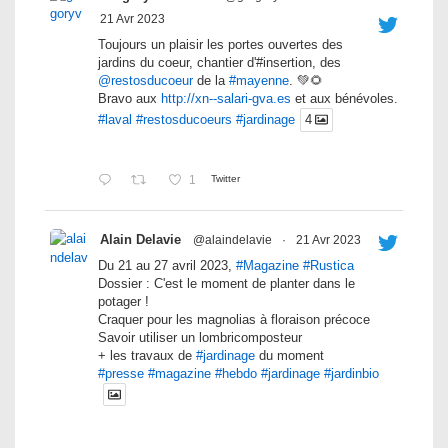
21 Avr 2023
Toujours un plaisir les portes ouvertes des
jardins du coeur, chantier d'#insertion, des
@restosducoeur
de la
#mayenne
. 💚🌻
Bravo aux
http://xn--salari-gva.es
et aux bénévoles.
#laval
#restosducoeurs
#jardinage
4
1
Twitter
Alain Delavie
@alaindelavie
·
21 Avr 2023
Du 21 au 27 avril 2023,
#Magazine
#Rustica
Dossier : C'est le moment de planter dans le
potager !
Craquer pour les magnolias à floraison précoce
Savoir utiliser un lombricomposteur
+ les travaux de
#jardinage
du moment
#presse
#magazine
#hebdo
#jardinage
#jardinbio