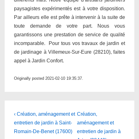
paysagistes expérimentés est à votre disposition.
Par ailleurs elle est prête à intervenir à la suite de
toute demande de votre part. Nous vous
garantissons une prestation de service de qualité
incomparable. Pour tous vos travaux de jardin et
de jardinage à Villemeux-Sur-Eure (28210), faites
appel à Jardin Confort.
Originally posted 2021-02-10 19:35:37.
Navigation
Previous
Next
‹ Création, aménagement et
Création,
Post
Post
de
entretien de jardin à Saint-
aménagement et
is
is
Romain-De-Benet (17600)
entretien de jardin à
l’article