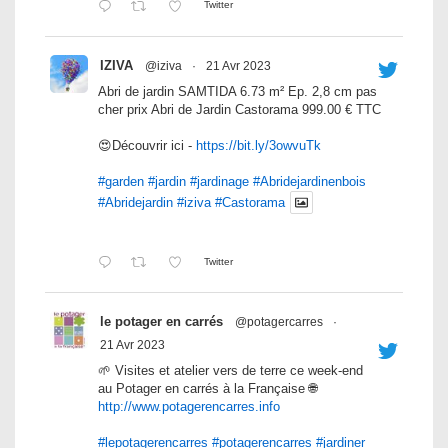
Twitter
IZIVA
@iziva
·
21 Avr 2023
Abri de jardin SAMTIDA 6.73 m² Ep. 2,8 cm pas
cher prix Abri de Jardin Castorama 999.00 € TTC
😍Découvrir ici -
https://bit.ly/3owvuTk
#garden
#jardin
#jardinage
#Abridejardinenbois
#Abridejardin
#iziva
#Castorama
Twitter
le potager en carrés
@potagercarres
·
21 Avr 2023
🌱 Visites et atelier vers de terre ce week-end
au Potager en carrés à la Française 🌐
http://www.potagerencarres.info
#lepotagerencarres
#potagerencarres
#jardiner