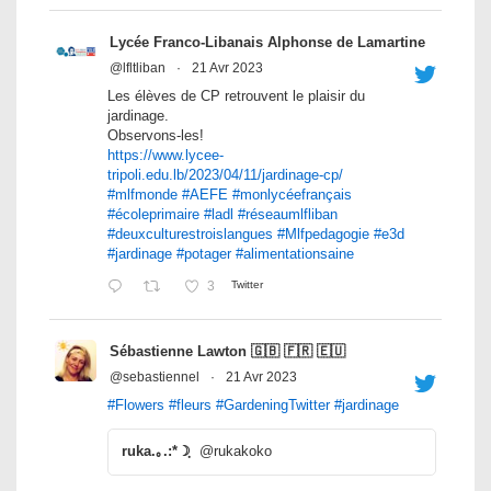
Lycée Franco-Libanais Alphonse de Lamartine
@lfltliban
·
21 Avr 2023
Les élèves de CP retrouvent le plaisir du
jardinage.
Observons-les!
https://www.lycee-
tripoli.edu.lb/2023/04/11/jardinage-cp/
#mlfmonde
#AEFE
#monlycéefrançais
#écoleprimaire
#ladl
#réseaumlfliban
#deuxculturestroislangues
#Mlfpedagogie
#e3d
#jardinage
#potager
#alimentationsaine
3
Twitter
Sébastienne Lawton 🇬🇧 🇫🇷 🇪🇺
@sebastiennel
·
21 Avr 2023
#Flowers
#fleurs
#GardeningTwitter
#jardinage
ruka.｡.:*☽ฺ
@rukakoko