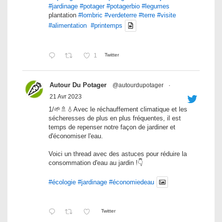
#jardinage
#potager
#potagerbio
#legumes
plantation
#lombric
#verdeterre
#terre
#visite
#alimentation
#printemps
1
Twitter
Autour Du Potager
@autourdupotager
·
21 Avr 2023
1/🌱🚿💧Avec le réchauffement climatique et les
sécheresses de plus en plus fréquentes, il est
temps de repenser notre façon de jardiner et
d'économiser l'eau.
Voici un thread avec des astuces pour réduire la
consommation d'eau au jardin !👇
#écologie
#jardinage
#économiedeau
Twitter