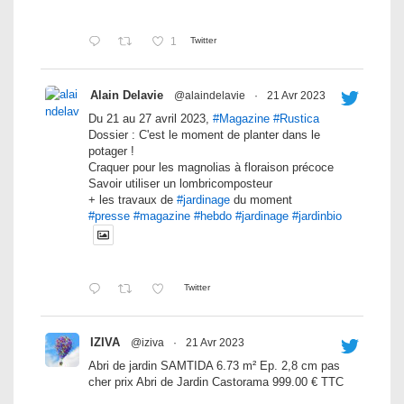
1
Twitter
Alain Delavie
@alaindelavie
·
21 Avr 2023
Du 21 au 27 avril 2023,
#Magazine
#Rustica
Dossier : C'est le moment de planter dans le
potager !
Craquer pour les magnolias à floraison précoce
Savoir utiliser un lombricomposteur
+ les travaux de
#jardinage
du moment
#presse
#magazine
#hebdo
#jardinage
#jardinbio
Twitter
IZIVA
@iziva
·
21 Avr 2023
Abri de jardin SAMTIDA 6.73 m² Ep. 2,8 cm pas
cher prix Abri de Jardin Castorama 999.00 € TTC