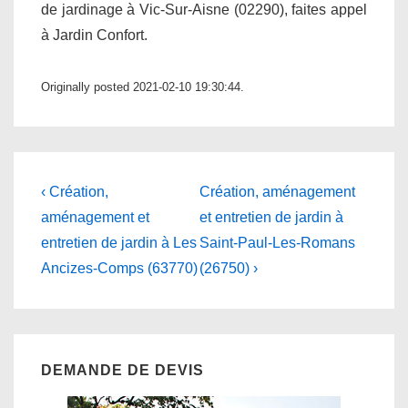
de jardinage à Vic-Sur-Aisne (02290), faites appel
à Jardin Confort.
Originally posted 2021-02-10 19:30:44.
Navigation
Previous
Next
‹ Création,
Création, aménagement
Post
Post
de
aménagement et
et entretien de jardin à
is
is
entretien de jardin à Les
Saint-Paul-Les-Romans
l’article
Ancizes-Comps (63770)
(26750) ›
DEMANDE DE DEVIS