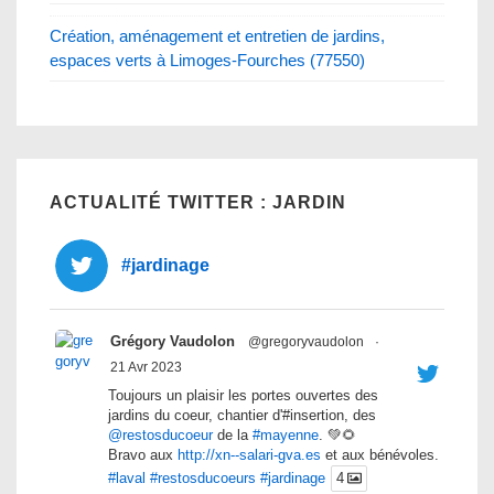
Création, aménagement et entretien de jardins,
espaces verts à Limoges-Fourches (77550)
ACTUALITÉ TWITTER : JARDIN
#jardinage
Grégory Vaudolon
@gregoryvaudolon
·
21 Avr 2023
Toujours un plaisir les portes ouvertes des
jardins du coeur, chantier d'#insertion, des
@restosducoeur
de la
#mayenne
. 💚🌻
Bravo aux
http://xn--salari-gva.es
et aux bénévoles.
#laval
#restosducoeurs
#jardinage
4