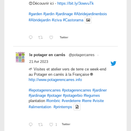
😍Découvrir ici -
https://bit.ly/3owvuTk
#garden
#jardin
#jardinage
#Abridejardinenbois
#Abridejardin
#iziva
#Castorama
Twitter
le potager en carrés
@potagercarres
·
21 Avr 2023
🌱 Visites et atelier vers de terre ce week-end
au Potager en carrés à la Française 🌐
http://www.potagerencarres.info
#lepotagerencarres
#potagerencarres
#jardiner
#jardinage
#potager
#potagerbio
#legumes
plantation
#lombric
#verdeterre
#terre
#visite
#alimentation
#printemps
1
Twitter