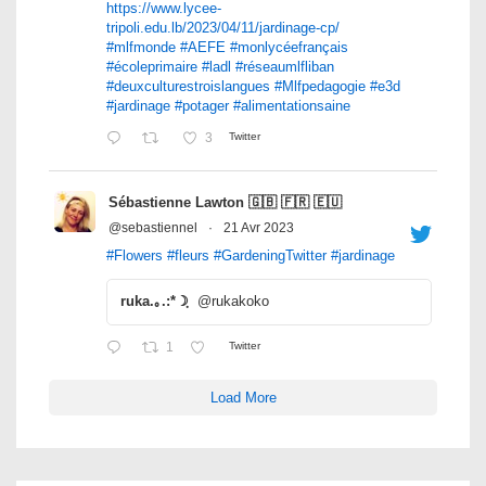
https://www.lycee-
tripoli.edu.lb/2023/04/11/jardinage-cp/
#mlfmonde
#AEFE
#monlycéefrançais
#écoleprimaire
#ladl
#réseaumlfliban
#deuxculturestroislangues
#Mlfpedagogie
#e3d
#jardinage
#potager
#alimentationsaine
3
Twitter
Sébastienne Lawton 🇬🇧 🇫🇷 🇪🇺
@sebastiennel
·
21 Avr 2023
#Flowers
#fleurs
#GardeningTwitter
#jardinage
ruka.｡.:*☽ฺ
@rukakoko
1
Twitter
Load More