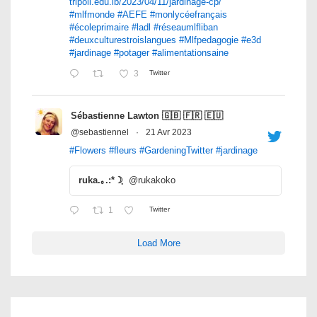
tripoli.edu.lb/2023/04/11/jardinage-cp/
#mlfmonde
#AEFE
#monlycéefrançais
#écoleprimaire
#ladl
#réseaumlfliban
#deuxculturestroislangues
#Mlfpedagogie
#e3d
#jardinage
#potager
#alimentationsaine
3
Twitter
Sébastienne Lawton 🇬🇧 🇫🇷 🇪🇺
@sebastiennel
·
21 Avr 2023
#Flowers
#fleurs
#GardeningTwitter
#jardinage
ruka.｡.:*☽ฺ
@rukakoko
1
Twitter
Load More