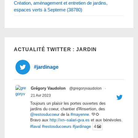
Création, aménagement et entretien de jardins,
espaces verts à Septeme (38780)
ACTUALITÉ TWITTER : JARDIN
#jardinage
Grégory Vaudolon
@gregoryvaudolon
·
21 Avr 2023
Toujours un plaisir les portes ouvertes des
jardins du coeur, chantier d'#insertion, des
@restosducoeur
de la
#mayenne
. 💚🌻
Bravo aux
http://xn--salari-gva.es
et aux bénévoles.
#laval
#restosducoeurs
#jardinage
4