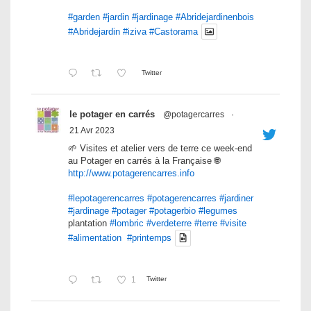
#garden
#jardin
#jardinage
#Abridejardinenbois
#Abridejardin
#iziva
#Castorama
Twitter
le potager en carrés
@potagercarres
·
21 Avr 2023
🌱 Visites et atelier vers de terre ce week-end
au Potager en carrés à la Française 🌐
http://www.potagerencarres.info
#lepotagerencarres
#potagerencarres
#jardiner
#jardinage
#potager
#potagerbio
#legumes
plantation
#lombric
#verdeterre
#terre
#visite
#alimentation
#printemps
1
Twitter