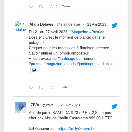
1
Twitter
Alain Delavie
@alaindelavie
·
21 Avr 2023
Du 21 au 27 avril 2023,
#Magazine
#Rustica
Dossier : C'est le moment de planter dans le
potager !
Craquer pour les magnolias à floraison précoce
Savoir utiliser un lombricomposteur
+ les travaux de
#jardinage
du moment
#presse
#magazine
#hebdo
#jardinage
#jardinbio
Twitter
IZIVA
@iziva
·
21 Avr 2023
Abri de jardin SAMTIDA 6.73 m² Ep. 2,8 cm pas
cher prix Abri de Jardin Castorama 999.00 € TTC
😍Découvrir ici -
https://bit.ly/3owvuTk