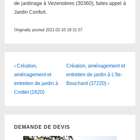
de jardinage à Vezenobres (30360), faites appel à
Jardin Confort.
Originally posted 2021-02-10 19:31:57.
Navigation
Previous
Next
‹ Création,
Création, aménagement et
Post
Post
de
aménagement et
entretien de jardin à L’Ile-
is
is
entretien de jardin à
Bouchard (37220) ›
l’article
Crottet (1620)
DEMANDE DE DEVIS