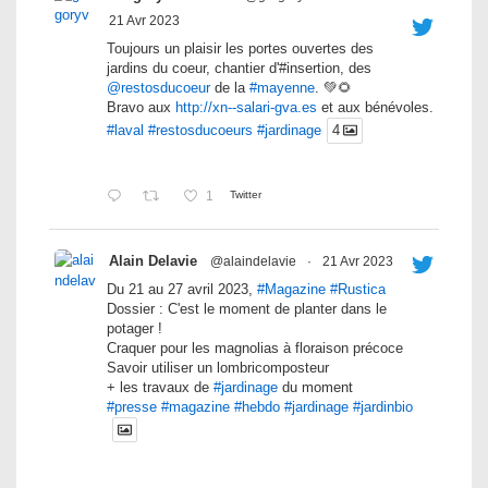
21 Avr 2023
Toujours un plaisir les portes ouvertes des
jardins du coeur, chantier d'#insertion, des
@restosducoeur
de la
#mayenne
. 💚🌻
Bravo aux
http://xn--salari-gva.es
et aux bénévoles.
#laval
#restosducoeurs
#jardinage
4
1
Twitter
Alain Delavie
@alaindelavie
·
21 Avr 2023
Du 21 au 27 avril 2023,
#Magazine
#Rustica
Dossier : C'est le moment de planter dans le
potager !
Craquer pour les magnolias à floraison précoce
Savoir utiliser un lombricomposteur
+ les travaux de
#jardinage
du moment
#presse
#magazine
#hebdo
#jardinage
#jardinbio