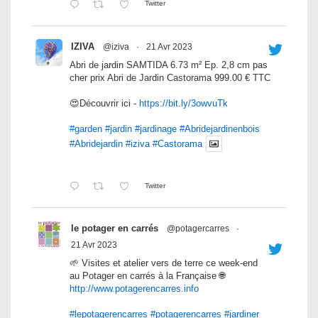
Twitter
IZIVA
@iziva
·
21 Avr 2023
Abri de jardin SAMTIDA 6.73 m² Ep. 2,8 cm pas
cher prix Abri de Jardin Castorama 999.00 € TTC
😍Découvrir ici -
https://bit.ly/3owvuTk
#garden
#jardin
#jardinage
#Abridejardinenbois
#Abridejardin
#iziva
#Castorama
Twitter
le potager en carrés
@potagercarres
·
21 Avr 2023
🌱 Visites et atelier vers de terre ce week-end
au Potager en carrés à la Française 🌐
http://www.potagerencarres.info
#lepotagerencarres
#potagerencarres
#jardiner