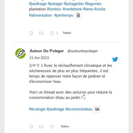
#jardinage
#potager
#potagerbio
#legumes
plantation
#lombric
#verdeterre
#terre
#visite
#alimentation
#printemps
1
Twitter
Autour Du Potager
@autourdupotager
·
21 Avr 2023
1/🌱🚿💧Avec le réchauffement climatique et les
sécheresses de plus en plus fréquentes, il est
temps de repenser notre façon de jardiner et
d'économiser l'eau.
Voici un thread avec des astuces pour réduire la
consommation d'eau au jardin !👇
#écologie
#jardinage
#économiedeau
Twitter