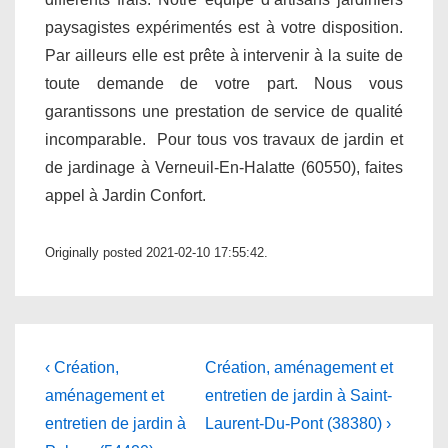
paysagistes expérimentés est à votre disposition.
Par ailleurs elle est prête à intervenir à la suite de
toute demande de votre part. Nous vous
garantissons une prestation de service de qualité
incomparable. Pour tous vos travaux de jardin et
de jardinage à Verneuil-En-Halatte (60550), faites
appel à Jardin Confort.
Originally posted 2021-02-10 17:55:42.
Navigation
Previous
Next
‹ Création,
Création, aménagement et
Post
Post
de
aménagement et
entretien de jardin à Saint-
is
is
entretien de jardin à
Laurent-Du-Pont (38380) ›
l’article