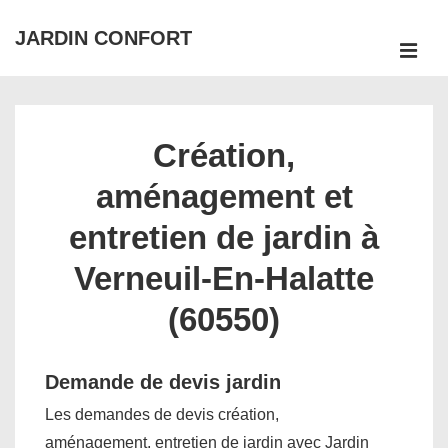
↓
JARDIN CONFORT
passer
ME
au
Main
contenu
Navigation
principal
Création,
aménagement et
entretien de jardin à
Verneuil-En-Halatte
(60550)
Demande de devis jardin
Les demandes de devis création,
aménagement, entretien de jardin avec Jardin