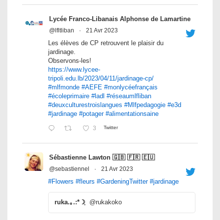
Lycée Franco-Libanais Alphonse de Lamartine
@lfltliban
·
21 Avr 2023
Les élèves de CP retrouvent le plaisir du
jardinage.
Observons-les!
https://www.lycee-
tripoli.edu.lb/2023/04/11/jardinage-cp/
#mlfmonde
#AEFE
#monlycéefrançais
#écoleprimaire
#ladl
#réseaumlfliban
#deuxculturestroislangues
#Mlfpedagogie
#e3d
#jardinage
#potager
#alimentationsaine
3
Twitter
Sébastienne Lawton 🇬🇧 🇫🇷 🇪🇺
@sebastiennel
·
21 Avr 2023
#Flowers
#fleurs
#GardeningTwitter
#jardinage
ruka.｡.:*☽ฺ
@rukakoko