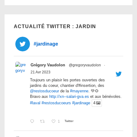
ACTUALITÉ TWITTER : JARDIN
#jardinage
Grégory Vaudolon
@gregoryvaudolon
·
21 Avr 2023
Toujours un plaisir les portes ouvertes des
jardins du coeur, chantier d'#insertion, des
@restosducoeur
de la
#mayenne
. 💚🌻
Bravo aux
http://xn--salari-gva.es
et aux bénévoles.
#laval
#restosducoeurs
#jardinage
4
1
Twitter