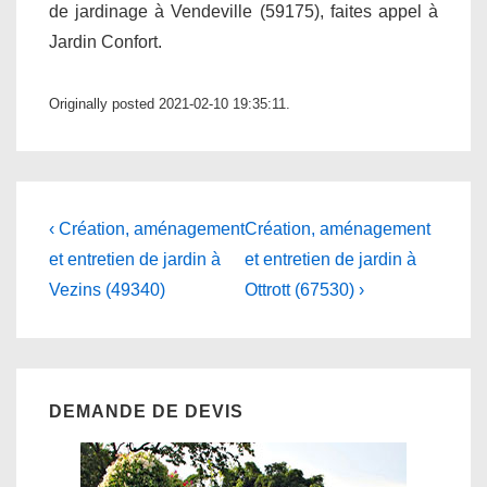
de jardinage à Vendeville (59175), faites appel à
Jardin Confort.
Originally posted 2021-02-10 19:35:11.
Navigation
Previous
Next
‹ Création, aménagement
Création, aménagement
Post
Post
de
et entretien de jardin à
et entretien de jardin à
is
is
Vezins (49340)
Ottrott (67530) ›
l’article
DEMANDE DE DEVIS