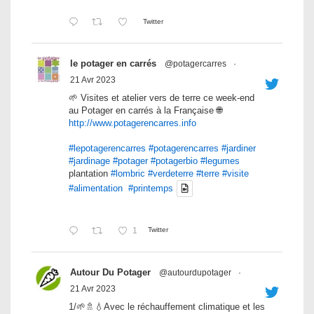
Twitter
le potager en carrés
@potagercarres
·
21 Avr 2023
🌱 Visites et atelier vers de terre ce week-end
au Potager en carrés à la Française 🌐
http://www.potagerencarres.info
#lepotagerencarres
#potagerencarres
#jardiner
#jardinage
#potager
#potagerbio
#legumes
plantation
#lombric
#verdeterre
#terre
#visite
#alimentation
#printemps
1
Twitter
Autour Du Potager
@autourdupotager
·
21 Avr 2023
1/🌱🚿💧Avec le réchauffement climatique et les