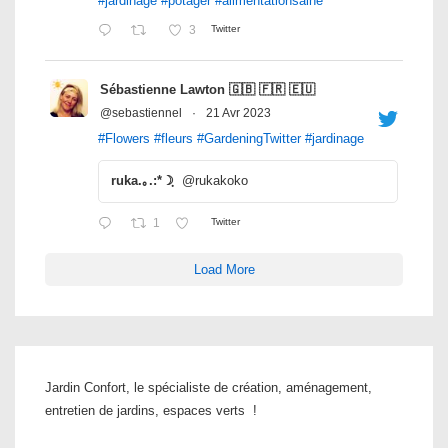
#jardinage
#potager
#alimentationsaine
3
Twitter
Sébastienne Lawton 🇬🇧 🇫🇷 🇪🇺
@sebastiennel
·
21 Avr 2023
#Flowers
#fleurs
#GardeningTwitter
#jardinage
ruka.｡.:*☽ฺ
@rukakoko
1
Twitter
Load More
Jardin Confort, le spécialiste de création, aménagement,
entretien de jardins, espaces verts !