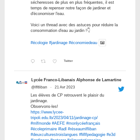
sécheresses de plus en plus fréquentes, il est
temps de repenser notre façon de jardiner et
d'économiser l'eau.
Voici un thread avec des astuces pour réduire la
consommation d'eau au jardin !👇
#écologie
#jardinage
#économiedeau
Twitter
Lycée Franco-Libanais Alphonse de Lamartine
@lfltliban
·
21 Avr 2023
Les élèves de CP retrouvent le plaisir du
jardinage.
Observons-les!
https://www.lycee-
tripoli.edu.lb/2023/04/11/jardinage-cp/
#mlfmonde
#AEFE
#monlycéefrançais
#écoleprimaire
#ladl
#réseaumlfliban
#deuxculturestroislangues
#Mlfpedagogie
#e3d