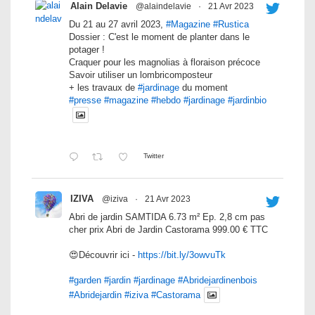
Alain Delavie
@alaindelavie
·
21 Avr 2023
Du 21 au 27 avril 2023,
#Magazine
#Rustica
Dossier : C'est le moment de planter dans le
potager !
Craquer pour les magnolias à floraison précoce
Savoir utiliser un lombricomposteur
+ les travaux de
#jardinage
du moment
#presse
#magazine
#hebdo
#jardinage
#jardinbio
Twitter
IZIVA
@iziva
·
21 Avr 2023
Abri de jardin SAMTIDA 6.73 m² Ep. 2,8 cm pas
cher prix Abri de Jardin Castorama 999.00 € TTC
😍Découvrir ici -
https://bit.ly/3owvuTk
#garden
#jardin
#jardinage
#Abridejardinenbois
#Abridejardin
#iziva
#Castorama