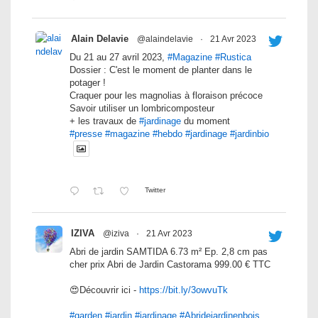
Alain Delavie
@alaindelavie
·
21 Avr 2023
Du 21 au 27 avril 2023,
#Magazine
#Rustica
Dossier : C'est le moment de planter dans le
potager !
Craquer pour les magnolias à floraison précoce
Savoir utiliser un lombricomposteur
+ les travaux de
#jardinage
du moment
#presse
#magazine
#hebdo
#jardinage
#jardinbio
Twitter
IZIVA
@iziva
·
21 Avr 2023
Abri de jardin SAMTIDA 6.73 m² Ep. 2,8 cm pas
cher prix Abri de Jardin Castorama 999.00 € TTC
😍Découvrir ici -
https://bit.ly/3owvuTk
#garden
#jardin
#jardinage
#Abridejardinenbois