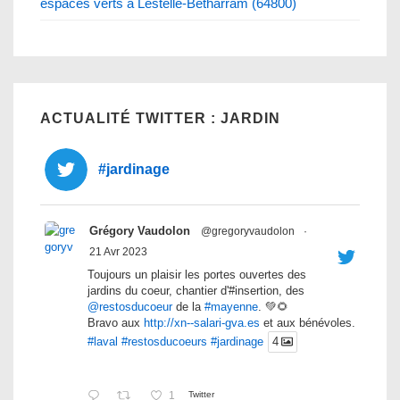
espaces verts à Lestelle-Betharram (64800)
ACTUALITÉ TWITTER : JARDIN
#jardinage
Grégory Vaudolon
@gregoryvaudolon
·
21 Avr 2023
Toujours un plaisir les portes ouvertes des
jardins du coeur, chantier d'#insertion, des
@restosducoeur
de la
#mayenne
. 💚🌻
Bravo aux
http://xn--salari-gva.es
et aux bénévoles.
#laval
#restosducoeurs
#jardinage
4
1
Twitter