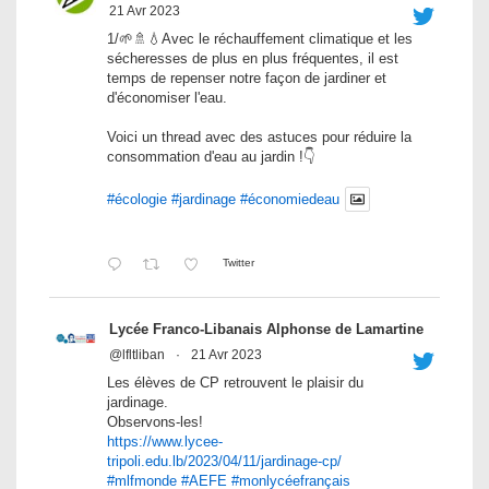
21 Avr 2023
1/🌱🚿💧Avec le réchauffement climatique et les
sécheresses de plus en plus fréquentes, il est
temps de repenser notre façon de jardiner et
d'économiser l'eau.
Voici un thread avec des astuces pour réduire la
consommation d'eau au jardin !👇
#écologie
#jardinage
#économiedeau
Twitter
Lycée Franco-Libanais Alphonse de Lamartine
@lfltliban
·
21 Avr 2023
Les élèves de CP retrouvent le plaisir du
jardinage.
Observons-les!
https://www.lycee-
tripoli.edu.lb/2023/04/11/jardinage-cp/
#mlfmonde
#AEFE
#monlycéefrançais