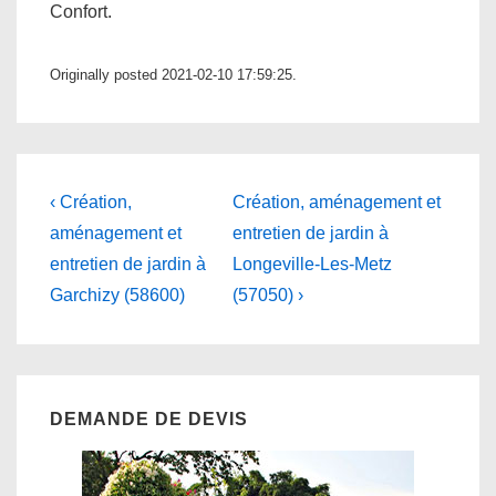
Confort.
Originally posted 2021-02-10 17:59:25.
Navigation
Previous
Next
‹ Création,
Création, aménagement et
Post
Post
de
aménagement et
entretien de jardin à
is
is
entretien de jardin à
Longeville-Les-Metz
l’article
Garchizy (58600)
(57050) ›
DEMANDE DE DEVIS