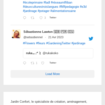
#écoleprimaire
#ladl
#réseaumlfliban
#deuxculturestroislangues
#Mlfpedagogie
#e3d
#jardinage
#potager
#alimentationsaine
3
Twitter
Sébastienne Lawton 🇬🇧 🇫🇷 🇪🇺
@sebastiennel
·
21 Avr 2023
#Flowers
#fleurs
#GardeningTwitter
#jardinage
ruka.｡.:*☽ฺ
@rukakoko
1
Twitter
Load More
Jardin Confort, le spécialiste de création, aménagement,