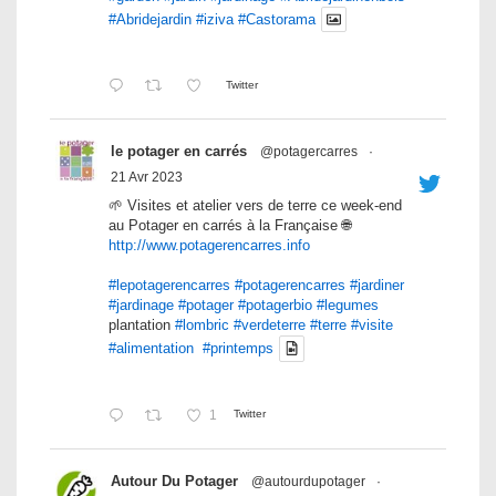
#Abridejardin
#iziva
#Castorama
Twitter
le potager en carrés
@potagercarres
·
21 Avr 2023
🌱 Visites et atelier vers de terre ce week-end
au Potager en carrés à la Française 🌐
http://www.potagerencarres.info
#lepotagerencarres
#potagerencarres
#jardiner
#jardinage
#potager
#potagerbio
#legumes
plantation
#lombric
#verdeterre
#terre
#visite
#alimentation
#printemps
1
Twitter
Autour Du Potager
@autourdupotager
·