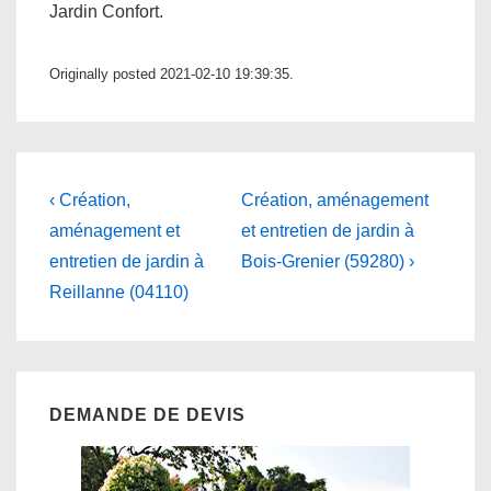
Jardin Confort.
Originally posted 2021-02-10 19:39:35.
Navigation
Previous
Next
‹ Création,
Création, aménagement
Post
Post
de
aménagement et
et entretien de jardin à
is
is
entretien de jardin à
Bois-Grenier (59280) ›
l’article
Reillanne (04110)
DEMANDE DE DEVIS