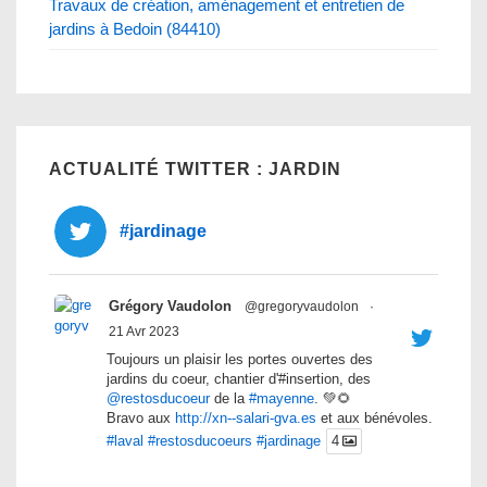
Travaux de création, aménagement et entretien de
jardins à Bedoin (84410)
ACTUALITÉ TWITTER : JARDIN
#jardinage
Grégory Vaudolon
@gregoryvaudolon
·
21 Avr 2023
Toujours un plaisir les portes ouvertes des
jardins du coeur, chantier d'#insertion, des
@restosducoeur
de la
#mayenne
. 💚🌻
Bravo aux
http://xn--salari-gva.es
et aux bénévoles.
#laval
#restosducoeurs
#jardinage
4