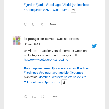
#garden
#jardin
#jardinage
#Abridejardinenbois
#Abridejardin
#iziva
#Castorama
Twitter
le potager en carrés
@potagercarres
·
21 Avr 2023
🌱 Visites et atelier vers de terre ce week-end
au Potager en carrés à la Française 🌐
http://www.potagerencarres.info
#lepotagerencarres
#potagerencarres
#jardiner
#jardinage
#potager
#potagerbio
#legumes
plantation
#lombric
#verdeterre
#terre
#visite
#alimentation
#printemps
1
Twitter