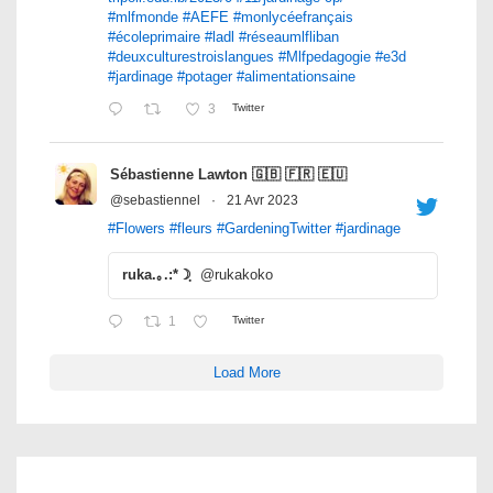
#mlfmonde
#AEFE
#monlycéefrançais
#écoleprimaire
#ladl
#réseaumlfliban
#deuxculturestroislangues
#Mlfpedagogie
#e3d
#jardinage
#potager
#alimentationsaine
3
Twitter
Sébastienne Lawton 🇬🇧 🇫🇷 🇪🇺
@sebastiennel
·
21 Avr 2023
#Flowers
#fleurs
#GardeningTwitter
#jardinage
ruka.｡.:*☽ฺ
@rukakoko
1
Twitter
Load More