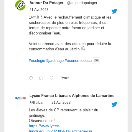
Autour Du Potager
@autourdupotager
·
21 Avr 2023
1/🌱🚿💧Avec le réchauffement climatique et les
sécheresses de plus en plus fréquentes, il est
temps de repenser notre façon de jardiner et
d'économiser l'eau.
Voici un thread avec des astuces pour réduire la
consommation d'eau au jardin !👇
#écologie
#jardinage
#économiedeau
Twitter
Lycée Franco-Libanais Alphonse de Lamartine
@lfltliban
·
21 Avr 2023
Les élèves de CP retrouvent le plaisir du
jardinage.
Observons-les!
https://www.lycee-
tripoli.edu.lb/2023/04/11/jardinage-cp/