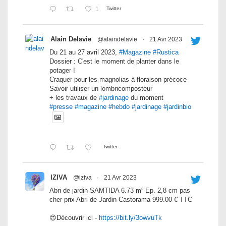
1
Twitter
Alain Delavie
@alaindelavie
·
21 Avr 2023
Du 21 au 27 avril 2023,
#Magazine
#Rustica
Dossier : C'est le moment de planter dans le
potager !
Craquer pour les magnolias à floraison précoce
Savoir utiliser un lombricomposteur
+ les travaux de
#jardinage
du moment
#presse
#magazine
#hebdo
#jardinage
#jardinbio
Twitter
IZIVA
@iziva
·
21 Avr 2023
Abri de jardin SAMTIDA 6.73 m² Ep. 2,8 cm pas
cher prix Abri de Jardin Castorama 999.00 € TTC
😍Découvrir ici -
https://bit.ly/3owvuTk