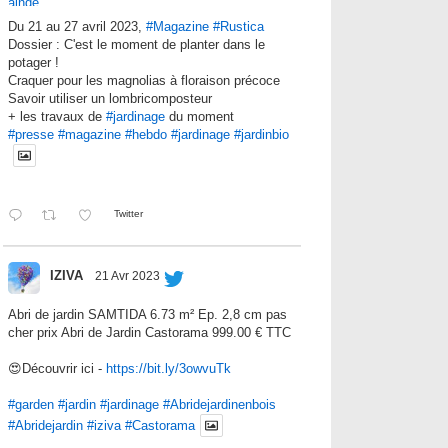
Du 21 au 27 avril 2023,
#Magazine
#Rustica
Dossier : C'est le moment de planter dans le
potager !
Craquer pour les magnolias à floraison précoce
Savoir utiliser un lombricomposteur
+ les travaux de
#jardinage
du moment
#presse
#magazine
#hebdo
#jardinage
#jardinbio
Twitter
IZIVA
21 Avr 2023
Abri de jardin SAMTIDA 6.73 m² Ep. 2,8 cm pas
cher prix Abri de Jardin Castorama 999.00 € TTC
😍Découvrir ici -
https://bit.ly/3owvuTk
#garden
#jardin
#jardinage
#Abridejardinenbois
#Abridejardin
#iziva
#Castorama