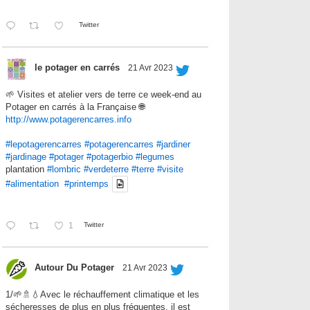
Twitter
le potager en carrés
21 Avr 2023
🌱 Visites et atelier vers de terre ce week-end au
Potager en carrés à la Française 🌐
http://www.potagerencarres.info
#lepotagerencarres
#potagerencarres
#jardiner
#jardinage
#potager
#potagerbio
#legumes
plantation
#lombric
#verdeterre
#terre
#visite
#alimentation
#printemps
1
Twitter
Autour Du Potager
21 Avr 2023
1/🌱🚿💧Avec le réchauffement climatique et les
sécheresses de plus en plus fréquentes, il est