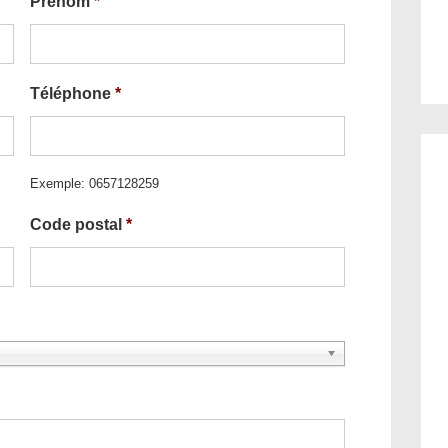
Prénom
*
Téléphone
*
Exemple: 0657128259
Code postal
*