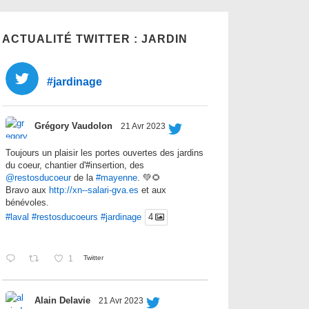
ACTUALITÉ TWITTER : JARDIN
#jardinage
Grégory Vaudolon
21 Avr 2023
Toujours un plaisir les portes ouvertes des jardins
du coeur, chantier d'#insertion, des
@restosducoeur
de la
#mayenne
. 💚🌻
Bravo aux
http://xn--salari-gva.es
et aux
bénévoles.
#laval
#restosducoeurs
#jardinage
4
1
Twitter
Alain Delavie
21 Avr 2023