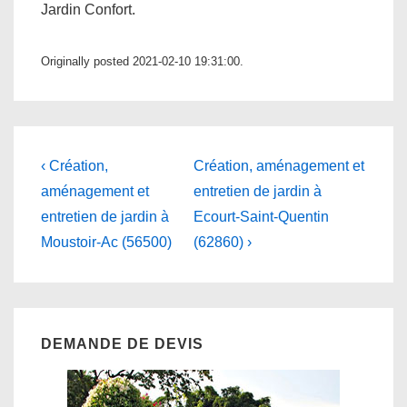
Jardin Confort.
Originally posted 2021-02-10 19:31:00.
Navigation
Previous
Next
‹ Création,
Création, aménagement et
Post
Post
de
aménagement et
entretien de jardin à
is
is
entretien de jardin à
Ecourt-Saint-Quentin
l’article
Moustoir-Ac (56500)
(62860) ›
DEMANDE DE DEVIS