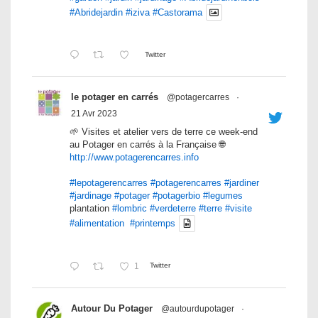
#Abridejardin
#iziva
#Castorama
Twitter
le potager en carrés
@potagercarres
·
21 Avr 2023
🌱 Visites et atelier vers de terre ce week-end
au Potager en carrés à la Française 🌐
http://www.potagerencarres.info
#lepotagerencarres
#potagerencarres
#jardiner
#jardinage
#potager
#potagerbio
#legumes
plantation
#lombric
#verdeterre
#terre
#visite
#alimentation
#printemps
1
Twitter
Autour Du Potager
@autourdupotager
·