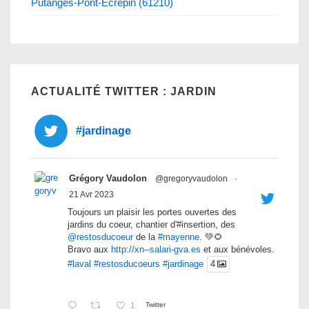
Putanges-Pont-Ecrepin (61210)
ACTUALITÉ TWITTER : JARDIN
#jardinage
Grégory Vaudolon
@gregoryvaudolon
·
21 Avr 2023
Toujours un plaisir les portes ouvertes des
jardins du coeur, chantier d'#insertion, des
@restosducoeur
de la
#mayenne
. 💚🌻
Bravo aux
http://xn--salari-gva.es
et aux bénévoles.
#laval
#restosducoeurs
#jardinage
4
1
Twitter