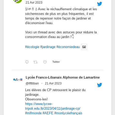
21 Avr 2023
1/🌱🚿💧Avec le réchauffement climatique et les
sécheresses de plus en plus fréquentes, il est
temps de repenser notre façon de jardiner et
d'économiser l'eau.
Voici un thread avec des astuces pour réduire la
consommation d'eau au jardin !👇
#écologie
#jardinage
#économiedeau
Twitter
Lycée Franco-Libanais Alphonse de Lamartine
@lfltliban
·
21 Avr 2023
Les élèves de CP retrouvent le plaisir du
jardinage.
Observons-les!
https://www.lycee-
tripoli.edu.lb/2023/04/11/jardinage-cp/
#mlfmonde
#AEFE
#monlycéefrançais