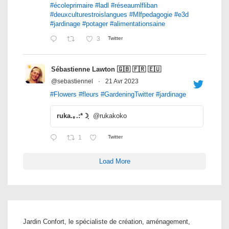
#écoleprimaire
#ladl
#réseaumlfliban
#deuxculturestroislangues
#Mlfpedagogie
#e3d
#jardinage
#potager
#alimentationsaine
3
Twitter
Sébastienne Lawton 🇬🇧 🇫🇷 🇪🇺
@sebastiennel
·
21 Avr 2023
#Flowers
#fleurs
#GardeningTwitter
#jardinage
ruka.｡.:*☽ฺ
@rukakoko
1
Twitter
Load More
Jardin Confort, le spécialiste de création, aménagement,