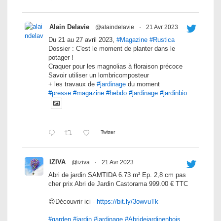
Alain Delavie
@alaindelavie
·
21 Avr 2023
Du 21 au 27 avril 2023,
#Magazine
#Rustica
Dossier : C'est le moment de planter dans le
potager !
Craquer pour les magnolias à floraison précoce
Savoir utiliser un lombricomposteur
+ les travaux de
#jardinage
du moment
#presse
#magazine
#hebdo
#jardinage
#jardinbio
Twitter
IZIVA
@iziva
·
21 Avr 2023
Abri de jardin SAMTIDA 6.73 m² Ep. 2,8 cm pas
cher prix Abri de Jardin Castorama 999.00 € TTC
😍Découvrir ici -
https://bit.ly/3owvuTk
#garden
#jardin
#jardinage
#Abridejardinenbois