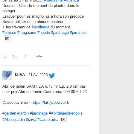
Du 21 au 27 avril 2023,
#Magazine
#Rustica
Dossier : C'est le moment de planter dans le
potager !
Craquer pour les magnolias à floraison précoce
Savoir utiliser un lombricomposteur
+ les travaux de
#jardinage
du moment
#presse
#magazine
#hebdo
#jardinage
#jardinbio
Twitter
IZIVA
21 Avr 2023
Abri de jardin SAMTIDA 6.73 m² Ep. 2,8 cm pas
cher prix Abri de Jardin Castorama 999.00 € TTC
😍Découvrir ici -
https://bit.ly/3owvuTk
#garden
#jardin
#jardinage
#Abridejardinenbois
#Abridejardin
#iziva
#Castorama