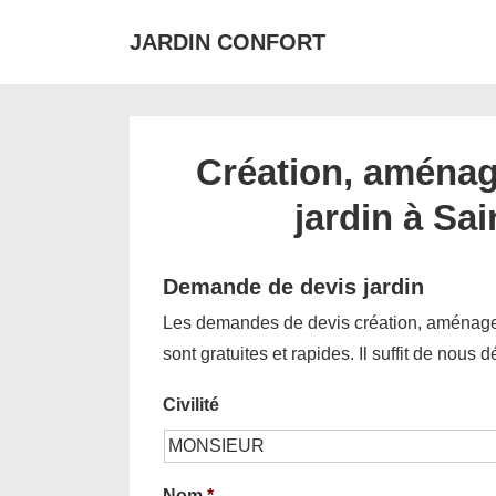
↓
JARDIN CONFORT
passer
au
contenu
principal
Création, aménag
jardin à Sai
Demande de devis jardin
Les demandes de devis création, aménagem
sont gratuites et rapides. Il suffit de nous 
Civilité
Nom
*