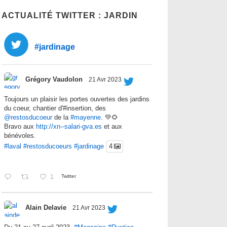
ACTUALITÉ TWITTER : JARDIN
#jardinage
Grégory Vaudolon
21 Avr 2023
Toujours un plaisir les portes ouvertes des jardins
du coeur, chantier d'#insertion, des
@restosducoeur
de la
#mayenne
. 💚🌻
Bravo aux
http://xn--salari-gva.es
et aux
bénévoles.
#laval
#restosducoeurs
#jardinage
4
1
Twitter
Alain Delavie
21 Avr 2023