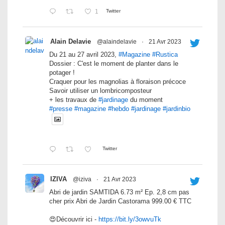
1
Twitter
Alain Delavie
@alaindelavie
·
21 Avr 2023
Du 21 au 27 avril 2023,
#Magazine
#Rustica
Dossier : C'est le moment de planter dans le
potager !
Craquer pour les magnolias à floraison précoce
Savoir utiliser un lombricomposteur
+ les travaux de
#jardinage
du moment
#presse
#magazine
#hebdo
#jardinage
#jardinbio
Twitter
IZIVA
@iziva
·
21 Avr 2023
Abri de jardin SAMTIDA 6.73 m² Ep. 2,8 cm pas
cher prix Abri de Jardin Castorama 999.00 € TTC
😍Découvrir ici -
https://bit.ly/3owvuTk