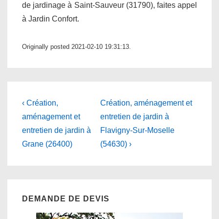
de jardinage à Saint-Sauveur (31790), faites appel
à Jardin Confort.
Originally posted 2021-02-10 19:31:13.
Navigation
Previous
Next
‹ Création,
Création, aménagement et
Post
Post
de
aménagement et
entretien de jardin à
is
is
entretien de jardin à
Flavigny-Sur-Moselle
l’article
Grane (26400)
(54630) ›
DEMANDE DE DEVIS