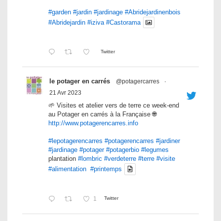
#garden
#jardin
#jardinage
#Abridejardinenbois
#Abridejardin
#iziva
#Castorama
Twitter
le potager en carrés
@potagercarres
·
21 Avr 2023
🌱 Visites et atelier vers de terre ce week-end
au Potager en carrés à la Française 🌐
http://www.potagerencarres.info
#lepotagerencarres
#potagerencarres
#jardiner
#jardinage
#potager
#potagerbio
#legumes
plantation
#lombric
#verdeterre
#terre
#visite
#alimentation
#printemps
1
Twitter