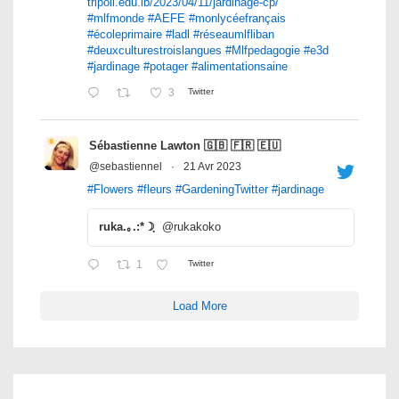
tripoli.edu.lb/2023/04/11/jardinage-cp/
#mlfmonde
#AEFE
#monlycéefrançais
#écoleprimaire
#ladl
#réseaumlfliban
#deuxculturestroislangues
#Mlfpedagogie
#e3d
#jardinage
#potager
#alimentationsaine
3
Twitter
Sébastienne Lawton 🇬🇧 🇫🇷 🇪🇺
@sebastiennel
·
21 Avr 2023
#Flowers
#fleurs
#GardeningTwitter
#jardinage
ruka.｡.:*☽ฺ
@rukakoko
1
Twitter
Load More