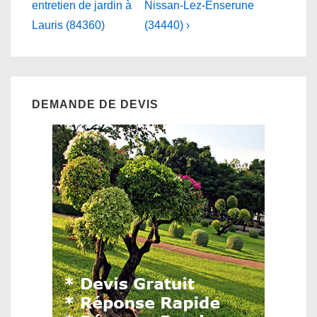
is
is
entretien de jardin à
Nissan-Lez-Enserune
l’article
Lauris (84360)
(34440) ›
DEMANDE DE DEVIS