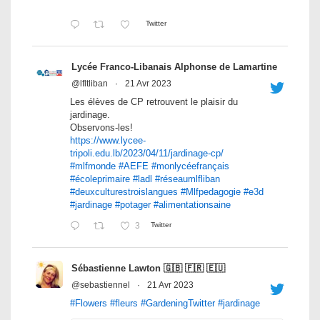
Twitter
Lycée Franco-Libanais Alphonse de Lamartine
@lfltliban
·
21 Avr 2023
Les élèves de CP retrouvent le plaisir du
jardinage.
Observons-les!
https://www.lycee-
tripoli.edu.lb/2023/04/11/jardinage-cp/
#mlfmonde
#AEFE
#monlycéefrançais
#écoleprimaire
#ladl
#réseaumlfliban
#deuxculturestroislangues
#Mlfpedagogie
#e3d
#jardinage
#potager
#alimentationsaine
3
Twitter
Sébastienne Lawton 🇬🇧 🇫🇷 🇪🇺
@sebastiennel
·
21 Avr 2023
#Flowers
#fleurs
#GardeningTwitter
#jardinage