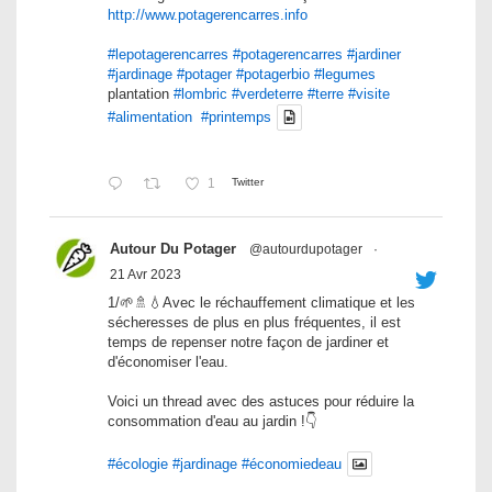
http://www.potagerencarres.info
#lepotagerencarres
#potagerencarres
#jardiner
#jardinage
#potager
#potagerbio
#legumes
plantation
#lombric
#verdeterre
#terre
#visite
#alimentation
#printemps
1
Twitter
Autour Du Potager
@autourdupotager
·
21 Avr 2023
1/🌱🚿💧Avec le réchauffement climatique et les
sécheresses de plus en plus fréquentes, il est
temps de repenser notre façon de jardiner et
d'économiser l'eau.
Voici un thread avec des astuces pour réduire la
consommation d'eau au jardin !👇
#écologie
#jardinage
#économiedeau