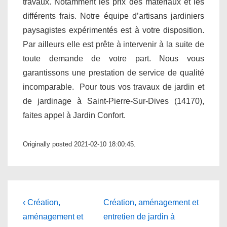
travaux. Notamment les prix des matériaux et les
différents frais. Notre équipe d’artisans jardiniers
paysagistes expérimentés est à votre disposition.
Par ailleurs elle est prête à intervenir à la suite de
toute demande de votre part. Nous vous
garantissons une prestation de service de qualité
incomparable. Pour tous vos travaux de jardin et
de jardinage à Saint-Pierre-Sur-Dives (14170),
faites appel à Jardin Confort.
Originally posted 2021-02-10 18:00:45.
Navigation
Previous
Next
‹ Création,
Création, aménagement et
Post
Post
de
aménagement et
entretien de jardin à