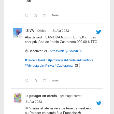
Twitter
IZIVA
@iziva
·
21 Avr 2023
Abri de jardin SAMTIDA 6.73 m² Ep. 2,8 cm pas
cher prix Abri de Jardin Castorama 999.00 € TTC
😍Découvrir ici -
https://bit.ly/3owvuTk
#garden
#jardin
#jardinage
#Abridejardinenbois
#Abridejardin
#iziva
#Castorama
Twitter
le potager en carrés
@potagercarres
·
21 Avr 2023
🌱 Visites et atelier vers de terre ce week-end
au Potager en carrés à la Française 🌐