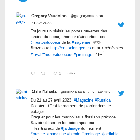
Grégory Vaudolon
@gregoryvaudolon
·
21 Avr 2023
Toujours un plaisir les portes ouvertes des
jardins du coeur, chantier d'#insertion, des
@restosducoeur
de la
#mayenne
. 💚🌻
Bravo aux
http://xn--salari-gva.es
et aux bénévoles.
#laval
#restosducoeurs
#jardinage
4
1
Twitter
Alain Delavie
@alaindelavie
·
21 Avr 2023
Du 21 au 27 avril 2023,
#Magazine
#Rustica
Dossier : C'est le moment de planter dans le
potager !
Craquer pour les magnolias à floraison précoce
Savoir utiliser un lombricomposteur
+ les travaux de
#jardinage
du moment
#presse
#magazine
#hebdo
#jardinage
#jardinbio