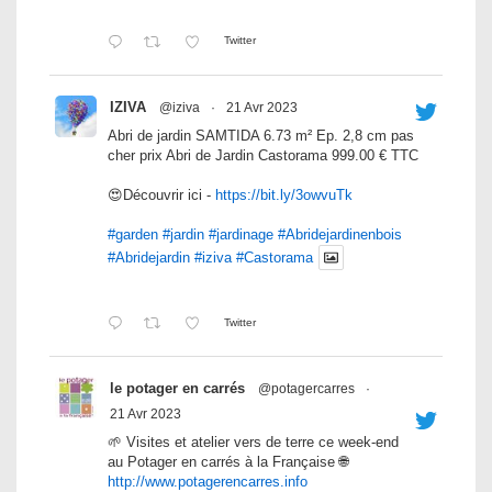
Twitter
IZIVA
@iziva
·
21 Avr 2023
Abri de jardin SAMTIDA 6.73 m² Ep. 2,8 cm pas
cher prix Abri de Jardin Castorama 999.00 € TTC
😍Découvrir ici -
https://bit.ly/3owvuTk
#garden
#jardin
#jardinage
#Abridejardinenbois
#Abridejardin
#iziva
#Castorama
Twitter
le potager en carrés
@potagercarres
·
21 Avr 2023
🌱 Visites et atelier vers de terre ce week-end
au Potager en carrés à la Française 🌐
http://www.potagerencarres.info