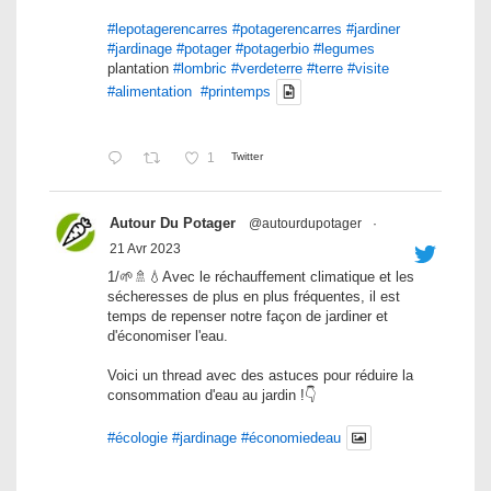
#lepotagerencarres
#potagerencarres
#jardiner
#jardinage
#potager
#potagerbio
#legumes
plantation
#lombric
#verdeterre
#terre
#visite
#alimentation
#printemps
1
Twitter
Autour Du Potager
@autourdupotager
·
21 Avr 2023
1/🌱🚿💧Avec le réchauffement climatique et les
sécheresses de plus en plus fréquentes, il est
temps de repenser notre façon de jardiner et
d'économiser l'eau.
Voici un thread avec des astuces pour réduire la
consommation d'eau au jardin !👇
#écologie
#jardinage
#économiedeau