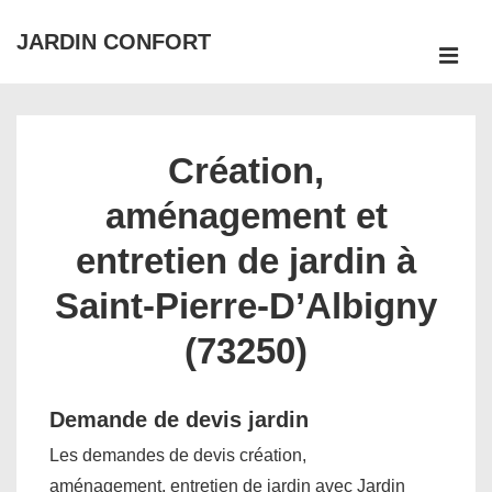
↓
JARDIN CONFORT
passer
ME
au
Main
contenu
Navigation
principal
Création,
aménagement et
entretien de jardin à
Saint-Pierre-D’Albigny
(73250)
Demande de devis jardin
Les demandes de devis création,
aménagement, entretien de jardin avec Jardin