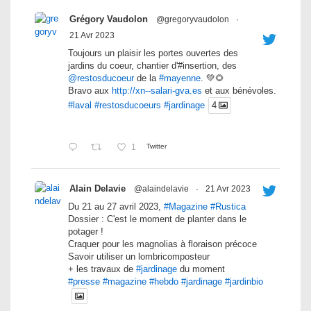
Grégory Vaudolon
@gregoryvaudolon
·
21 Avr 2023
Toujours un plaisir les portes ouvertes des
jardins du coeur, chantier d'#insertion, des
@restosducoeur
de la
#mayenne
. 💚🌻
Bravo aux
http://xn--salari-gva.es
et aux bénévoles.
#laval
#restosducoeurs
#jardinage
4
1
Twitter
Alain Delavie
@alaindelavie
·
21 Avr 2023
Du 21 au 27 avril 2023,
#Magazine
#Rustica
Dossier : C'est le moment de planter dans le
potager !
Craquer pour les magnolias à floraison précoce
Savoir utiliser un lombricomposteur
+ les travaux de
#jardinage
du moment
#presse
#magazine
#hebdo
#jardinage
#jardinbio