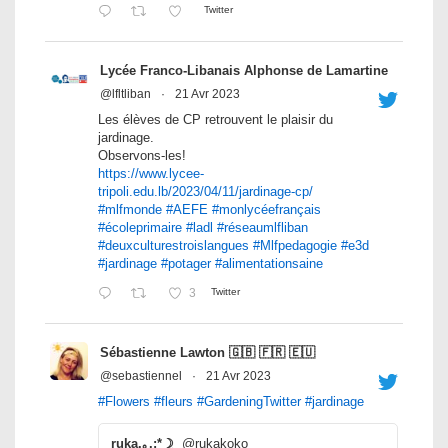
Twitter
Lycée Franco-Libanais Alphonse de Lamartine
@lfltliban
·
21 Avr 2023
Les élèves de CP retrouvent le plaisir du
jardinage.
Observons-les!
https://www.lycee-
tripoli.edu.lb/2023/04/11/jardinage-cp/
#mlfmonde
#AEFE
#monlycéefrançais
#écoleprimaire
#ladl
#réseaumlfliban
#deuxculturestroislangues
#Mlfpedagogie
#e3d
#jardinage
#potager
#alimentationsaine
3
Twitter
Sébastienne Lawton 🇬🇧 🇫🇷 🇪🇺
@sebastiennel
·
21 Avr 2023
#Flowers
#fleurs
#GardeningTwitter
#jardinage
ruka.｡.:*☽ฺ
@rukakoko