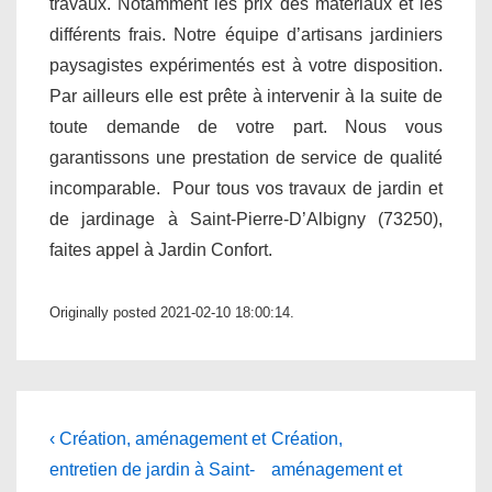
travaux. Notamment les prix des matériaux et les
différents frais. Notre équipe d’artisans jardiniers
paysagistes expérimentés est à votre disposition.
Par ailleurs elle est prête à intervenir à la suite de
toute demande de votre part. Nous vous
garantissons une prestation de service de qualité
incomparable. Pour tous vos travaux de jardin et
de jardinage à Saint-Pierre-D’Albigny (73250),
faites appel à Jardin Confort.
Originally posted 2021-02-10 18:00:14.
Navigation
Previous
Next
‹ Création, aménagement et
Création,
Post
Post
de
entretien de jardin à Saint-
aménagement et