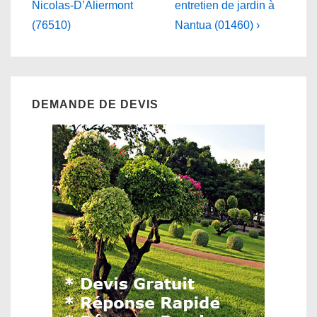
is
is
Nicolas-D’Aliermont
entretien de jardin à
l’article
(76510)
Nantua (01460) ›
DEMANDE DE DEVIS