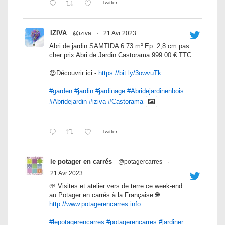
Twitter
IZIVA
@iziva
·
21 Avr 2023
Abri de jardin SAMTIDA 6.73 m² Ep. 2,8 cm pas
cher prix Abri de Jardin Castorama 999.00 € TTC
😍Découvrir ici -
https://bit.ly/3owvuTk
#garden
#jardin
#jardinage
#Abridejardinenbois
#Abridejardin
#iziva
#Castorama
Twitter
le potager en carrés
@potagercarres
·
21 Avr 2023
🌱 Visites et atelier vers de terre ce week-end
au Potager en carrés à la Française 🌐
http://www.potagerencarres.info
#lepotagerencarres
#potagerencarres
#jardiner