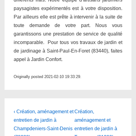
paysagistes expérimentés est à votre disposition.
Par ailleurs elle est prête à intervenir à la suite de
toute demande de votre part. Nous vous
garantissons une prestation de service de qualité
incomparable. Pour tous vos travaux de jardin et
de jardinage à Saint-Paul-En-Foret (83440), faites
appel à Jardin Confort.
Originally posted 2021-02-10 19:33:29.
Navigation
Previous
Next
‹ Création, aménagement et
Création,
Post
Post
de
entretien de jardin à
aménagement et
is
is
Champdeniers-Saint-Denis
entretien de jardin à
l’article