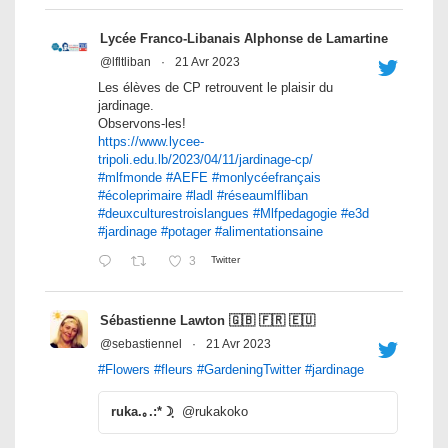
Lycée Franco-Libanais Alphonse de Lamartine
@lfltliban
·
21 Avr 2023
Les élèves de CP retrouvent le plaisir du
jardinage.
Observons-les!
https://www.lycee-
tripoli.edu.lb/2023/04/11/jardinage-cp/
#mlfmonde
#AEFE
#monlycéefrançais
#écoleprimaire
#ladl
#réseaumlfliban
#deuxculturestroislangues
#Mlfpedagogie
#e3d
#jardinage
#potager
#alimentationsaine
3
Twitter
Sébastienne Lawton 🇬🇧 🇫🇷 🇪🇺
@sebastiennel
·
21 Avr 2023
#Flowers
#fleurs
#GardeningTwitter
#jardinage
ruka.｡.:*☽ฺ
@rukakoko