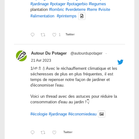
#jardinage
#potager
#potagerbio
#legumes
plantation
#lombric
#verdeterre
#terre
#visite
#alimentation
#printemps
1
Twitter
Autour Du Potager
@autourdupotager
·
21 Avr 2023
1/🌱🚿💧Avec le réchauffement climatique et les
sécheresses de plus en plus fréquentes, il est
temps de repenser notre façon de jardiner et
d'économiser l'eau.
Voici un thread avec des astuces pour réduire la
consommation d'eau au jardin !👇
#écologie
#jardinage
#économiedeau
Twitter