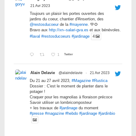
21 Avr 2023
Toujours un plaisir les portes ouvertes des
jardins du coeur, chantier d'#insertion, des
@restosducoeur
de la
#mayenne
. 💚🌻
Bravo aux
http://xn--salari-gva.es
et aux bénévoles.
#laval
#restosducoeurs
#jardinage
4
1
Twitter
Alain Delavie
@alaindelavie
·
21 Avr 2023
Du 21 au 27 avril 2023,
#Magazine
#Rustica
Dossier : C'est le moment de planter dans le
potager !
Craquer pour les magnolias à floraison précoce
Savoir utiliser un lombricomposteur
+ les travaux de
#jardinage
du moment
#presse
#magazine
#hebdo
#jardinage
#jardinbio