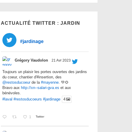
ACTUALITÉ TWITTER : JARDIN
#jardinage
Grégory Vaudolon
21 Avr 2023
Toujours un plaisir les portes ouvertes des jardins
du coeur, chantier d'#insertion, des
@restosducoeur
de la
#mayenne
. 💚🌻
Bravo aux
http://xn--salari-gva.es
et aux
bénévoles.
#laval
#restosducoeurs
#jardinage
4
1
Twitter