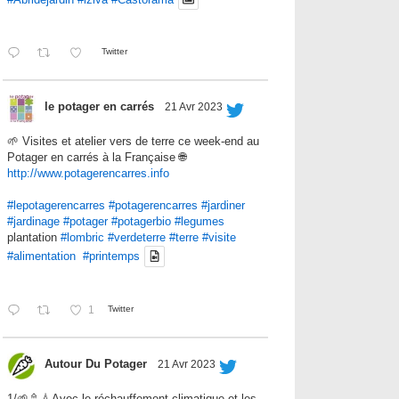
Twitter
le potager en carrés
21 Avr 2023
🌱 Visites et atelier vers de terre ce week-end au
Potager en carrés à la Française 🌐
http://www.potagerencarres.info
#lepotagerencarres
#potagerencarres
#jardiner
#jardinage
#potager
#potagerbio
#legumes
plantation
#lombric
#verdeterre
#terre
#visite
#alimentation
#printemps
1
Twitter
Autour Du Potager
21 Avr 2023
1/🌱🚿💧Avec le réchauffement climatique et les