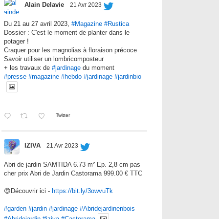
Alain Delavie
21 Avr 2023
Du 21 au 27 avril 2023,
#Magazine
#Rustica
Dossier : C'est le moment de planter dans le
potager !
Craquer pour les magnolias à floraison précoce
Savoir utiliser un lombricomposteur
+ les travaux de
#jardinage
du moment
#presse
#magazine
#hebdo
#jardinage
#jardinbio
Twitter
IZIVA
21 Avr 2023
Abri de jardin SAMTIDA 6.73 m² Ep. 2,8 cm pas
cher prix Abri de Jardin Castorama 999.00 € TTC
😍Découvrir ici -
https://bit.ly/3owvuTk
#garden
#jardin
#jardinage
#Abridejardinenbois
#Abridejardin
#iziva
#Castorama