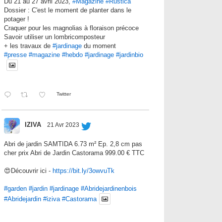
Du 21 au 27 avril 2023,
#Magazine
#Rustica
Dossier : C'est le moment de planter dans le
potager !
Craquer pour les magnolias à floraison précoce
Savoir utiliser un lombricomposteur
+ les travaux de
#jardinage
du moment
#presse
#magazine
#hebdo
#jardinage
#jardinbio
Twitter
IZIVA
21 Avr 2023
Abri de jardin SAMTIDA 6.73 m² Ep. 2,8 cm pas
cher prix Abri de Jardin Castorama 999.00 € TTC
😍Découvrir ici -
https://bit.ly/3owvuTk
#garden
#jardin
#jardinage
#Abridejardinenbois
#Abridejardin
#iziva
#Castorama