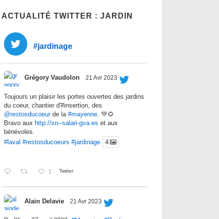
ACTUALITÉ TWITTER : JARDIN
#jardinage
Grégory Vaudolon
21 Avr 2023
Toujours un plaisir les portes ouvertes des jardins
du coeur, chantier d'#insertion, des
@restosducoeur
de la
#mayenne
. 💚🌻
Bravo aux
http://xn--salari-gva.es
et aux
bénévoles.
#laval
#restosducoeurs
#jardinage
4
1
Twitter
Alain Delavie
21 Avr 2023