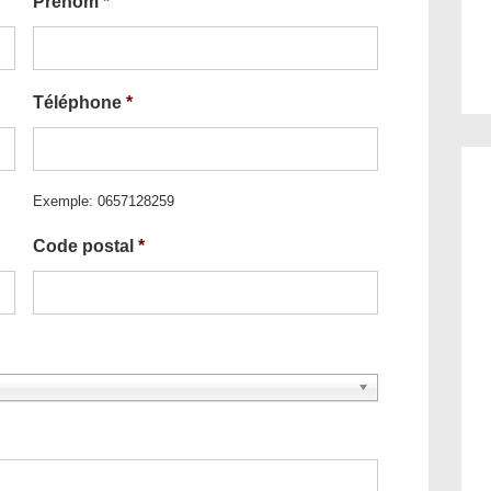
Prénom
*
Téléphone
*
Exemple: 0657128259
Code postal
*