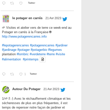
Twitter
le potager en carrés
21 Avr 2023
🌱 Visites et atelier vers de terre ce week-end au
Potager en carrés à la Française 🌐
http://www.potagerencarres.info
#lepotagerencarres
#potagerencarres
#jardiner
#jardinage
#potager
#potagerbio
#legumes
plantation
#lombric
#verdeterre
#terre
#visite
#alimentation
#printemps
1
Twitter
Autour Du Potager
21 Avr 2023
1/🌱🚿💧Avec le réchauffement climatique et les
sécheresses de plus en plus fréquentes, il est
temps de repenser notre façon de jardiner et