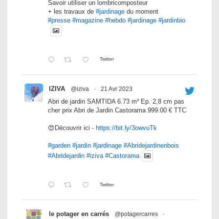
Savoir utiliser un lombricomposteur
+ les travaux de
#jardinage
du moment
#presse
#magazine
#hebdo
#jardinage
#jardinbio
Twitter
IZIVA
@iziva
·
21 Avr 2023
Abri de jardin SAMTIDA 6.73 m² Ep. 2,8 cm pas
cher prix Abri de Jardin Castorama 999.00 € TTC
😍Découvrir ici -
https://bit.ly/3owvuTk
#garden
#jardin
#jardinage
#Abridejardinenbois
#Abridejardin
#iziva
#Castorama
Twitter
le potager en carrés
@potagercarres
·