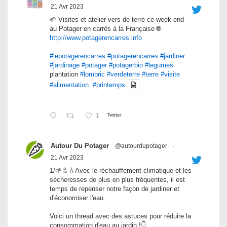
21 Avr 2023
🌱 Visites et atelier vers de terre ce week-end
au Potager en carrés à la Française 🌐
http://www.potagerencarres.info
#lepotagerencarres
#potagerencarres
#jardiner
#jardinage
#potager
#potagerbio
#legumes
plantation
#lombric
#verdeterre
#terre
#visite
#alimentation
#printemps
1
Twitter
Autour Du Potager
@autourdupotager
·
21 Avr 2023
1/🌱🚿💧Avec le réchauffement climatique et les
sécheresses de plus en plus fréquentes, il est
temps de repenser notre façon de jardiner et
d'économiser l'eau.
Voici un thread avec des astuces pour réduire la
consommation d'eau au jardin !👇