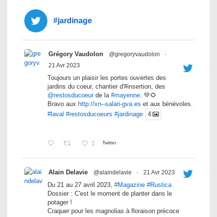
#jardinage
Grégory Vaudolon
@gregoryvaudolon
·
21 Avr 2023
Toujours un plaisir les portes ouvertes des
jardins du coeur, chantier d'#insertion, des
@restosducoeur
de la
#mayenne
. 💚🌻
Bravo aux
http://xn--salari-gva.es
et aux bénévoles.
#laval
#restosducoeurs
#jardinage
4
1
Twitter
Alain Delavie
@alaindelavie
·
21 Avr 2023
Du 21 au 27 avril 2023,
#Magazine
#Rustica
Dossier : C'est le moment de planter dans le
potager !
Craquer pour les magnolias à floraison précoce