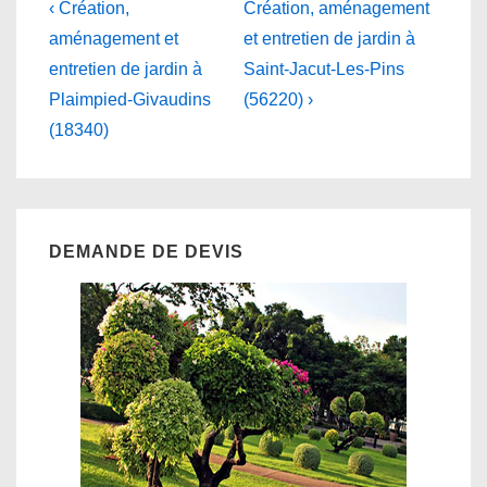
Navigation
Previous
Next
‹ Création,
Création, aménagement
Post
Post
de
aménagement et
et entretien de jardin à
is
is
entretien de jardin à
Saint-Jacut-Les-Pins
l’article
Plaimpied-Givaudins
(56220) ›
(18340)
DEMANDE DE DEVIS