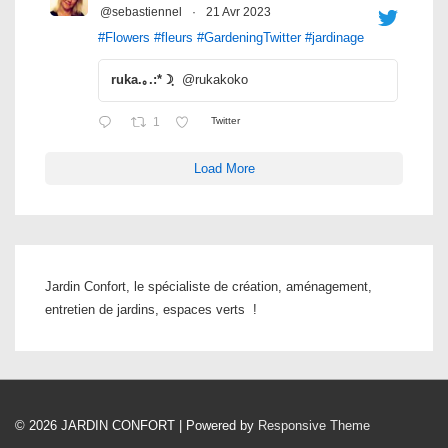
@sebastiennel
·
21 Avr 2023
#Flowers
#fleurs
#GardeningTwitter
#jardinage
ruka.｡.:*☽ฺ
@rukakoko
1
Twitter
Load More
Jardin Confort, le spécialiste de création, aménagement,
entretien de jardins, espaces verts !
© 2026
JARDIN CONFORT
| Powered by
Responsive Theme