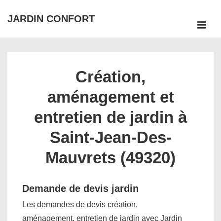
↓
JARDIN CONFORT
passer
ME
au
Main
contenu
Navigation
principal
Création,
aménagement et
entretien de jardin à
Saint-Jean-Des-
Mauvrets (49320)
Demande de devis jardin
Les demandes de devis création,
aménagement, entretien de jardin avec Jardin