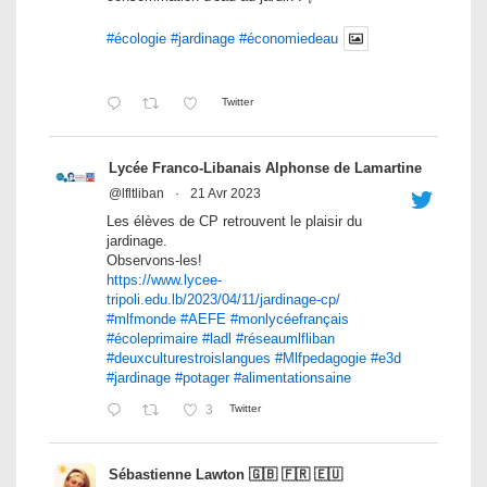
#écologie
#jardinage
#économiedeau
Twitter
Lycée Franco-Libanais Alphonse de Lamartine
@lfltliban
·
21 Avr 2023
Les élèves de CP retrouvent le plaisir du
jardinage.
Observons-les!
https://www.lycee-
tripoli.edu.lb/2023/04/11/jardinage-cp/
#mlfmonde
#AEFE
#monlycéefrançais
#écoleprimaire
#ladl
#réseaumlfliban
#deuxculturestroislangues
#Mlfpedagogie
#e3d
#jardinage
#potager
#alimentationsaine
3
Twitter
Sébastienne Lawton 🇬🇧 🇫🇷 🇪🇺