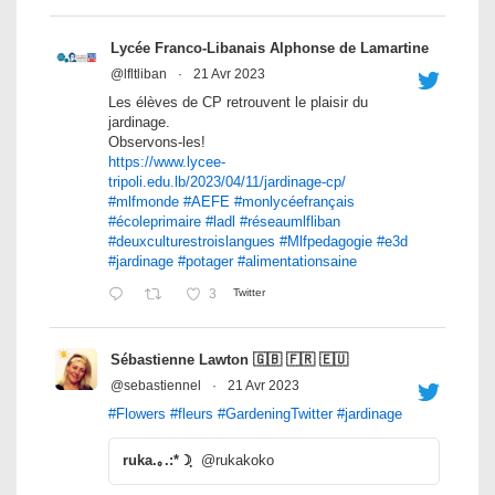
Lycée Franco-Libanais Alphonse de Lamartine
@lfltliban
·
21 Avr 2023
Les élèves de CP retrouvent le plaisir du
jardinage.
Observons-les!
https://www.lycee-
tripoli.edu.lb/2023/04/11/jardinage-cp/
#mlfmonde
#AEFE
#monlycéefrançais
#écoleprimaire
#ladl
#réseaumlfliban
#deuxculturestroislangues
#Mlfpedagogie
#e3d
#jardinage
#potager
#alimentationsaine
3
Twitter
Sébastienne Lawton 🇬🇧 🇫🇷 🇪🇺
@sebastiennel
·
21 Avr 2023
#Flowers
#fleurs
#GardeningTwitter
#jardinage
ruka.｡.:*☽ฺ
@rukakoko