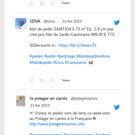
Twitter
IZIVA
@iziva
·
21 Avr 2023
Abri de jardin SAMTIDA 6.73 m² Ep. 2,8 cm pas
cher prix Abri de Jardin Castorama 999.00 € TTC
😍Découvrir ici -
https://bit.ly/3owvuTk
#garden
#jardin
#jardinage
#Abridejardinenbois
#Abridejardin
#iziva
#Castorama
Twitter
le potager en carrés
@potagercarres
·
21 Avr 2023
🌱 Visites et atelier vers de terre ce week-end
au Potager en carrés à la Française 🌐
http://www.potagerencarres.info
#lepotagerencarres
#potagerencarres
#jardiner