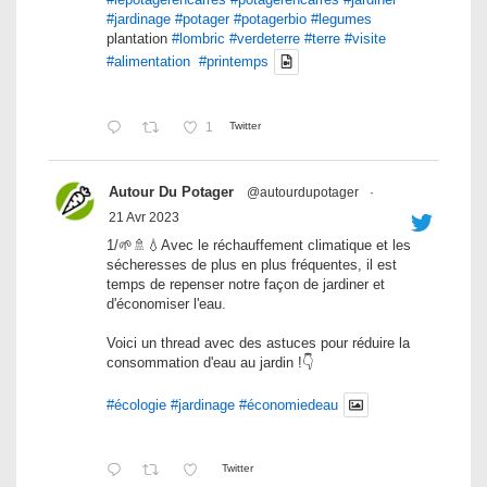
#jardinage
#potager
#potagerbio
#legumes
plantation
#lombric
#verdeterre
#terre
#visite
#alimentation
#printemps
1
Twitter
Autour Du Potager
@autourdupotager
·
21 Avr 2023
1/🌱🚿💧Avec le réchauffement climatique et les
sécheresses de plus en plus fréquentes, il est
temps de repenser notre façon de jardiner et
d'économiser l'eau.
Voici un thread avec des astuces pour réduire la
consommation d'eau au jardin !👇
#écologie
#jardinage
#économiedeau
Twitter