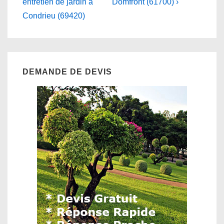
is
is
entretien de jardin à
Domfront (61700) ›
l’article
Condrieu (69420)
DEMANDE DE DEVIS