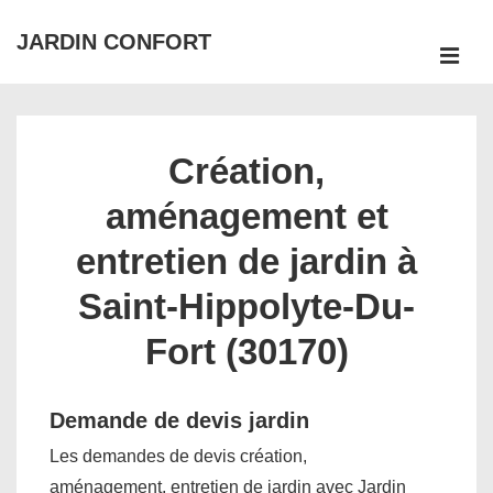
↓
JARDIN CONFORT
passer
ME
au
Main
contenu
Navigation
principal
Création,
aménagement et
entretien de jardin à
Saint-Hippolyte-Du-
Fort (30170)
Demande de devis jardin
Les demandes de devis création,
aménagement, entretien de jardin avec Jardin