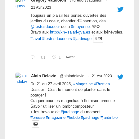
Grégory Vaudolon
@gregoryvaudolon
·
21 Avr 2023
Toujours un plaisir les portes ouvertes des
jardins du coeur, chantier d'#insertion, des
@restosducoeur
de la
#mayenne
. 💚🌻
Bravo aux
http://xn--salari-gva.es
et aux bénévoles.
#laval
#restosducoeurs
#jardinage
4
1
Twitter
Alain Delavie
@alaindelavie
·
21 Avr 2023
Du 21 au 27 avril 2023,
#Magazine
#Rustica
Dossier : C'est le moment de planter dans le
potager !
Craquer pour les magnolias à floraison précoce
Savoir utiliser un lombricomposteur
+ les travaux de
#jardinage
du moment
#presse
#magazine
#hebdo
#jardinage
#jardinbio