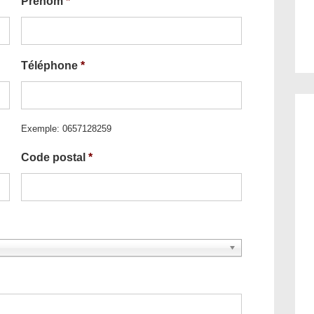
Prénom
*
Téléphone
*
Exemple: 0657128259
Code postal
*