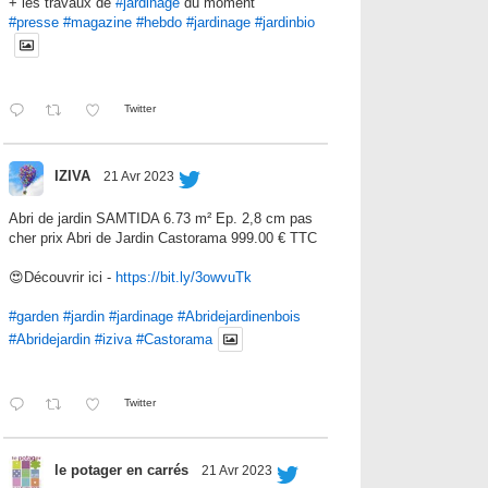
+ les travaux de
#jardinage
du moment
#presse
#magazine
#hebdo
#jardinage
#jardinbio
Twitter
IZIVA
21 Avr 2023
Abri de jardin SAMTIDA 6.73 m² Ep. 2,8 cm pas
cher prix Abri de Jardin Castorama 999.00 € TTC
😍Découvrir ici -
https://bit.ly/3owvuTk
#garden
#jardin
#jardinage
#Abridejardinenbois
#Abridejardin
#iziva
#Castorama
Twitter
le potager en carrés
21 Avr 2023