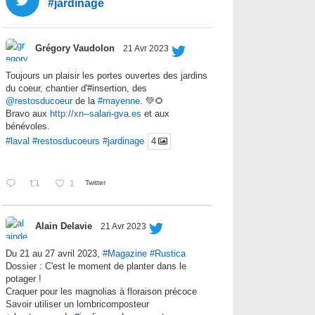
#jardinage
Grégory Vaudolon
21 Avr 2023
Toujours un plaisir les portes ouvertes des jardins
du coeur, chantier d'#insertion, des
@restosducoeur
de la
#mayenne
. 💚🌻
Bravo aux
http://xn--salari-gva.es
et aux
bénévoles.
#laval
#restosducoeurs
#jardinage
4
1
Twitter
Alain Delavie
21 Avr 2023
Du 21 au 27 avril 2023,
#Magazine
#Rustica
Dossier : C'est le moment de planter dans le
potager !
Craquer pour les magnolias à floraison précoce
Savoir utiliser un lombricomposteur