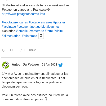
🌱 Visites et atelier vers de terre ce week-end au
Potager en carrés à la Française 🌐
http://www.potagerencarres.info
#lepotagerencarres
#potagerencarres
#jardiner
#jardinage
#potager
#potagerbio
#legumes
plantation
#lombric
#verdeterre
#terre
#visite
#alimentation
#printemps
1
Twitter
Autour Du Potager
21 Avr 2023
1/🌱🚿💧Avec le réchauffement climatique et les
sécheresses de plus en plus fréquentes, il est
temps de repenser notre façon de jardiner et
d'économiser l'eau.
Voici un thread avec des astuces pour réduire la
consommation d'eau au jardin !👇