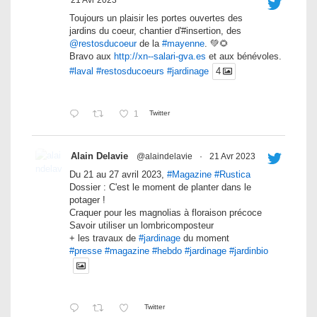
21 Avr 2023
Toujours un plaisir les portes ouvertes des
jardins du coeur, chantier d'#insertion, des
@restosducoeur
de la
#mayenne
. 💚🌻
Bravo aux
http://xn--salari-gva.es
et aux bénévoles.
#laval
#restosducoeurs
#jardinage
4
1
Twitter
Alain Delavie
@alaindelavie
·
21 Avr 2023
Du 21 au 27 avril 2023,
#Magazine
#Rustica
Dossier : C'est le moment de planter dans le
potager !
Craquer pour les magnolias à floraison précoce
Savoir utiliser un lombricomposteur
+ les travaux de
#jardinage
du moment
#presse
#magazine
#hebdo
#jardinage
#jardinbio
Twitter