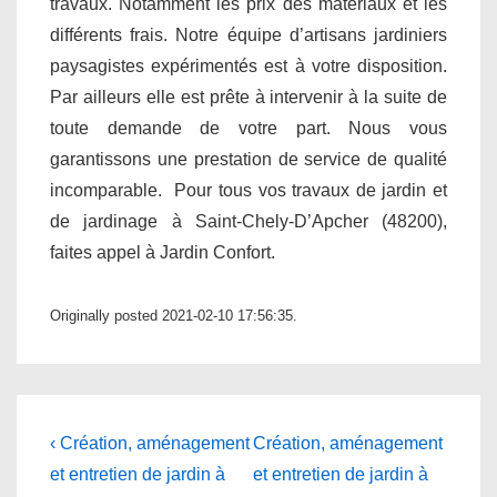
travaux. Notamment les prix des matériaux et les
différents frais. Notre équipe d’artisans jardiniers
paysagistes expérimentés est à votre disposition.
Par ailleurs elle est prête à intervenir à la suite de
toute demande de votre part. Nous vous
garantissons une prestation de service de qualité
incomparable. Pour tous vos travaux de jardin et
de jardinage à Saint-Chely-D’Apcher (48200),
faites appel à Jardin Confort.
Originally posted 2021-02-10 17:56:35.
Navigation
Previous
Next
‹ Création, aménagement
Création, aménagement
Post
Post
de
et entretien de jardin à
et entretien de jardin à