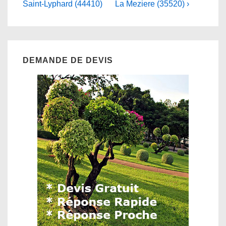
is
is
Saint-Lyphard (44410)
La Meziere (35520) ›
l’article
DEMANDE DE DEVIS