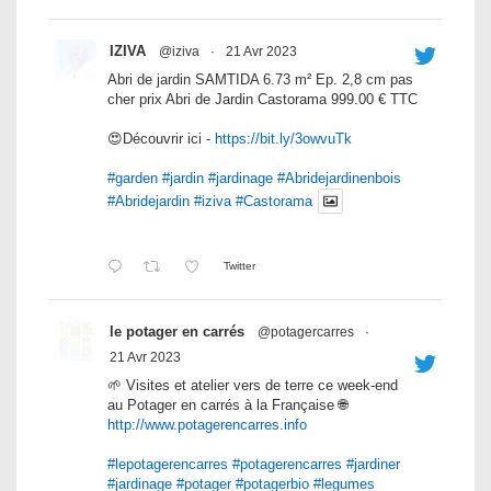
IZIVA
@iziva
·
21 Avr 2023
Abri de jardin SAMTIDA 6.73 m² Ep. 2,8 cm pas
cher prix Abri de Jardin Castorama 999.00 € TTC
😍Découvrir ici -
https://bit.ly/3owvuTk
#garden
#jardin
#jardinage
#Abridejardinenbois
#Abridejardin
#iziva
#Castorama
Twitter
le potager en carrés
@potagercarres
·
21 Avr 2023
🌱 Visites et atelier vers de terre ce week-end
au Potager en carrés à la Française 🌐
http://www.potagerencarres.info
#lepotagerencarres
#potagerencarres
#jardiner
#jardinage
#potager
#potagerbio
#legumes