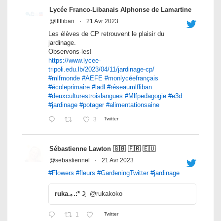
Lycée Franco-Libanais Alphonse de Lamartine
@lfltliban
·
21 Avr 2023
Les élèves de CP retrouvent le plaisir du
jardinage.
Observons-les!
https://www.lycee-
tripoli.edu.lb/2023/04/11/jardinage-cp/
#mlfmonde
#AEFE
#monlycéefrançais
#écoleprimaire
#ladl
#réseaumlfliban
#deuxculturestroislangues
#Mlfpedagogie
#e3d
#jardinage
#potager
#alimentationsaine
3
Twitter
Sébastienne Lawton 🇬🇧 🇫🇷 🇪🇺
@sebastiennel
·
21 Avr 2023
#Flowers
#fleurs
#GardeningTwitter
#jardinage
ruka.｡.:*☽ฺ
@rukakoko
1
Twitter