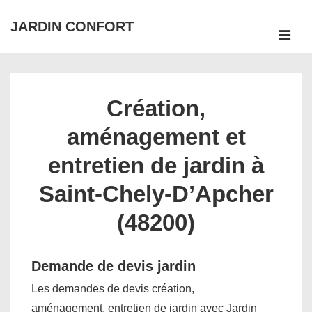
↓
JARDIN CONFORT
passer
ME
au
Main
contenu
Navigation
principal
Création,
aménagement et
entretien de jardin à
Saint-Chely-D’Apcher
(48200)
Demande de devis jardin
Les demandes de devis création,
aménagement, entretien de jardin avec Jardin