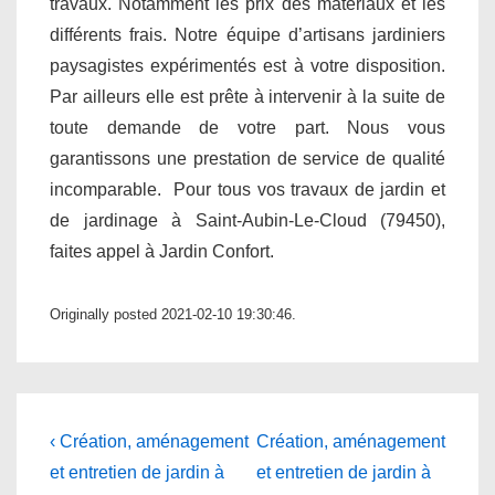
travaux. Notamment les prix des matériaux et les
différents frais. Notre équipe d’artisans jardiniers
paysagistes expérimentés est à votre disposition.
Par ailleurs elle est prête à intervenir à la suite de
toute demande de votre part. Nous vous
garantissons une prestation de service de qualité
incomparable. Pour tous vos travaux de jardin et
de jardinage à Saint-Aubin-Le-Cloud (79450),
faites appel à Jardin Confort.
Originally posted 2021-02-10 19:30:46.
Navigation
Previous
Next
‹ Création, aménagement
Création, aménagement
Post
Post
de
et entretien de jardin à
et entretien de jardin à