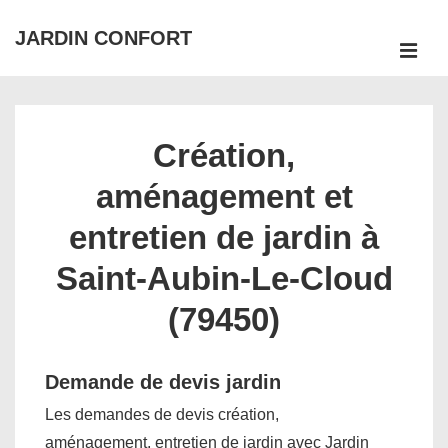
↓
JARDIN CONFORT
passer
ME
au
Main
contenu
Navigation
principal
Création,
aménagement et
entretien de jardin à
Saint-Aubin-Le-Cloud
(79450)
Demande de devis jardin
Les demandes de devis création,
aménagement, entretien de jardin avec Jardin