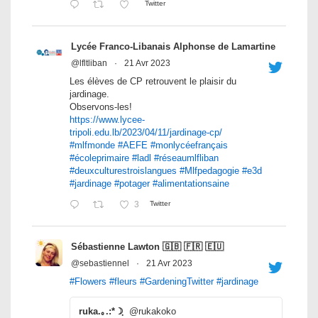
Twitter
Lycée Franco-Libanais Alphonse de Lamartine
@lfltliban
·
21 Avr 2023
Les élèves de CP retrouvent le plaisir du
jardinage.
Observons-les!
https://www.lycee-
tripoli.edu.lb/2023/04/11/jardinage-cp/
#mlfmonde
#AEFE
#monlycéefrançais
#écoleprimaire
#ladl
#réseaumlfliban
#deuxculturestroislangues
#Mlfpedagogie
#e3d
#jardinage
#potager
#alimentationsaine
3
Twitter
Sébastienne Lawton 🇬🇧 🇫🇷 🇪🇺
@sebastiennel
·
21 Avr 2023
#Flowers
#fleurs
#GardeningTwitter
#jardinage
ruka.｡.:*☽ฺ
@rukakoko