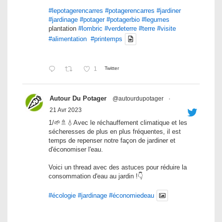
#lepotagerencarres
#potagerencarres
#jardiner
#jardinage
#potager
#potagerbio
#legumes
plantation
#lombric
#verdeterre
#terre
#visite
#alimentation
#printemps
1
Twitter
Autour Du Potager
@autourdupotager
·
21 Avr 2023
1/🌱🚿💧Avec le réchauffement climatique et les
sécheresses de plus en plus fréquentes, il est
temps de repenser notre façon de jardiner et
d'économiser l'eau.
Voici un thread avec des astuces pour réduire la
consommation d'eau au jardin !👇
#écologie
#jardinage
#économiedeau