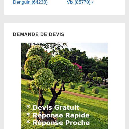
is
is
Denguin (64230)
Vix (85770) ›
l’article
DEMANDE DE DEVIS