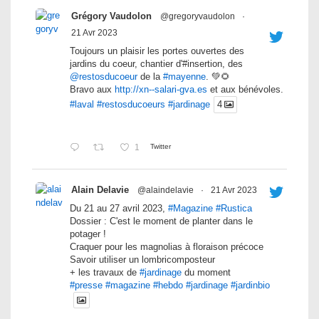
Grégory Vaudolon
@gregoryvaudolon
·
21 Avr 2023
Toujours un plaisir les portes ouvertes des
jardins du coeur, chantier d'#insertion, des
@restosducoeur
de la
#mayenne
. 💚🌻
Bravo aux
http://xn--salari-gva.es
et aux bénévoles.
#laval
#restosducoeurs
#jardinage
4
1
Twitter
Alain Delavie
@alaindelavie
·
21 Avr 2023
Du 21 au 27 avril 2023,
#Magazine
#Rustica
Dossier : C'est le moment de planter dans le
potager !
Craquer pour les magnolias à floraison précoce
Savoir utiliser un lombricomposteur
+ les travaux de
#jardinage
du moment
#presse
#magazine
#hebdo
#jardinage
#jardinbio