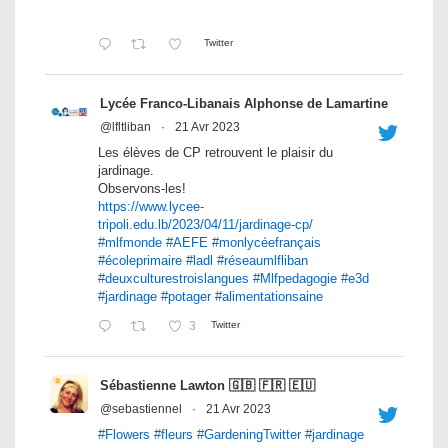
Twitter
Lycée Franco-Libanais Alphonse de Lamartine
@lfltliban
·
21 Avr 2023
Les élèves de CP retrouvent le plaisir du
jardinage.
Observons-les!
https://www.lycee-
tripoli.edu.lb/2023/04/11/jardinage-cp/
#mlfmonde
#AEFE
#monlycéefrançais
#écoleprimaire
#ladl
#réseaumlfliban
#deuxculturestroislangues
#Mlfpedagogie
#e3d
#jardinage
#potager
#alimentationsaine
3
Twitter
Sébastienne Lawton 🇬🇧 🇫🇷 🇪🇺
@sebastiennel
·
21 Avr 2023
#Flowers
#fleurs
#GardeningTwitter
#jardinage