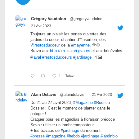
Grégory Vaudolon
@gregoryvaudolon
·
21 Avr 2023
Toujours un plaisir les portes ouvertes des
jardins du coeur, chantier d'#insertion, des
@restosducoeur
de la
#mayenne
. 💚🌻
Bravo aux
http://xn--salari-gva.es
et aux bénévoles.
#laval
#restosducoeurs
#jardinage
4
1
Twitter
Alain Delavie
@alaindelavie
·
21 Avr 2023
Du 21 au 27 avril 2023,
#Magazine
#Rustica
Dossier : C'est le moment de planter dans le
potager !
Craquer pour les magnolias à floraison précoce
Savoir utiliser un lombricomposteur
+ les travaux de
#jardinage
du moment
#presse
#magazine
#hebdo
#jardinage
#jardinbio