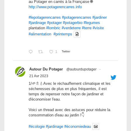
au Potager en carrés à la Française 🌐
http://www.potagerencarres.info
#lepotagerencarres
#potagerencarres
#jardiner
#jardinage
#potager
#potagerbio
#legumes
plantation
#lombric
#verdeterre
#terre
#visite
#alimentation
#printemps
1
Twitter
Autour Du Potager
@autourdupotager
·
21 Avr 2023
1/🌱🚿💧Avec le réchauffement climatique et les
sécheresses de plus en plus fréquentes, il est
temps de repenser notre façon de jardiner et
d'économiser l'eau.
Voici un thread avec des astuces pour réduire la
consommation d'eau au jardin !👇
#écologie
#jardinage
#économiedeau