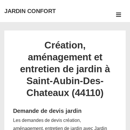
↓
JARDIN CONFORT
passer
ME
au
Main
contenu
Navigation
principal
Création,
aménagement et
entretien de jardin à
Saint-Aubin-Des-
Chateaux (44110)
Demande de devis jardin
Les demandes de devis création,
aménagement, entretien de jardin avec Jardin