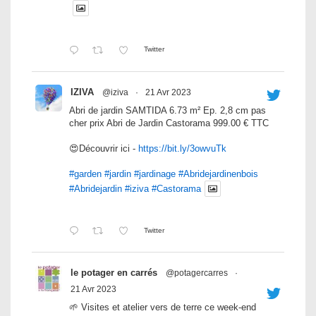
Twitter
IZIVA
@iziva
·
21 Avr 2023
Abri de jardin SAMTIDA 6.73 m² Ep. 2,8 cm pas
cher prix Abri de Jardin Castorama 999.00 € TTC
😍Découvrir ici -
https://bit.ly/3owvuTk
#garden
#jardin
#jardinage
#Abridejardinenbois
#Abridejardin
#iziva
#Castorama
Twitter
le potager en carrés
@potagercarres
·
21 Avr 2023
🌱 Visites et atelier vers de terre ce week-end