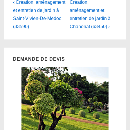
Navigation
Previous
Next
‹ Création, aménagement
Création,
Post
Post
de
et entretien de jardin à
aménagement et
is
is
Saint-Vivien-De-Medoc
entretien de jardin à
l’article
(33590)
Chanonat (63450) ›
DEMANDE DE DEVIS