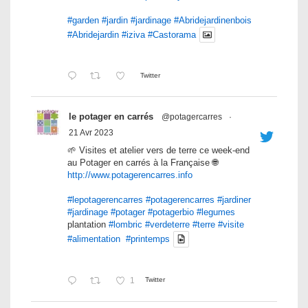
#garden
#jardin
#jardinage
#Abridejardinenbois
#Abridejardin
#iziva
#Castorama
Twitter
le potager en carrés
@potagercarres
·
21 Avr 2023
🌱 Visites et atelier vers de terre ce week-end
au Potager en carrés à la Française 🌐
http://www.potagerencarres.info
#lepotagerencarres
#potagerencarres
#jardiner
#jardinage
#potager
#potagerbio
#legumes
plantation
#lombric
#verdeterre
#terre
#visite
#alimentation
#printemps
1
Twitter