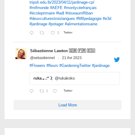
tripoli.edu.lb/2023/04/11/jardinage-cp/
#mlfmonde
#AEFE
#monlycéefrançais
#écoleprimaire
#ladl
#réseaumlfliban
#deuxculturestroislangues
#Mlfpedagogie
#e3d
#jardinage
#potager
#alimentationsaine
3
Twitter
Sébastienne Lawton 🇬🇧 🇫🇷 🇪🇺
@sebastiennel
·
21 Avr 2023
#Flowers
#fleurs
#GardeningTwitter
#jardinage
ruka.｡.:*☽ฺ
@rukakoko
1
Twitter
Load More