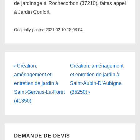
de jardinage à Rochecorbon (37210), faites appel
à Jardin Confort.
Originally posted 2021-02-10 18:03:04.
Navigation
Previous
Next
‹ Création,
Création, aménagement
Post
Post
de
aménagement et
et entretien de jardin à
is
is
entretien de jardin à
Saint-Aubin-D’Aubigne
l’article
Saint-Gervais-La-Foret
(35250) ›
(41350)
DEMANDE DE DEVIS