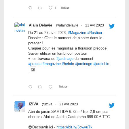
1
Twitter
Alain Delavie
@alaindelavie
·
21 Avr 2023
Du 21 au 27 avril 2023,
#Magazine
#Rustica
Dossier : C'est le moment de planter dans le
potager !
Craquer pour les magnolias à floraison précoce
Savoir utiliser un lombricomposteur
+ les travaux de
#jardinage
du moment
#presse
#magazine
#hebdo
#jardinage
#jardinbio
Twitter
IZIVA
@iziva
·
21 Avr 2023
Abri de jardin SAMTIDA 6.73 m² Ep. 2,8 cm pas
cher prix Abri de Jardin Castorama 999.00 € TTC
😍Découvrir ici -
https://bit.ly/3owvuTk