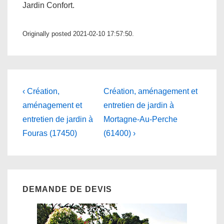
Jardin Confort.
Originally posted 2021-02-10 17:57:50.
Navigation
Previous
Next
‹ Création,
Création, aménagement et
Post
Post
de
aménagement et
entretien de jardin à
is
is
entretien de jardin à
Mortagne-Au-Perche
l’article
Fouras (17450)
(61400) ›
DEMANDE DE DEVIS