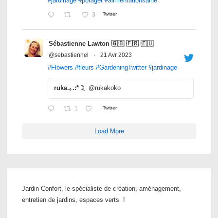
#jardinage
#potager
#alimentationsaine
3
Twitter
Sébastienne Lawton 🇬🇧 🇫🇷 🇪🇺
@sebastiennel
·
21 Avr 2023
#Flowers
#fleurs
#GardeningTwitter
#jardinage
ruka.｡.:*☽ฺ
@rukakoko
1
Twitter
Load More
Jardin Confort, le spécialiste de création, aménagement,
entretien de jardins, espaces verts !