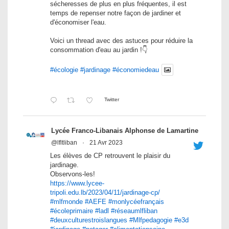
sécheresses de plus en plus fréquentes, il est
temps de repenser notre façon de jardiner et
d'économiser l'eau.
Voici un thread avec des astuces pour réduire la
consommation d'eau au jardin !👇
#écologie
#jardinage
#économiedeau
Twitter
Lycée Franco-Libanais Alphonse de Lamartine
@lfltliban
·
21 Avr 2023
Les élèves de CP retrouvent le plaisir du
jardinage.
Observons-les!
https://www.lycee-
tripoli.edu.lb/2023/04/11/jardinage-cp/
#mlfmonde
#AEFE
#monlycéefrançais
#écoleprimaire
#ladl
#réseaumlfliban
#deuxculturestroislangues
#Mlfpedagogie
#e3d