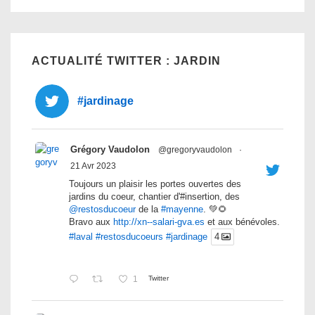
ACTUALITÉ TWITTER : JARDIN
#jardinage
Grégory Vaudolon
@gregoryvaudolon
·
21 Avr 2023
Toujours un plaisir les portes ouvertes des
jardins du coeur, chantier d'#insertion, des
@restosducoeur
de la
#mayenne
. 💚🌻
Bravo aux
http://xn--salari-gva.es
et aux bénévoles.
#laval
#restosducoeurs
#jardinage
4
1
Twitter