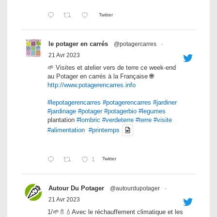
Twitter
le potager en carrés
@potagercarres
·
21 Avr 2023
🌱 Visites et atelier vers de terre ce week-end
au Potager en carrés à la Française 🌐
http://www.potagerencarres.info
#lepotagerencarres
#potagerencarres
#jardiner
#jardinage
#potager
#potagerbio
#legumes
plantation
#lombric
#verdeterre
#terre
#visite
#alimentation
#printemps
1
Twitter
Autour Du Potager
@autourdupotager
·
21 Avr 2023
1/🌱🚿💧Avec le réchauffement climatique et les