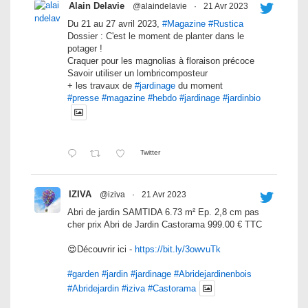
Alain Delavie
@alaindelavie
·
21 Avr 2023
Du 21 au 27 avril 2023,
#Magazine
#Rustica
Dossier : C'est le moment de planter dans le
potager !
Craquer pour les magnolias à floraison précoce
Savoir utiliser un lombricomposteur
+ les travaux de
#jardinage
du moment
#presse
#magazine
#hebdo
#jardinage
#jardinbio
Twitter
IZIVA
@iziva
·
21 Avr 2023
Abri de jardin SAMTIDA 6.73 m² Ep. 2,8 cm pas
cher prix Abri de Jardin Castorama 999.00 € TTC
😍Découvrir ici -
https://bit.ly/3owvuTk
#garden
#jardin
#jardinage
#Abridejardinenbois
#Abridejardin
#iziva
#Castorama