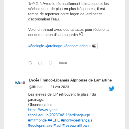
1/🌱🚿💧Avec le réchauffement climatique et les
sécheresses de plus en plus fréquentes, il est
temps de repenser notre façon de jardiner et
d'économiser l'eau.
Voici un thread avec des astuces pour réduire la
consommation d'eau au jardin !👇
#écologie
#jardinage
#économiedeau
Twitter
Lycée Franco-Libanais Alphonse de Lamartine
@lfltliban
·
21 Avr 2023
Les élèves de CP retrouvent le plaisir du
jardinage.
Observons-les!
https://www.lycee-
tripoli.edu.lb/2023/04/11/jardinage-cp/
#mlfmonde
#AEFE
#monlycéefrançais
#écoleprimaire
#ladl
#réseaumlfliban