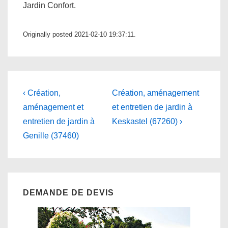
Jardin Confort.
Originally posted 2021-02-10 19:37:11.
Navigation
Previous
Next
‹ Création,
Création, aménagement
Post
Post
de
aménagement et
et entretien de jardin à
is
is
entretien de jardin à
Keskastel (67260) ›
l’article
Genille (37460)
DEMANDE DE DEVIS