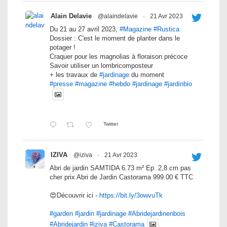
Alain Delavie
@alaindelavie
·
21 Avr 2023
Du 21 au 27 avril 2023,
#Magazine
#Rustica
Dossier : C'est le moment de planter dans le
potager !
Craquer pour les magnolias à floraison précoce
Savoir utiliser un lombricomposteur
+ les travaux de
#jardinage
du moment
#presse
#magazine
#hebdo
#jardinage
#jardinbio
Twitter
IZIVA
@iziva
·
21 Avr 2023
Abri de jardin SAMTIDA 6.73 m² Ep. 2,8 cm pas
cher prix Abri de Jardin Castorama 999.00 € TTC
😍Découvrir ici -
https://bit.ly/3owvuTk
#garden
#jardin
#jardinage
#Abridejardinenbois
#Abridejardin
#iziva
#Castorama