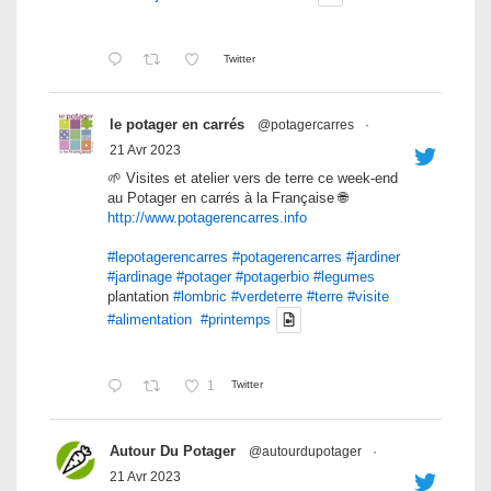
Twitter
le potager en carrés
@potagercarres
·
21 Avr 2023
🌱 Visites et atelier vers de terre ce week-end
au Potager en carrés à la Française 🌐
http://www.potagerencarres.info
#lepotagerencarres
#potagerencarres
#jardiner
#jardinage
#potager
#potagerbio
#legumes
plantation
#lombric
#verdeterre
#terre
#visite
#alimentation
#printemps
1
Twitter
Autour Du Potager
@autourdupotager
·
21 Avr 2023