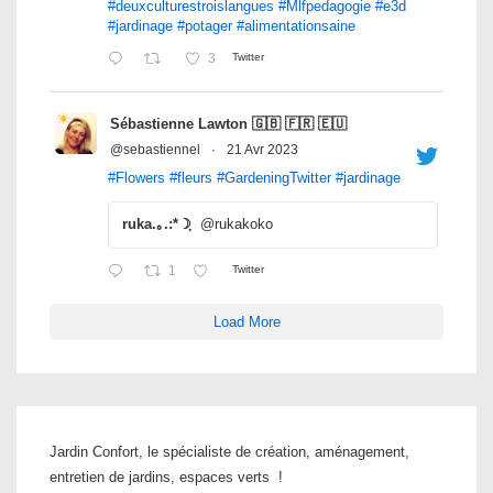
#deuxculturestroislangues
#Mlfpedagogie
#e3d
#jardinage
#potager
#alimentationsaine
3
Twitter
Sébastienne Lawton 🇬🇧 🇫🇷 🇪🇺
@sebastiennel
·
21 Avr 2023
#Flowers
#fleurs
#GardeningTwitter
#jardinage
ruka.｡.:*☽ฺ
@rukakoko
1
Twitter
Load More
Jardin Confort, le spécialiste de création, aménagement,
entretien de jardins, espaces verts !