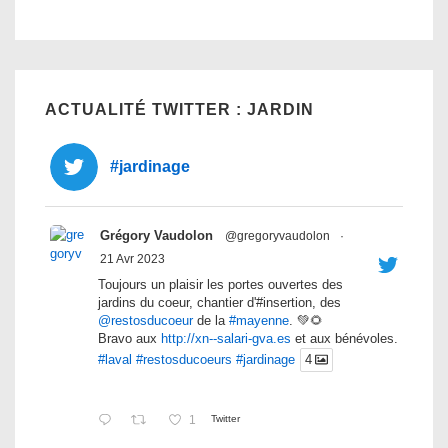
ACTUALITÉ TWITTER : JARDIN
#jardinage
Grégory Vaudolon
@gregoryvaudolon
·
21 Avr 2023
Toujours un plaisir les portes ouvertes des
jardins du coeur, chantier d'#insertion, des
@restosducoeur
de la
#mayenne
. 💚🌻
Bravo aux
http://xn--salari-gva.es
et aux bénévoles.
#laval
#restosducoeurs
#jardinage
4
1
Twitter