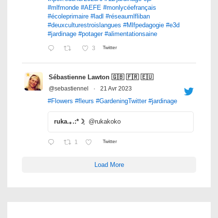
#mlfmonde
#AEFE
#monlycéefrançais
#écoleprimaire
#ladl
#réseaumlfliban
#deuxculturestroislangues
#Mlfpedagogie
#e3d
#jardinage
#potager
#alimentationsaine
3
Twitter
Sébastienne Lawton 🇬🇧 🇫🇷 🇪🇺
@sebastiennel
·
21 Avr 2023
#Flowers
#fleurs
#GardeningTwitter
#jardinage
ruka.｡.:*☽ฺ
@rukakoko
1
Twitter
Load More