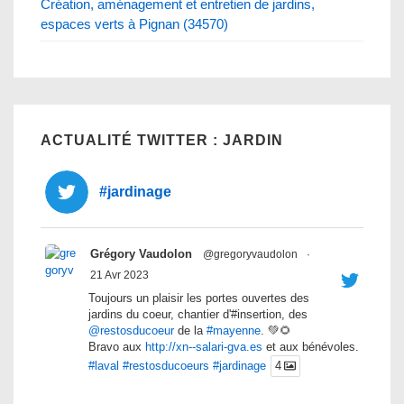
Création, aménagement et entretien de jardins,
espaces verts à Pignan (34570)
ACTUALITÉ TWITTER : JARDIN
#jardinage
Grégory Vaudolon
@gregoryvaudolon
·
21 Avr 2023
Toujours un plaisir les portes ouvertes des
jardins du coeur, chantier d'#insertion, des
@restosducoeur
de la
#mayenne
. 💚🌻
Bravo aux
http://xn--salari-gva.es
et aux bénévoles.
#laval
#restosducoeurs
#jardinage
4