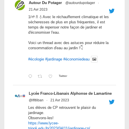
Autour Du Potager
@autourdupotager
·
21 Avr 2023
1/🌱🚿💧Avec le réchauffement climatique et les
sécheresses de plus en plus fréquentes, il est
temps de repenser notre façon de jardiner et
d'économiser l'eau.
Voici un thread avec des astuces pour réduire la
consommation d'eau au jardin !👇
#écologie
#jardinage
#économiedeau
Twitter
Lycée Franco-Libanais Alphonse de Lamartine
@lfltliban
·
21 Avr 2023
Les élèves de CP retrouvent le plaisir du
jardinage.
Observons-les!
https://www.lycee-
tripoli.edu.lb/2023/04/11/jardinage-cp/