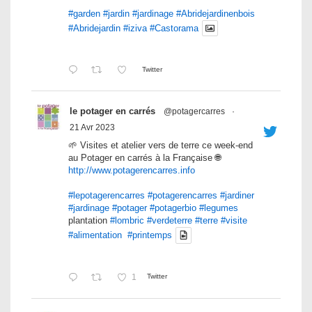
#garden
#jardin
#jardinage
#Abridejardinenbois
#Abridejardin
#iziva
#Castorama
Twitter
le potager en carrés
@potagercarres
·
21 Avr 2023
🌱 Visites et atelier vers de terre ce week-end
au Potager en carrés à la Française 🌐
http://www.potagerencarres.info
#lepotagerencarres
#potagerencarres
#jardiner
#jardinage
#potager
#potagerbio
#legumes
plantation
#lombric
#verdeterre
#terre
#visite
#alimentation
#printemps
1
Twitter