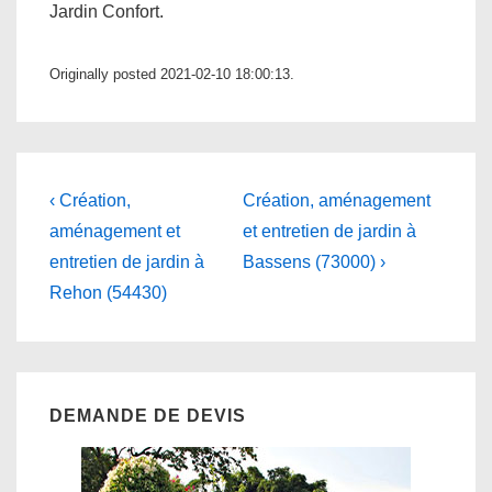
Jardin Confort.
Originally posted 2021-02-10 18:00:13.
Navigation
Previous
Next
‹ Création,
Création, aménagement
Post
Post
de
aménagement et
et entretien de jardin à
is
is
entretien de jardin à
Bassens (73000) ›
l’article
Rehon (54430)
DEMANDE DE DEVIS