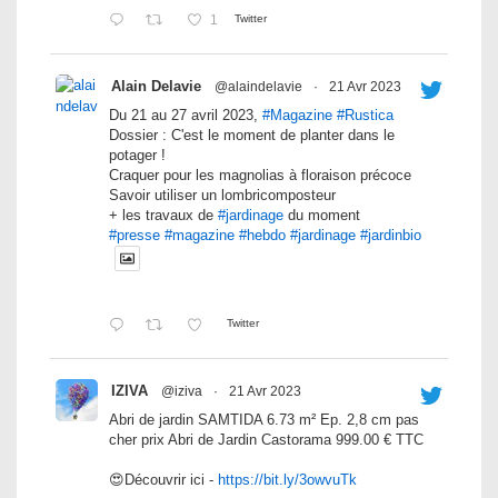
1
Twitter
Alain Delavie
@alaindelavie
·
21 Avr 2023
Du 21 au 27 avril 2023,
#Magazine
#Rustica
Dossier : C'est le moment de planter dans le
potager !
Craquer pour les magnolias à floraison précoce
Savoir utiliser un lombricomposteur
+ les travaux de
#jardinage
du moment
#presse
#magazine
#hebdo
#jardinage
#jardinbio
Twitter
IZIVA
@iziva
·
21 Avr 2023
Abri de jardin SAMTIDA 6.73 m² Ep. 2,8 cm pas
cher prix Abri de Jardin Castorama 999.00 € TTC
😍Découvrir ici -
https://bit.ly/3owvuTk