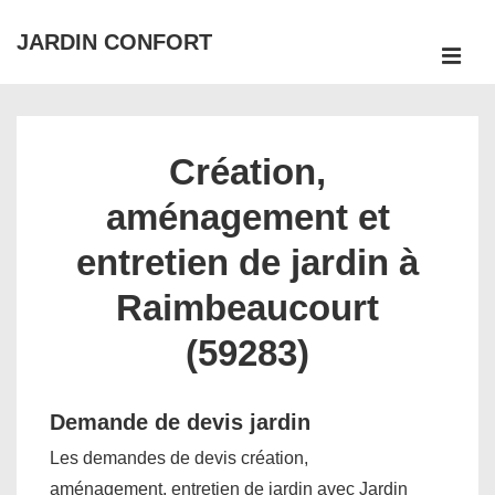
↓
JARDIN CONFORT
passer
ME
au
Main
contenu
Navigation
principal
Création,
aménagement et
entretien de jardin à
Raimbeaucourt
(59283)
Demande de devis jardin
Les demandes de devis création,
aménagement, entretien de jardin avec Jardin