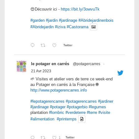
😍Découvrir ici -
https://bit.ly/3owvuTk
#garden
#jardin
#jardinage
#Abridejardinenbois
#Abridejardin
#iziva
#Castorama
Twitter
le potager en carrés
@potagercarres
·
21 Avr 2023
🌱 Visites et atelier vers de terre ce week-end
au Potager en carrés à la Française 🌐
http://www.potagerencarres.info
#lepotagerencarres
#potagerencarres
#jardiner
#jardinage
#potager
#potagerbio
#legumes
plantation
#lombric
#verdeterre
#terre
#visite
#alimentation
#printemps
1
Twitter