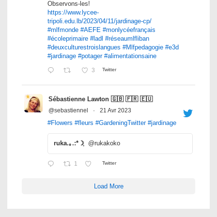
Observons-les!
https://www.lycee-
tripoli.edu.lb/2023/04/11/jardinage-cp/
#mlfmonde
#AEFE
#monlycéefrançais
#écoleprimaire
#ladl
#réseaumlfliban
#deuxculturestroislangues
#Mlfpedagogie
#e3d
#jardinage
#potager
#alimentationsaine
3
Twitter
Sébastienne Lawton 🇬🇧 🇫🇷 🇪🇺
@sebastiennel
·
21 Avr 2023
#Flowers
#fleurs
#GardeningTwitter
#jardinage
ruka.｡.:*☽ฺ
@rukakoko
1
Twitter
Load More