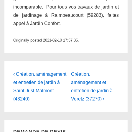
incomparable. Pour tous vos travaux de jardin et
de jardinage à Raimbeaucourt (59283), faites
appel à Jardin Confort.
Originally posted 2021-02-10 17:57:35.
Navigation
Previous
Next
‹ Création, aménagement
Création,
Post
Post
de
et entretien de jardin à
aménagement et
is
is
Saint-Just-Malmont
entretien de jardin à
l’article
(43240)
Veretz (37270) ›
DEMANDE DE DEVIS