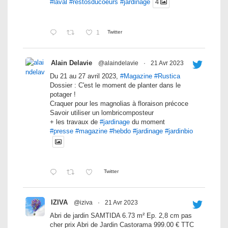
#laval
#restosducoeurs
#jardinage
4
1
Twitter
Alain Delavie
@alaindelavie
·
21 Avr 2023
Du 21 au 27 avril 2023,
#Magazine
#Rustica
Dossier : C'est le moment de planter dans le
potager !
Craquer pour les magnolias à floraison précoce
Savoir utiliser un lombricomposteur
+ les travaux de
#jardinage
du moment
#presse
#magazine
#hebdo
#jardinage
#jardinbio
Twitter
IZIVA
@iziva
·
21 Avr 2023
Abri de jardin SAMTIDA 6.73 m² Ep. 2,8 cm pas
cher prix Abri de Jardin Castorama 999.00 € TTC