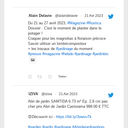
Alain Delavie
@alaindelavie
·
21 Avr 2023
Du 21 au 27 avril 2023,
#Magazine
#Rustica
Dossier : C'est le moment de planter dans le
potager !
Craquer pour les magnolias à floraison précoce
Savoir utiliser un lombricomposteur
+ les travaux de
#jardinage
du moment
#presse
#magazine
#hebdo
#jardinage
#jardinbio
Twitter
IZIVA
@iziva
·
21 Avr 2023
Abri de jardin SAMTIDA 6.73 m² Ep. 2,8 cm pas
cher prix Abri de Jardin Castorama 999.00 € TTC
😍Découvrir ici -
https://bit.ly/3owvuTk
#garden
#jardin
#jardinage
#Abridejardinenbois