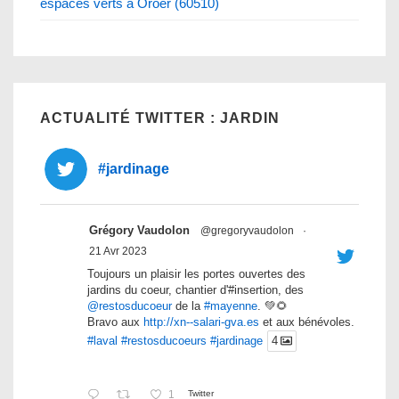
espaces verts à Oroer (60510)
ACTUALITÉ TWITTER : JARDIN
#jardinage
Grégory Vaudolon
@gregoryvaudolon
·
21 Avr 2023
Toujours un plaisir les portes ouvertes des
jardins du coeur, chantier d'#insertion, des
@restosducoeur
de la
#mayenne
. 💚🌻
Bravo aux
http://xn--salari-gva.es
et aux bénévoles.
#laval
#restosducoeurs
#jardinage
4
1
Twitter