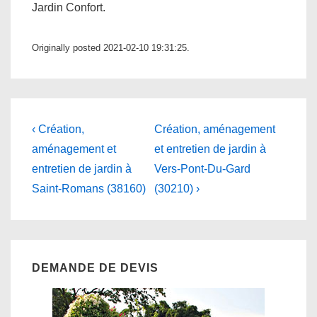
Jardin Confort.
Originally posted 2021-02-10 19:31:25.
Navigation
Previous
Next
‹ Création,
Création, aménagement
Post
Post
de
aménagement et
et entretien de jardin à
is
is
entretien de jardin à
Vers-Pont-Du-Gard
l’article
Saint-Romans (38160)
(30210) ›
DEMANDE DE DEVIS