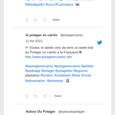
#Abridejardin
#iziva
#Castorama
Twitter
le potager en carrés
@potagercarres
·
21 Avr 2023
🌱 Visites et atelier vers de terre ce week-end
au Potager en carrés à la Française 🌐
http://www.potagerencarres.info
#lepotagerencarres
#potagerencarres
#jardiner
#jardinage
#potager
#potagerbio
#legumes
plantation
#lombric
#verdeterre
#terre
#visite
#alimentation
#printemps
1
Twitter
Autour Du Potager
@autourdupotager
·