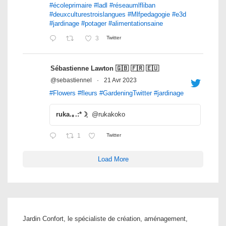
#écoleprimaire
#ladl
#réseaumlfliban
#deuxculturestroislangues
#Mlfpedagogie
#e3d
#jardinage
#potager
#alimentationsaine
3
Twitter
Sébastienne Lawton 🇬🇧 🇫🇷 🇪🇺
@sebastiennel
·
21 Avr 2023
#Flowers
#fleurs
#GardeningTwitter
#jardinage
ruka.｡.:*☽ฺ
@rukakoko
1
Twitter
Load More
Jardin Confort, le spécialiste de création, aménagement,