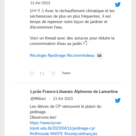
21 Avr 2023
1/🌱🚿💧Avec le réchauffement climatique et les
sécheresses de plus en plus fréquentes, il est
temps de repenser notre façon de jardiner et
d'économiser l'eau.
Voici un thread avec des astuces pour réduire la
consommation d'eau au jardin !👇
#écologie
#jardinage
#économiedeau
Twitter
Lycée Franco-Libanais Alphonse de Lamartine
@lfltliban
·
21 Avr 2023
Les élèves de CP retrouvent le plaisir du
jardinage.
Observons-les!
https://www.lycee-
tripoli.edu.lb/2023/04/11/jardinage-cp/
#mlfmonde
#AEFE
#monlycéefrançais