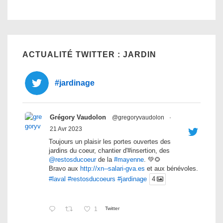
ACTUALITÉ TWITTER : JARDIN
#jardinage
Grégory Vaudolon
@gregoryvaudolon
·
21 Avr 2023
Toujours un plaisir les portes ouvertes des
jardins du coeur, chantier d'#insertion, des
@restosducoeur
de la
#mayenne
. 💚🌻
Bravo aux
http://xn--salari-gva.es
et aux bénévoles.
#laval
#restosducoeurs
#jardinage
4
1
Twitter