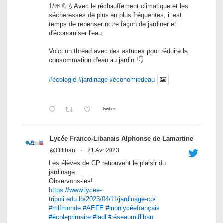
1/🌱🚿💧Avec le réchauffement climatique et les
sécheresses de plus en plus fréquentes, il est
temps de repenser notre façon de jardiner et
d'économiser l'eau.
Voici un thread avec des astuces pour réduire la
consommation d'eau au jardin !👇
#écologie
#jardinage
#économiedeau
Twitter
Lycée Franco-Libanais Alphonse de Lamartine
@lfltliban
·
21 Avr 2023
Les élèves de CP retrouvent le plaisir du
jardinage.
Observons-les!
https://www.lycee-
tripoli.edu.lb/2023/04/11/jardinage-cp/
#mlfmonde
#AEFE
#monlycéefrançais
#écoleprimaire
#ladl
#réseaumlfliban