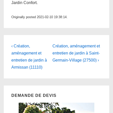
Jardin Confort.
Originally posted 2021-02-10 19:38:14.
Navigation
Previous
Next
‹ Création,
Création, aménagement et
Post
Post
de
aménagement et
entretien de jardin à Saint-
is
is
entretien de jardin à
Germain-Village (27500) ›
l’article
Armissan (11110)
DEMANDE DE DEVIS