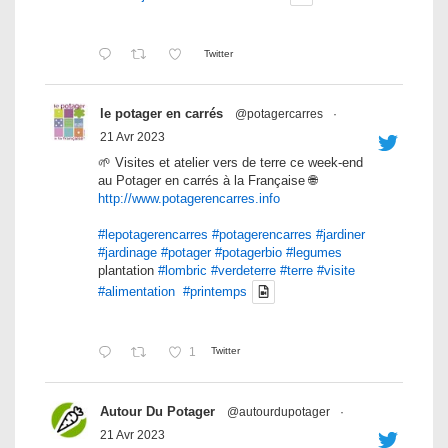
Twitter
le potager en carrés
@potagercarres
·
21 Avr 2023
🌱 Visites et atelier vers de terre ce week-end
au Potager en carrés à la Française 🌐
http://www.potagerencarres.info
#lepotagerencarres
#potagerencarres
#jardiner
#jardinage
#potager
#potagerbio
#legumes
plantation
#lombric
#verdeterre
#terre
#visite
#alimentation
#printemps
1
Twitter
Autour Du Potager
@autourdupotager
·
21 Avr 2023