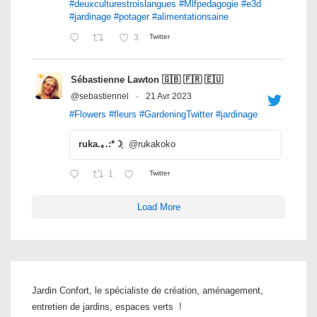
#deuxculturestroislangues
#Mlfpedagogie
#e3d
#jardinage
#potager
#alimentationsaine
3
Twitter
Sébastienne Lawton 🇬🇧 🇫🇷 🇪🇺
@sebastiennel
·
21 Avr 2023
#Flowers
#fleurs
#GardeningTwitter
#jardinage
ruka.｡.:*☽ฺ
@rukakoko
1
Twitter
Load More
Jardin Confort, le spécialiste de création, aménagement,
entretien de jardins, espaces verts !