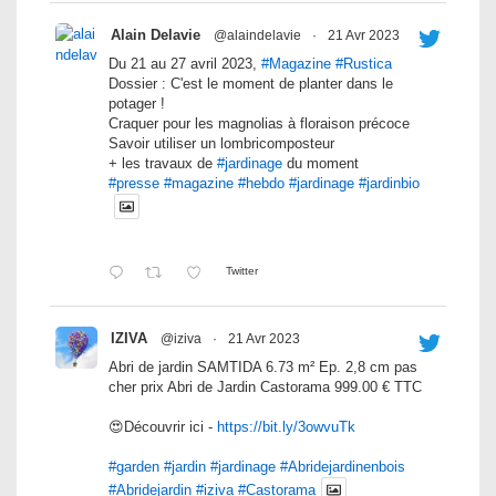
Alain Delavie
@alaindelavie
·
21 Avr 2023
Du 21 au 27 avril 2023,
#Magazine
#Rustica
Dossier : C'est le moment de planter dans le
potager !
Craquer pour les magnolias à floraison précoce
Savoir utiliser un lombricomposteur
+ les travaux de
#jardinage
du moment
#presse
#magazine
#hebdo
#jardinage
#jardinbio
Twitter
IZIVA
@iziva
·
21 Avr 2023
Abri de jardin SAMTIDA 6.73 m² Ep. 2,8 cm pas
cher prix Abri de Jardin Castorama 999.00 € TTC
😍Découvrir ici -
https://bit.ly/3owvuTk
#garden
#jardin
#jardinage
#Abridejardinenbois
#Abridejardin
#iziva
#Castorama