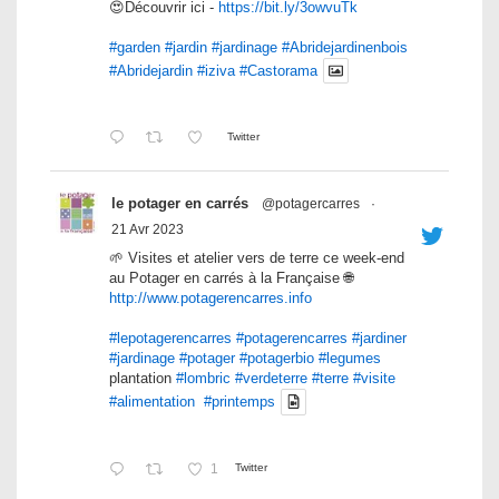
😍Découvrir ici -
https://bit.ly/3owvuTk
#garden
#jardin
#jardinage
#Abridejardinenbois
#Abridejardin
#iziva
#Castorama
Twitter
le potager en carrés
@potagercarres
·
21 Avr 2023
🌱 Visites et atelier vers de terre ce week-end
au Potager en carrés à la Française 🌐
http://www.potagerencarres.info
#lepotagerencarres
#potagerencarres
#jardiner
#jardinage
#potager
#potagerbio
#legumes
plantation
#lombric
#verdeterre
#terre
#visite
#alimentation
#printemps
1
Twitter