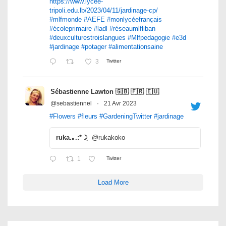
https://www.lycee-
tripoli.edu.lb/2023/04/11/jardinage-cp/
#mlfmonde
#AEFE
#monlycéefrançais
#écoleprimaire
#ladl
#réseaumlfliban
#deuxculturestroislangues
#Mlfpedagogie
#e3d
#jardinage
#potager
#alimentationsaine
3
Twitter
Sébastienne Lawton 🇬🇧 🇫🇷 🇪🇺
@sebastiennel
·
21 Avr 2023
#Flowers
#fleurs
#GardeningTwitter
#jardinage
ruka.｡.:*☽ฺ
@rukakoko
1
Twitter
Load More