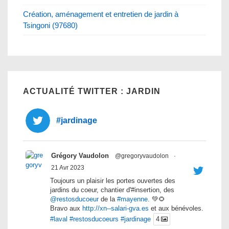
Création, aménagement et entretien de jardin à
Tsingoni (97680)
ACTUALITÉ TWITTER : JARDIN
#jardinage
Grégory Vaudolon
@gregoryvaudolon
·
21 Avr 2023
Toujours un plaisir les portes ouvertes des
jardins du coeur, chantier d'#insertion, des
@restosducoeur
de la
#mayenne
. 💚🌻
Bravo aux
http://xn--salari-gva.es
et aux bénévoles.
#laval
#restosducoeurs
#jardinage
4