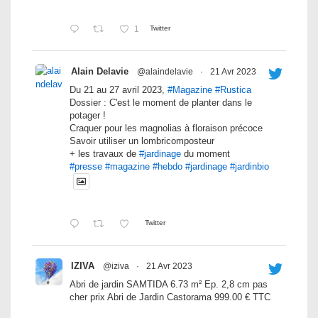
1
Twitter
Alain Delavie
@alaindelavie
·
21 Avr 2023
Du 21 au 27 avril 2023,
#Magazine
#Rustica
Dossier : C'est le moment de planter dans le
potager !
Craquer pour les magnolias à floraison précoce
Savoir utiliser un lombricomposteur
+ les travaux de
#jardinage
du moment
#presse
#magazine
#hebdo
#jardinage
#jardinbio
Twitter
IZIVA
@iziva
·
21 Avr 2023
Abri de jardin SAMTIDA 6.73 m² Ep. 2,8 cm pas
cher prix Abri de Jardin Castorama 999.00 € TTC