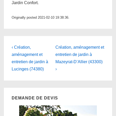
Jardin Confort.
Originally posted 2021-02-10 19:38:36.
Navigation
Previous
Next
‹ Création,
Création, aménagement et
Post
Post
de
aménagement et
entretien de jardin à
is
is
entretien de jardin à
Mazeyrat-D’Allier (43300)
l’article
Lucinges (74380)
›
DEMANDE DE DEVIS