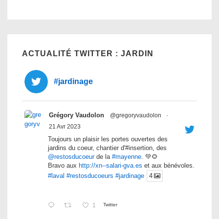
ACTUALITÉ TWITTER : JARDIN
#jardinage
Grégory Vaudolon
@gregoryvaudolon
·
21 Avr 2023
Toujours un plaisir les portes ouvertes des
jardins du coeur, chantier d'#insertion, des
@restosducoeur
de la
#mayenne
. 💚🌻
Bravo aux
http://xn--salari-gva.es
et aux bénévoles.
#laval
#restosducoeurs
#jardinage
4
1
Twitter