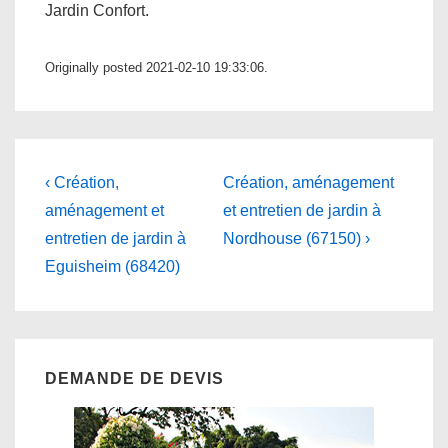
Jardin Confort.
Originally posted 2021-02-10 19:33:06.
Navigation
Previous
Next
‹ Création,
Création, aménagement
Post
Post
de
aménagement et
et entretien de jardin à
is
is
entretien de jardin à
Nordhouse (67150) ›
l’article
Eguisheim (68420)
DEMANDE DE DEVIS