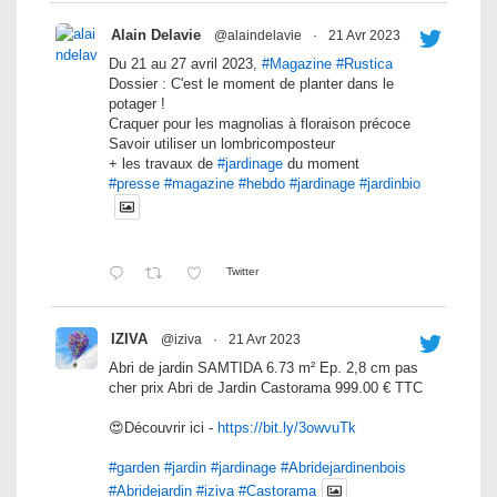
Alain Delavie
@alaindelavie
·
21 Avr 2023
Du 21 au 27 avril 2023,
#Magazine
#Rustica
Dossier : C'est le moment de planter dans le
potager !
Craquer pour les magnolias à floraison précoce
Savoir utiliser un lombricomposteur
+ les travaux de
#jardinage
du moment
#presse
#magazine
#hebdo
#jardinage
#jardinbio
Twitter
IZIVA
@iziva
·
21 Avr 2023
Abri de jardin SAMTIDA 6.73 m² Ep. 2,8 cm pas
cher prix Abri de Jardin Castorama 999.00 € TTC
😍Découvrir ici -
https://bit.ly/3owvuTk
#garden
#jardin
#jardinage
#Abridejardinenbois
#Abridejardin
#iziva
#Castorama