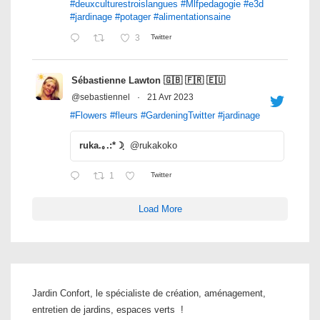
#deuxculturestroislangues
#Mlfpedagogie
#e3d
#jardinage
#potager
#alimentationsaine
3
Twitter
Sébastienne Lawton 🇬🇧 🇫🇷 🇪🇺
@sebastiennel
·
21 Avr 2023
#Flowers
#fleurs
#GardeningTwitter
#jardinage
ruka.｡.:*☽ฺ
@rukakoko
1
Twitter
Load More
Jardin Confort, le spécialiste de création, aménagement,
entretien de jardins, espaces verts !