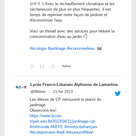
1/🌱🚿💧Avec le réchauffement climatique et les
sécheresses de plus en plus fréquentes, il est
temps de repenser notre façon de jardiner et
d'économiser l'eau.
Voici un thread avec des astuces pour réduire la
consommation d'eau au jardin !👇
#écologie
#jardinage
#économiedeau
Twitter
Lycée Franco-Libanais Alphonse de Lamartine
@lfltliban
·
21 Avr 2023
Les élèves de CP retrouvent le plaisir du
jardinage.
Observons-les!
https://www.lycee-
tripoli.edu.lb/2023/04/11/jardinage-cp/
#mlfmonde
#AEFE
#monlycéefrançais
#écoleprimaire
#ladl
#réseaumlfliban