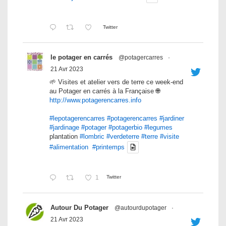
Twitter
le potager en carrés
@potagercarres
·
21 Avr 2023
🌱 Visites et atelier vers de terre ce week-end
au Potager en carrés à la Française 🌐
http://www.potagerencarres.info
#lepotagerencarres
#potagerencarres
#jardiner
#jardinage
#potager
#potagerbio
#legumes
plantation
#lombric
#verdeterre
#terre
#visite
#alimentation
#printemps
1
Twitter
Autour Du Potager
@autourdupotager
·
21 Avr 2023